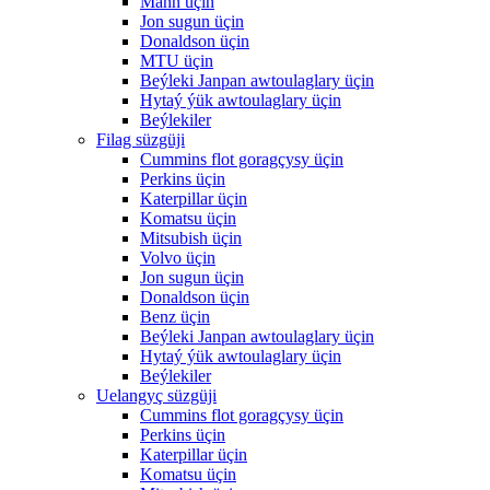
Mann üçin
Jon sugun üçin
Donaldson üçin
MTU üçin
Beýleki Janpan awtoulaglary üçin
Hytaý ýük awtoulaglary üçin
Beýlekiler
Filag süzgüji
Cummins flot goragçysy üçin
Perkins üçin
Katerpillar üçin
Komatsu üçin
Mitsubish üçin
Volvo üçin
Jon sugun üçin
Donaldson üçin
Benz üçin
Beýleki Janpan awtoulaglary üçin
Hytaý ýük awtoulaglary üçin
Beýlekiler
Uelangyç süzgüji
Cummins flot goragçysy üçin
Perkins üçin
Katerpillar üçin
Komatsu üçin