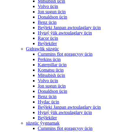
Mitsubish üçin
Volvo üçin
Jon sugun üçin
Donaldson üçin
Benz üçin
Beýleki Janpan awtoulaglary üçin
Hytaý ýük awtoulaglary üçin
Racor üçin
Beýlekiler
Gidrawlik süzgüç
Cummins flot goragçysy üçin
Perkins üçin
Katerpillar üçin
Komatsu üçin
Mitsubish üçin
Volvo üçin
Jon sugun üçin
Donaldson üçin
Benz üçin
Hydac üçin
Beýleki Janpan awtoulaglary üçin
Hytaý ýük awtoulaglary üçin
Beýlekiler
süzgüç ýygnamak
Cummins flot goragçysy üçin