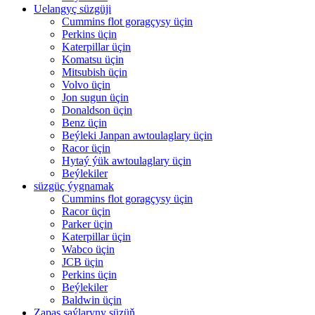
Uelangyç süzgüji
Cummins flot goragçysy üçin
Perkins üçin
Katerpillar üçin
Komatsu üçin
Mitsubish üçin
Volvo üçin
Jon sugun üçin
Donaldson üçin
Benz üçin
Beýleki Janpan awtoulaglary üçin
Racor üçin
Hytaý ýük awtoulaglary üçin
Beýlekiler
süzgüç ýygnamak
Cummins flot goragçysy üçin
Racor üçin
Parker üçin
Katerpillar üçin
Wabco üçin
JCB üçin
Perkins üçin
Beýlekiler
Baldwin üçin
Zapas şaýlaryny süzüň