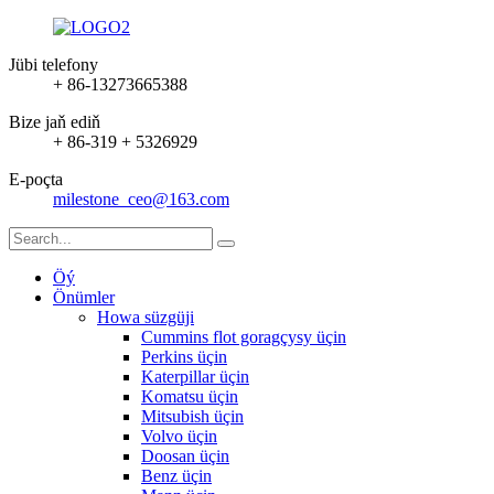
Jübi telefony
+ 86-13273665388
Bize jaň ediň
+ 86-319 + 5326929
E-poçta
milestone_ceo@163.com
Öý
Önümler
Howa süzgüji
Cummins flot goragçysy üçin
Perkins üçin
Katerpillar üçin
Komatsu üçin
Mitsubish üçin
Volvo üçin
Doosan üçin
Benz üçin