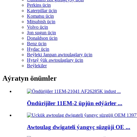
Perkins üçin
Katerpillar üçin
Komatsu üçin
Mitsubish üçin
Volvo üçin
Jon sugun üçin
Donaldson üçin
Benz üçin
Hydac üçin
Beýleki Janpan awtoulaglary üçin
Hytaý ýük awtoulaglary üçin
Beýlekiler
Aýratyn önümler
Öndürijiler 11EM-2 üpjün edýärler ...
Awtoulag dwigateli ýangyç süzgüji OE ...