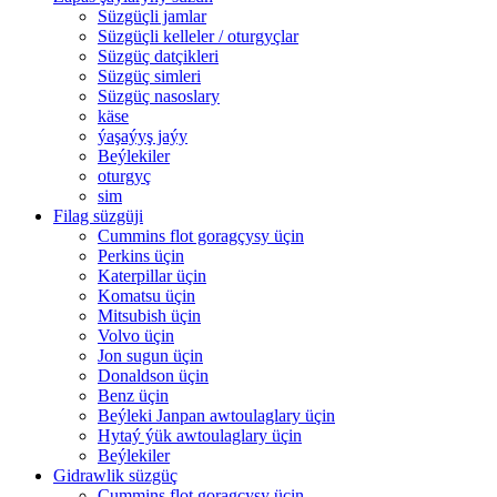
Süzgüçli jamlar
Süzgüçli kelleler / oturgyçlar
Süzgüç datçikleri
Süzgüç simleri
Süzgüç nasoslary
käse
ýaşaýyş jaýy
Beýlekiler
oturgyç
sim
Filag süzgüji
Cummins flot goragçysy üçin
Perkins üçin
Katerpillar üçin
Komatsu üçin
Mitsubish üçin
Volvo üçin
Jon sugun üçin
Donaldson üçin
Benz üçin
Beýleki Janpan awtoulaglary üçin
Hytaý ýük awtoulaglary üçin
Beýlekiler
Gidrawlik süzgüç
Cummins flot goragçysy üçin