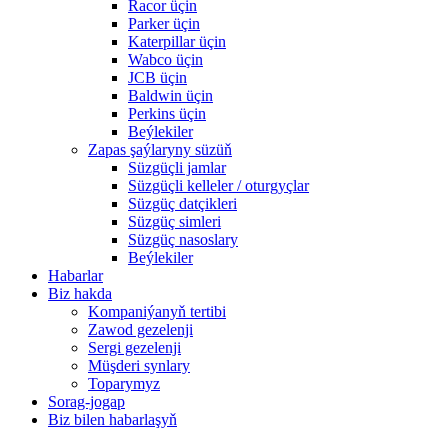
Racor üçin
Parker üçin
Katerpillar üçin
Wabco üçin
JCB üçin
Baldwin üçin
Perkins üçin
Beýlekiler
Zapas şaýlaryny süzüň
Süzgüçli jamlar
Süzgüçli kelleler / oturgyçlar
Süzgüç datçikleri
Süzgüç simleri
Süzgüç nasoslary
Beýlekiler
Habarlar
Biz hakda
Kompaniýanyň tertibi
Zawod gezelenji
Sergi gezelenji
Müşderi synlary
Toparymyz
Sorag-jogap
Biz bilen habarlaşyň