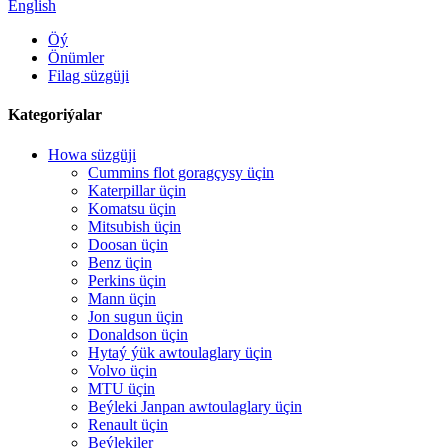
English
Öý
Önümler
Filag süzgüji
Kategoriýalar
Howa süzgüji
Cummins flot goragçysy üçin
Katerpillar üçin
Komatsu üçin
Mitsubish üçin
Doosan üçin
Benz üçin
Perkins üçin
Mann üçin
Jon sugun üçin
Donaldson üçin
Hytaý ýük awtoulaglary üçin
Volvo üçin
MTU üçin
Beýleki Janpan awtoulaglary üçin
Renault üçin
Beýlekiler