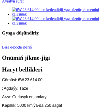
Gysga düşündiriş:
Bize e-poçta iberiň
Önümiň jikme-jigi
Haryt bellikleri
Görnüşi: 6W.23.614.00
: Agdaýy: Täze
Arza: Gurluşyk enjamlary
Kepillik: 5000 km ýa-da 250 sagat