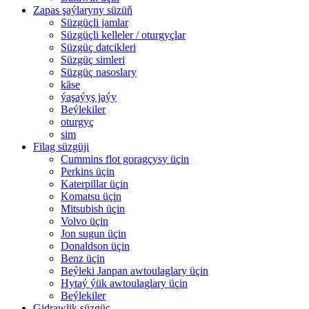
Zapas şaýlaryny süzüň
Süzgüçli jamlar
Süzgüçli kelleler / oturgyçlar
Süzgüç datçikleri
Süzgüç simleri
Süzgüç nasoslary
käse
ýaşaýyş jaýy
Beýlekiler
oturgyç
sim
Filag süzgüji
Cummins flot goragçysy üçin
Perkins üçin
Katerpillar üçin
Komatsu üçin
Mitsubish üçin
Volvo üçin
Jon sugun üçin
Donaldson üçin
Benz üçin
Beýleki Janpan awtoulaglary üçin
Hytaý ýük awtoulaglary üçin
Beýlekiler
Gidrawlik süzgüç