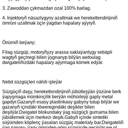
3. Zawoddan çykmazdan ozal 100% barlag.
4. Injektoryň näsazlygyny azaltmak we hereketlendirijiniň
ömrüni uzaltmak üçin ýagdan hapalary aýyryň.
Önümiň beýany:
Filag süzgüji, motoryňyzy arassa saklaýanlygy sebäpli
wagtyň geçmegi bilen ýygnanyp bilýän awtoulag
dwigateliňizdäki hapalary aýyrmaga kömek edýär.
Nebit süzgüçleri nähili işleýär
Süzgüçiň daşy, hereketlendirijiniň jübütleşýän ýüzüne berk
ýapyşmaga mümkinçilik berýän möhürleýji gaply metal
gapdyr.Gazanyň esasy plastinkasy gabyny tutup bilýär we
gazanyň içindäki töweregindäki deşikler bilen
deşilýär.Dwigatel blokundaky ýag süzgüçli gurnama bilen
jübütlemek üçin merkezi deşik.Gabyň içinde sintetiki
süýümden köplenç ýasalan süzgüç materialy bar.Dwigateliň
ýag nasosy, ýagy gönüden-göni süzgüçde geçirýär we ol