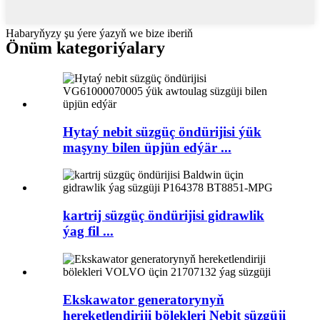
Habaryňyzy şu ýere ýazyň we bize iberiň
Önüm kategoriýalary
Hytaý nebit süzgüç öndürijisi ýük
maşyny bilen üpjün edýär ...
kartrij süzgüç öndürijisi gidrawlik
ýag fil ...
Ekskawator generatorynyň
hereketlendiriji bölekleri Nebit süzgüji