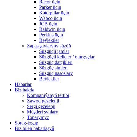
Racor üçin
Parker üçin
Katerpillar üçin
Wabco üçin
JCB üçin
Baldwin üçin
Perkins üçin
Beýlekiler
Zapas şaýlaryny süzüň
Süzgüçli jamlar
Süzgüçli kelleler / oturgyçlar
Süzgüç datçikleri
Süzgüç simleri
Süzgüç nasoslary
Beýlekiler
Habarlar
Biz hakda
Kompaniýanyň tertibi
Zawod gezelenji
Sergi gezelenji
Müşderi synlary
Toparymyz
Sorag-jogap
Biz bilen habarlaşyň