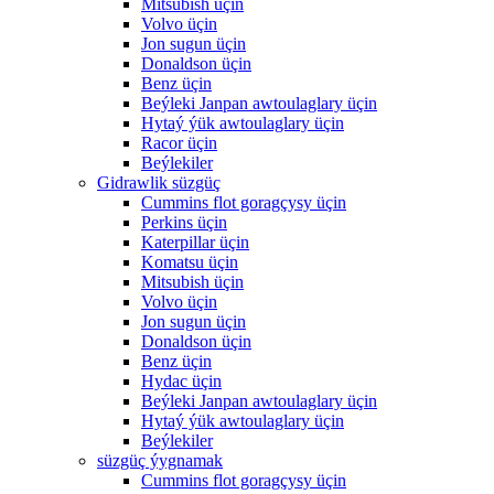
Mitsubish üçin
Volvo üçin
Jon sugun üçin
Donaldson üçin
Benz üçin
Beýleki Janpan awtoulaglary üçin
Hytaý ýük awtoulaglary üçin
Racor üçin
Beýlekiler
Gidrawlik süzgüç
Cummins flot goragçysy üçin
Perkins üçin
Katerpillar üçin
Komatsu üçin
Mitsubish üçin
Volvo üçin
Jon sugun üçin
Donaldson üçin
Benz üçin
Hydac üçin
Beýleki Janpan awtoulaglary üçin
Hytaý ýük awtoulaglary üçin
Beýlekiler
süzgüç ýygnamak
Cummins flot goragçysy üçin