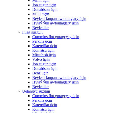
Mann üçin
Jon sugun üçin
Donaldson üçin
MTU üçin
Beýleki Janpan awtoulaglary üçin
Hytaý ýük awtoulaglary üçin
Beýlekiler
Filag süzgüji
Cummins flot goragçysy üçin
Perkins üçin
Katerpillar üçin
Komatsu üçin
Mitsubish üçin
Volvo üçin
Jon sugun üçin
Donaldson üçin
Benz üçin
Beýleki Janpan awtoulaglary üçin
Hytaý ýük awtoulaglary üçin
Beýlekiler
Uelangyç süzgüji
Cummins flot goragçysy üçin
Perkins üçin
Katerpillar üçin
Komatsu üçin