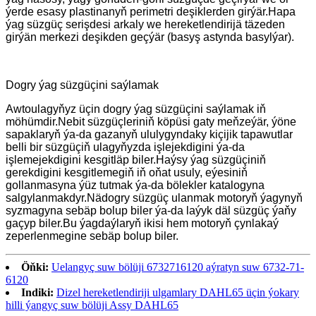
ýerde esasy plastinanyň perimetri deşiklerden girýär.Hapa
ýag süzgüç serişdesi arkaly we hereketlendirijä täzeden
girýän merkezi deşikden geçýär (basyş astynda basylýar).
Dogry ýag süzgüçini saýlamak
Awtoulagyňyz üçin dogry ýag süzgüçini saýlamak iň
möhümdir.Nebit süzgüçleriniň köpüsi gaty meňzeýär, ýöne
sapaklaryň ýa-da gazanyň ululygyndaky kiçijik tapawutlar
belli bir süzgüçiň ulagyňyzda işlejekdigini ýa-da
işlemejekdigini kesgitläp biler.Haýsy ýag süzgüçiniň
gerekdigini kesgitlemegiň iň oňat usuly, eýesiniň
gollanmasyna ýüz tutmak ýa-da bölekler katalogyna
salgylanmakdyr.Nädogry süzgüç ulanmak motoryň ýagynyň
syzmagyna sebäp bolup biler ýa-da laýyk däl süzgüç ýaňy
gaçyp biler.Bu ýagdaýlaryň ikisi hem motoryň çynlakaý
zeperlenmegine sebäp bolup biler.
Öňki:
Uelangyç suw bölüji 6732716120 aýratyn suw 6732-71-
6120
Indiki:
Dizel hereketlendiriji ulgamlary DAHL65 üçin ýokary
hilli ýangyç suw bölüji Assy DAHL65