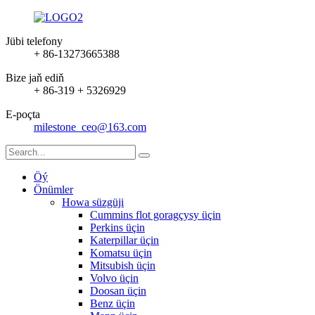
Jübi telefony
+ 86-13273665388
Bize jaň ediň
+ 86-319 + 5326929
E-poçta
milestone_ceo@163.com
Öý
Önümler
Howa süzgüji
Cummins flot goragçysy üçin
Perkins üçin
Katerpillar üçin
Komatsu üçin
Mitsubish üçin
Volvo üçin
Doosan üçin
Benz üçin