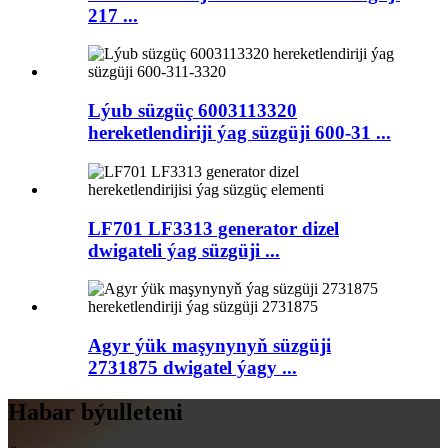
217 ...
Lýub süzgüç 6003113320
hereketlendiriji ýag süzgüji 600-31 ...
LF701 LF3313 generator dizel
dwigateli ýag süzgüji ...
Agyr ýük maşynynyň süzgüji
2731875 dwigatel ýagy ...
Habar býulleteni