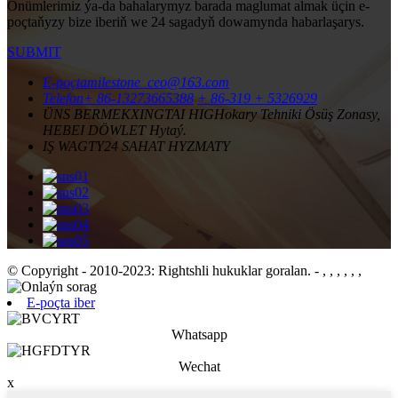
Önümlerimiz ýa-da bahalarymyz barada maglumat almak üçin e-
poçtaňyzy bize iberiň we 24 sagadyň dowamynda habarlaşarys.
SUBMIT
E-poçta
milestone_ceo@163.com
Telefon
+ 86-13273665388
+ 86-319 + 5326929
ÜNS BERMEK
XINGTAI HIGHokary Tehniki Ösüş Zonasy,
HEBEI DÖWLET Hytaý.
IŞ WAGTY
24 SAHAT HYZMATY
© Copyright - 2010-2023: Rightshli hukuklar goralan.
- , , , , , ,
E-poçta iber
Whatsapp
Wechat
x