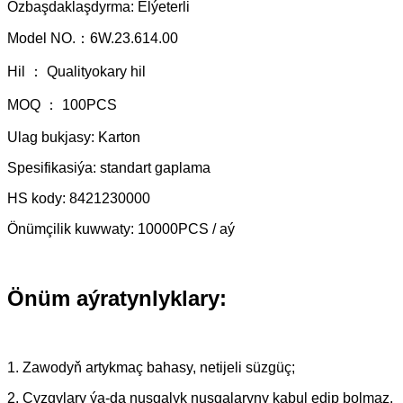
Özbaşdaklaşdyrma: Elýeterli
Model NO.：6W.23.614.00
Hil ： Qualityokary hil
MOQ ： 100PCS
Ulag bukjasy: Karton
Spesifikasiýa: standart gaplama
HS kody: 8421230000
Önümçilik kuwwaty: 10000PCS / aý
Önüm aýratynlyklary:
1. Zawodyň artykmaç bahasy, netijeli süzgüç;
2. Çyzgylary ýa-da nusgalyk nusgalaryny kabul edip bolmaz.