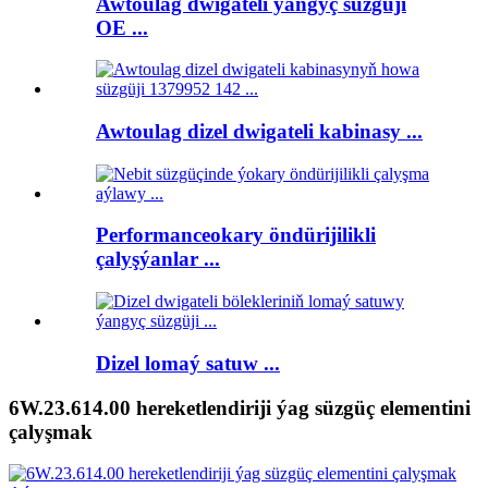
Awtoulag dwigateli ýangyç süzgüji
OE ...
Awtoulag dizel dwigateli kabinasy ...
Performanceokary öndürijilikli
çalyşýanlar ...
Dizel lomaý satuw ...
6W.23.614.00 hereketlendiriji ýag süzgüç elementini
çalyşmak