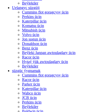
Beýlekiler
Uelangyç süzgüji
Cummins flot goragçysy üçin
Perkins üçin
Katerpillar üçin
Komatsu üçin
Mitsubish üçin
Volvo üçin
Jon sugun üçin
Donaldson üçin
Benz üçin
Beýleki Janpan awtoulaglary üçin
Racor üçin
Hytaý ýük awtoulaglary üçin
Beýlekiler
süzgüç ýygnamak
Cummins flot goragçysy üçin
Racor üçin
Parker üçin
Katerpillar üçin
Wabco üçin
JCB üçin
Perkins üçin
Beýlekiler
Baldwin üçin