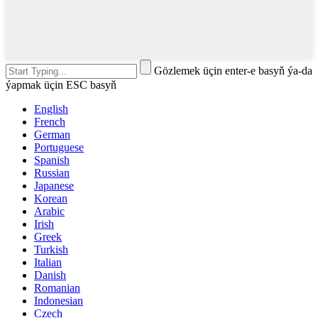
Gözlemek üçin enter-e basyň ýa-da
ýapmak üçin ESC basyň
English
French
German
Portuguese
Spanish
Russian
Japanese
Korean
Arabic
Irish
Greek
Turkish
Italian
Danish
Romanian
Indonesian
Czech