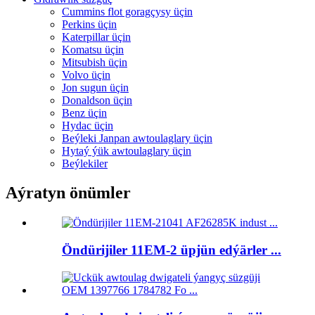
Cummins flot goragçysy üçin
Perkins üçin
Katerpillar üçin
Komatsu üçin
Mitsubish üçin
Volvo üçin
Jon sugun üçin
Donaldson üçin
Benz üçin
Hydac üçin
Beýleki Janpan awtoulaglary üçin
Hytaý ýük awtoulaglary üçin
Beýlekiler
Aýratyn önümler
Öndürijiler 11EM-2 üpjün edýärler ...