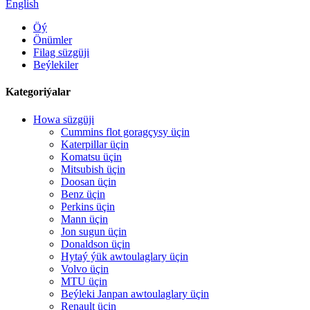
English
Öý
Önümler
Filag süzgüji
Beýlekiler
Kategoriýalar
Howa süzgüji
Cummins flot goragçysy üçin
Katerpillar üçin
Komatsu üçin
Mitsubish üçin
Doosan üçin
Benz üçin
Perkins üçin
Mann üçin
Jon sugun üçin
Donaldson üçin
Hytaý ýük awtoulaglary üçin
Volvo üçin
MTU üçin
Beýleki Janpan awtoulaglary üçin
Renault üçin