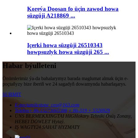
Koreýa Doosan fo üçin zawod howa
süzgüji A218869 ...
Içerki howa süzgüji 26510343
howpsuzlyk howa süzgüji 265 ...
Habar býulleteni
Önümlerimiz ýa-da bahalarymyz barada maglumat almak üçin e-
poçtaňyzy bize iberiň we 24 sagadyň dowamynda habarlaşarys.
SUBMIT
E-poçta
milestone_ceo@163.com
Telefon
+ 86-13273665388
+ 86-319 + 5326929
ÜNS BERMEK
XINGTAI HIGHokary Tehniki Ösüş Zonasy,
HEBEI DÖWLET Hytaý.
IŞ WAGTY
24 SAHAT HYZMATY