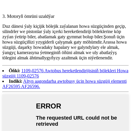
3. Motoryň ömrüni uzaldýar
Duz dänesi ýaly kiçijik bölejik zaýalanan howa süzgüçinden geçip,
silindrler we pistonlar ýaly içerki hereketlendiriji böleklerine köp
zyýan ýetirip biler, abatlamak gaty gymmat bolup biler.Şonuň üçin
howa süzgüçiňizi yzygiderli çalyşmak gaty möhümdir.Arassa howa
süzgüji, daşarky howadaky hapalary we galyndylary ele almak,
ýangyç kamerasyna ýetmeginiň öňüni almak we uly abatlaýyş
tölegini almak ähtimallygyňyzy azaltmak üçin niýetlenendir.
Öňki:
1109-02576 Awtobus hereketlendirijisiniň bölekleri Howa
süzgüji 1109-02576
Indiki:
Altyn aagondarha awtobusy üçin howa süzgüji elementi
AF26595 AF26596.