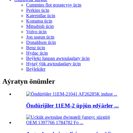
Cummins flot goragçysy üçin
Perkins üçin
Katerpillar üçin
Komatsu üçin
Mitsubish üçin
Volvo üçin
Jon sugun üçin
Donaldson üçin
Benz üçin
Hydac üçin
Beýleki Janpan awtoulaglary üçin
Hytaý ýük awtoulaglary üçin
Beýlekiler
Aýratyn önümler
Öndürijiler 11EM-2 üpjün edýärler ...