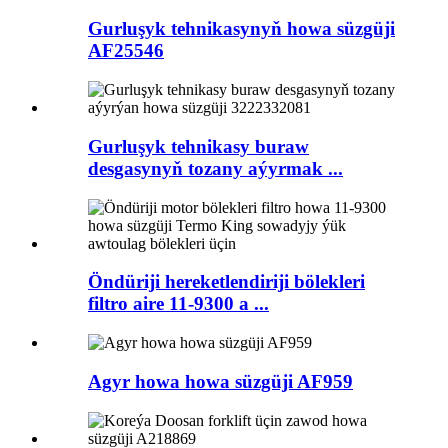
Gurluşyk tehnikasynyň howa süzgüji
AF25546
Gurluşyk tehnikasy buraw
desgasynyň tozany aýyrmak ...
Öndüriji hereketlendiriji bölekleri
filtro aire 11-9300 a ...
Agyr howa howa süzgüji AF959