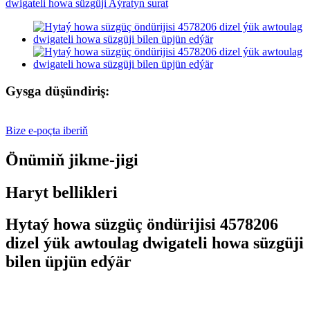
Gysga düşündiriş:
Bize e-poçta iberiň
Önümiň jikme-jigi
Haryt bellikleri
Hytaý howa süzgüç öndürijisi 4578206
dizel ýük awtoulag dwigateli howa süzgüji
bilen üpjün edýär