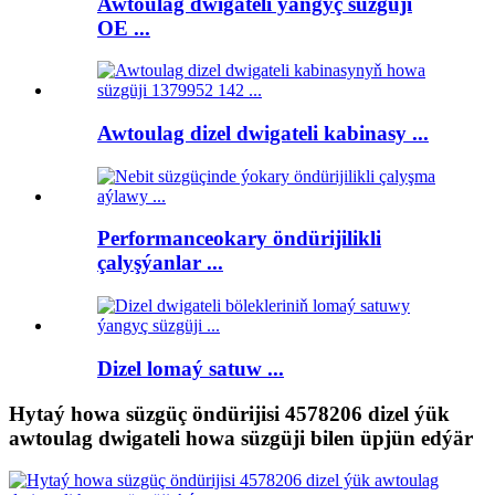
Awtoulag dwigateli ýangyç süzgüji
OE ...
Awtoulag dizel dwigateli kabinasy ...
Performanceokary öndürijilikli
çalyşýanlar ...
Dizel lomaý satuw ...
Hytaý howa süzgüç öndürijisi 4578206 dizel ýük
awtoulag dwigateli howa süzgüji bilen üpjün edýär