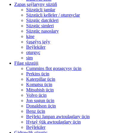
Zapas şaýlaryny süzüň
Süzgüçli jamlar
Süzgüçli kelleler / oturgyçlar
Süzgüç datçikleri
Süzgüç simleri
Süzgüç nasoslary
käse
ýaşaýyş jaýy
Beýlekiler
oturgyç
sim
Filag süzgüji
Cummins flot goragçysy üçin
Perkins üçin
Katerpillar üçin
Komatsu üçin
Mitsubish üçin
Volvo üçin
Jon sugun üçin
Donaldson üçin
Benz üçin
Beýleki Janpan awtoulaglary üçin
Hytaý ýük awtoulaglary üçin
Beýlekiler
Gidrawlik süzgüç