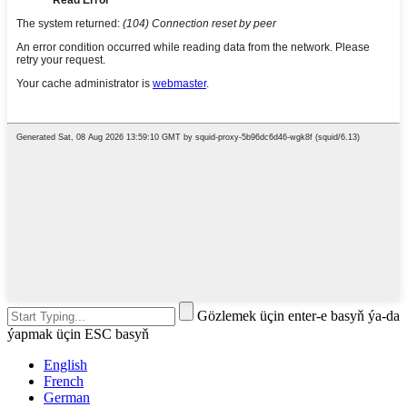
Gözlemek üçin enter-e basyň ýa-da
ýapmak üçin ESC basyň
English
French
German