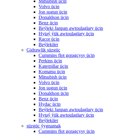
Mitsubish üçin
Volvo üçin
Jon sugun üçin
Donaldson üçin
Benz üçin
Beýleki Janpan awtoulaglary üçin
Hytaý ýük awtoulaglary üçin
Racor üçin
Beýlekiler
Gidrawlik süzgüç
Cummins flot goragçysy üçin
Perkins üçin
Katerpillar üçin
Komatsu üçin
Mitsubish üçin
Volvo üçin
Jon sugun üçin
Donaldson üçin
Benz üçin
Hydac üçin
Beýleki Janpan awtoulaglary üçin
Hytaý ýük awtoulaglary üçin
Beýlekiler
süzgüç ýygnamak
Cummins flot goragçysy üçin