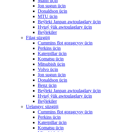
Mann üçin
Jon sugun üçin
Donaldson üçin
MTU üçin
Beýleki Janpan awtoulaglary üçin
Hytaý ýük awtoulaglary üçin
Beýlekiler
Filag süzgüji
Cummins flot goragçysy üçin
Perkins üçin
Katerpillar üçin
Komatsu üçin
Mitsubish üçin
Volvo üçin
Jon sugun üçin
Donaldson üçin
Benz üçin
Beýleki Janpan awtoulaglary üçin
Hytaý ýük awtoulaglary üçin
Beýlekiler
Uelangyç süzgüji
Cummins flot goragçysy üçin
Perkins üçin
Katerpillar üçin
Komatsu üçin