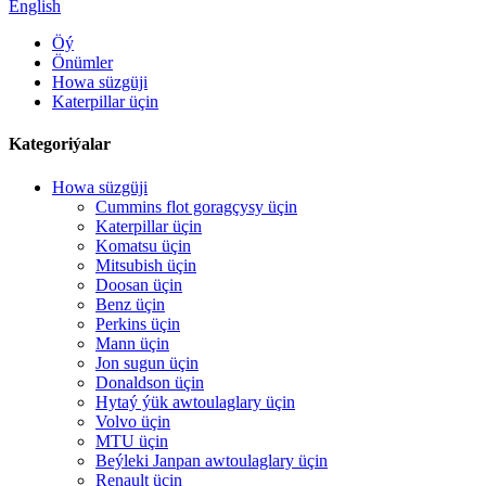
English
Öý
Önümler
Howa süzgüji
Katerpillar üçin
Kategoriýalar
Howa süzgüji
Cummins flot goragçysy üçin
Katerpillar üçin
Komatsu üçin
Mitsubish üçin
Doosan üçin
Benz üçin
Perkins üçin
Mann üçin
Jon sugun üçin
Donaldson üçin
Hytaý ýük awtoulaglary üçin
Volvo üçin
MTU üçin
Beýleki Janpan awtoulaglary üçin
Renault üçin