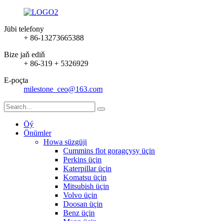
Jübi telefony
+ 86-13273665388
Bize jaň ediň
+ 86-319 + 5326929
E-poçta
milestone_ceo@163.com
Öý
Önümler
Howa süzgüji
Cummins flot goragçysy üçin
Perkins üçin
Katerpillar üçin
Komatsu üçin
Mitsubish üçin
Volvo üçin
Doosan üçin
Benz üçin