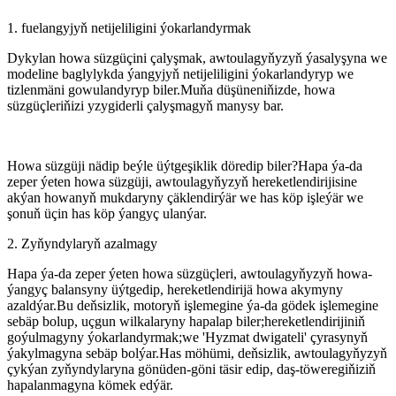
1. fuelangyjyň netijeliligini ýokarlandyrmak
Dykylan howa süzgüçini çalyşmak, awtoulagyňyzyň ýasalyşyna we
modeline baglylykda ýangyjyň netijeliligini ýokarlandyryp we
tizlenmäni gowulandyryp biler.Muňa düşüneniňizde, howa
süzgüçleriňizi yzygiderli çalyşmagyň manysy bar.
Howa süzgüji nädip beýle üýtgeşiklik döredip biler?Hapa ýa-da
zeper ýeten howa süzgüji, awtoulagyňyzyň hereketlendirijisine
akýan howanyň mukdaryny çäklendirýär we has köp işleýär we
şonuň üçin has köp ýangyç ulanýar.
2. Zyňyndylaryň azalmagy
Hapa ýa-da zeper ýeten howa süzgüçleri, awtoulagyňyzyň howa-
ýangyç balansyny üýtgedip, hereketlendirijä howa akymyny
azaldýar.Bu deňsizlik, motoryň işlemegine ýa-da gödek işlemegine
sebäp bolup, uçgun wilkalaryny hapalap biler;hereketlendirijiniň
goýulmagyny ýokarlandyrmak;we 'Hyzmat dwigateli' çyrasynyň
ýakylmagyna sebäp bolýar.Has möhümi, deňsizlik, awtoulagyňyzyň
çykýan zyňyndylaryna gönüden-göni täsir edip, daş-töweregiňiziň
hapalanmagyna kömek edýär.