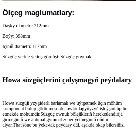
Ölçeg maglumatlary:
Daşky diametri: 212mm
Boýy: 398mm
Içiniň diametri: 117mm
Süzgüç ýerine ýetiriş görnüşi: Süzgüç goýmak
Howa süzgüçlerini çalyşmagyň peýdalary
Howa süzgüji yzygiderli barlamak we üýtgetmek üçin möhüm
komponent bolup görünmese-de, awtoulagyňyzyň işleýşini üpjün
etmekde möhümdir.Süzgüç ownuk bölejikleriň hereketlendirijä
girmeginiň we ähtimal gymmat zeper ýetmeginiň öňüni
alýar.That'söne bu ýeke-täk peýdasy däl, aşakda okap bilersiňiz.