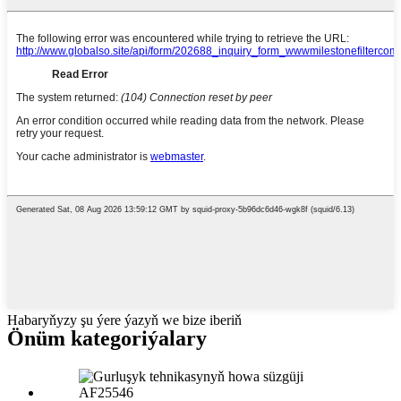
Habaryňyzy şu ýere ýazyň we bize iberiň
Önüm kategoriýalary