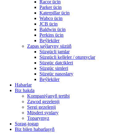
Racor üçin
Parker üçin
Katerpillar üçin
Wabco üçin
JCB üçin
Baldwin üçin
Perkins üçin
Beýlekiler
Zapas şaýlaryny süzüň
Süzgüçli jamlar
Süzgüçli kelleler / oturgyçlar
Süzgüç datçikleri
Süzgüç simleri
Süzgüç nasoslary
Beýlekiler
Habarlar
Biz hakda
Kompaniýanyň tertibi
Zawod gezelenji
Sergi gezelenji
Müşderi synlary
Toparymyz
Sorag-jogap
Biz bilen habarlaşyň