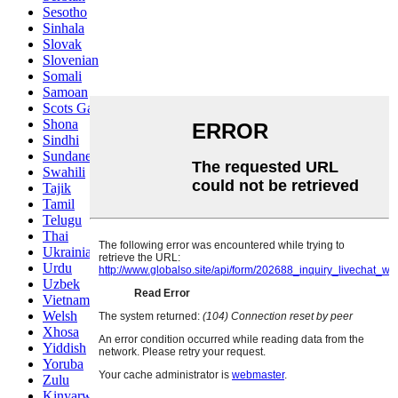
Sesotho
Sinhala
Slovak
Slovenian
Somali
Samoan
Scots Gaelic
Shona
Sindhi
Sundanese
Swahili
Tajik
Tamil
Telugu
Thai
Ukrainian
Urdu
Uzbek
Vietnamese
Welsh
Xhosa
Yiddish
Yoruba
Zulu
Kinyarwanda