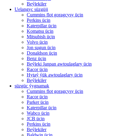
Beýlekiler
Uelangyç süzgüji
Cummins flot goragçysy üçin
Perkins üçin
Katerpillar üçin
Komatsu üçin
Mitsubish üçin
Volvo üçin
Jon sugun üçin
Donaldson üçin
Benz üçin
Beýleki Janpan awtoulaglary üçin
Racor üçin
Hytaý ýük awtoulaglary üçin
Beýlekiler
süzgüç ýygnamak
Cummins flot goragçysy üçin
Racor üçin
Parker üçin
Katerpillar üçin
Wabco üçin
JCB üçin
Perkins üçin
Beýlekiler
Baldwin üçin