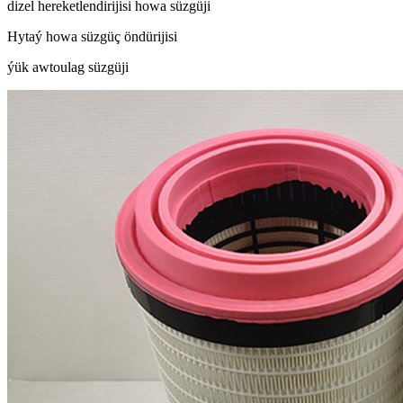
dizel hereketlendirijisi howa süzgüji
Hytaý howa süzgüç öndürijisi
ýük awtoulag süzgüji