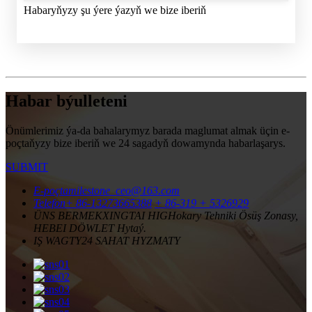
Habaryňyzy şu ýere ýazyň we bize iberiň
Habar býulleteni
Önümlerimiz ýa-da bahalarymyz barada maglumat almak üçin e-
poçtaňyzy bize iberiň we 24 sagadyň dowamynda habarlaşarys.
SUBMIT
E-poçta
milestone_ceo@163.com
Telefon
+ 86-13273665388
+ 86-319 + 5326929
ÜNS BERMEK
XINGTAI HIGHokary Tehniki Ösüş Zonasy,
HEBEI DÖWLET Hytaý.
IŞ WAGTY
24 SAHAT HYZMATY