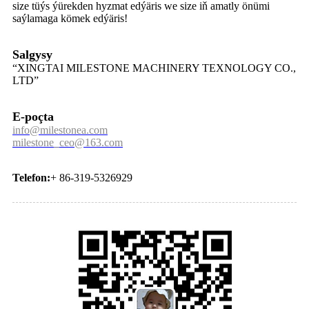
size tüýs ýürekden hyzmat edýäris we size iň amatly önümi
saýlamaga kömek edýäris!
Salgysy
“XINGTAI MILESTONE MACHINERY TEXNOLOGY CO.,
LTD”
E-poçta
info@milestonea.com
milestone_ceo@163.com
Telefon:
+ 86-319-5326929