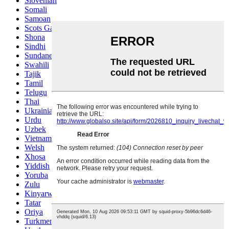
Slovenian
Somali
Samoan
Scots Gaelic
Shona
Sindhi
Sundanese
Swahili
Tajik
Tamil
Telugu
Thai
Ukrainian
Urdu
Uzbek
Vietnamese
Welsh
Xhosa
Yiddish
Yoruba
Zulu
Kinyarwanda
Tatar
Oriya
Turkmen