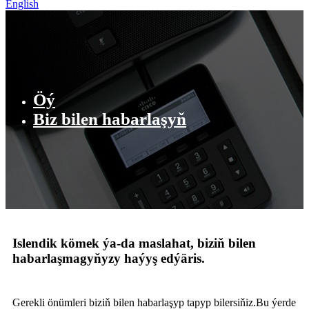
English
Öý
Biz bilen habarlaşyň
Islendik kömek ýa-da maslahat, biziň bilen
habarlaşmagyňyzy haýyş edýäris.
Gerekli önümleri biziň bilen habarlaşyp tapyp bilersiňiz.Bu ýerde