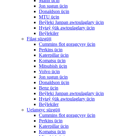
Mann üçin
Jon sugun üçin
Donaldson üçin
MTU üçin
Beýleki Janpan awtoulaglary üçin
Hytaý ýük awtoulaglary üçin
Beýlekiler
Filag süzgüji
Cummins flot goragçysy üçin
Perkins üçin
Katerpillar üçin
Komatsu üçin
Mitsubish üçin
Volvo üçin
Jon sugun üçin
Donaldson üçin
Benz üçin
Beýleki Janpan awtoulaglary üçin
Hytaý ýük awtoulaglary üçin
Beýlekiler
Uelangyç süzgüji
Cummins flot goragçysy üçin
Perkins üçin
Katerpillar üçin
Komatsu üçin