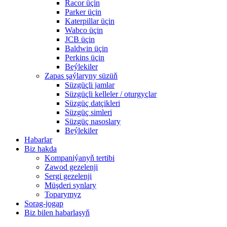
Racor üçin
Parker üçin
Katerpillar üçin
Wabco üçin
JCB üçin
Baldwin üçin
Perkins üçin
Beýlekiler
Zapas şaýlaryny süzüň
Süzgüçli jamlar
Süzgüçli kelleler / oturgyçlar
Süzgüç datçikleri
Süzgüç simleri
Süzgüç nasoslary
Beýlekiler
Habarlar
Biz hakda
Kompaniýanyň tertibi
Zawod gezelenji
Sergi gezelenji
Müşderi synlary
Toparymyz
Sorag-jogap
Biz bilen habarlaşyň