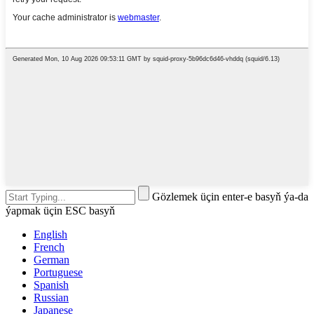
Gözlemek üçin enter-e basyň ýa-da
ýapmak üçin ESC basyň
English
French
German
Portuguese
Spanish
Russian
Japanese