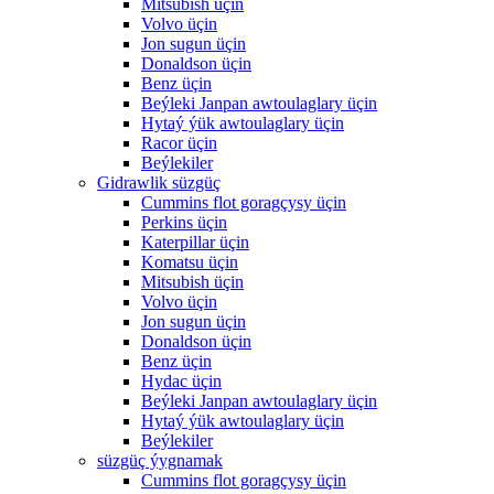
Mitsubish üçin
Volvo üçin
Jon sugun üçin
Donaldson üçin
Benz üçin
Beýleki Janpan awtoulaglary üçin
Hytaý ýük awtoulaglary üçin
Racor üçin
Beýlekiler
Gidrawlik süzgüç
Cummins flot goragçysy üçin
Perkins üçin
Katerpillar üçin
Komatsu üçin
Mitsubish üçin
Volvo üçin
Jon sugun üçin
Donaldson üçin
Benz üçin
Hydac üçin
Beýleki Janpan awtoulaglary üçin
Hytaý ýük awtoulaglary üçin
Beýlekiler
süzgüç ýygnamak
Cummins flot goragçysy üçin