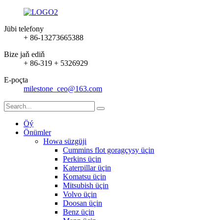
Jübi telefony
+ 86-13273665388
Bize jaň ediň
+ 86-319 + 5326929
E-poçta
milestone_ceo@163.com
Öý
Önümler
Howa süzgüji
Cummins flot goragçysy üçin
Perkins üçin
Katerpillar üçin
Komatsu üçin
Mitsubish üçin
Volvo üçin
Doosan üçin
Benz üçin