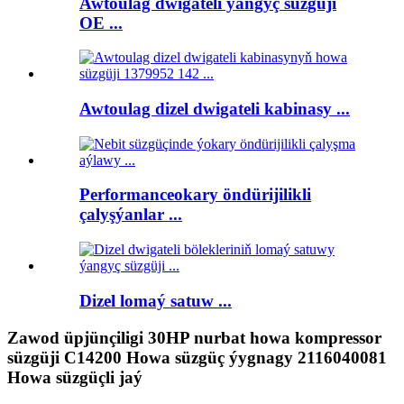
Awtoulag dwigateli ýangyç süzgüji
OE ...
Awtoulag dizel dwigateli kabinasy ...
Performanceokary öndürijilikli
çalyşýanlar ...
Dizel lomaý satuw ...
Zawod üpjünçiligi 30HP nurbat howa kompressor
süzgüji C14200 Howa süzgüç ýygnagy 2116040081
Howa süzgüçli jaý