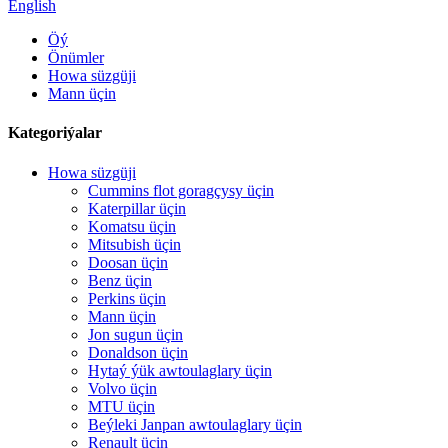
English
Öý
Önümler
Howa süzgüji
Mann üçin
Kategoriýalar
Howa süzgüji
Cummins flot goragçysy üçin
Katerpillar üçin
Komatsu üçin
Mitsubish üçin
Doosan üçin
Benz üçin
Perkins üçin
Mann üçin
Jon sugun üçin
Donaldson üçin
Hytaý ýük awtoulaglary üçin
Volvo üçin
MTU üçin
Beýleki Janpan awtoulaglary üçin
Renault üçin