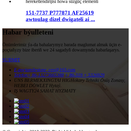
151-7737 P777871 AF25619
awtoulag dizel dwigateli ai ...
Habar býulleteni
Önümlerimiz ýa-da bahalarymyz barada maglumat almak üçin e-
poçtaňyzy bize iberiň we 24 sagadyň dowamynda habarlaşarys.
SUBMIT
E-poçta
milestone_ceo@163.com
Telefon
+ 86-13273665388
+ 86-319 + 5326929
ÜNS BERMEK
XINGTAI HIGHokary Tehniki Ösüş Zonasy,
HEBEI DÖWLET Hytaý.
IŞ WAGTY
24 SAHAT HYZMATY