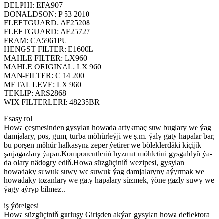
DELPHI: EFA907
DONALDSON: P 53 2010
FLEETGUARD: AF25208
FLEETGUARD: AF25727
FRAM: CA5961PU
HENGST FILTER: E1600L
MAHLE FILTER: LX960
MAHLE ORIGINAL: LX 960
MAN-FILTER: C 14 200
METAL LEVE: LX 960
TEKLIP: ARS2868
WIX FILTERLERI: 48235BR
Esasy rol
Howa çeşmesinden gysylan howada artykmaç suw buglary we ýag
damjalary, pos, gum, turba möhürleýji we ş.m. ýaly gaty hapalar bar,
bu porşen möhür halkasyna zeper ýetirer we böleklerdäki kiçijik
şarjagazlary ýapar.Komponentleriň hyzmat möhletini gysgaldyň ýa-
da olary nädogry ediň.Howa süzgüçiniň wezipesi, gysylan
howadaky suwuk suwy we suwuk ýag damjalaryny aýyrmak we
howadaky tozanlary we gaty hapalary süzmek, ýöne gazly suwy we
ýagy aýryp bilmez..
iş ýörelgesi
Howa süzgüçiniň gurluşy Girişden akýan gysylan howa deflektora