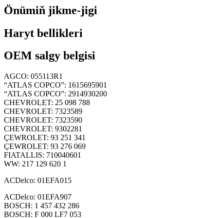
Önümiň jikme-jigi
Haryt bellikleri
OEM salgy belgisi
AGCO: 055113R1
“ATLAS COPCO”: 1615695901
“ATLAS COPCO”: 2914930200
CHEVROLET: 25 098 788
CHEVROLET: 7323589
CHEVROLET: 7323590
CHEVROLET: 9302281
ÇEWROLET: 93 251 341
ÇEWROLET: 93 276 069
FIATALLIS: 710040601
WW: 217 129 620 1
ACDelco: 01EFA015
ACDelco: 01EFA907
BOSCH: 1 457 432 286
BOSCH: F 000 LF7 053