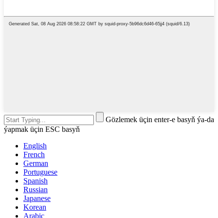
Gözlemek üçin enter-e basyň ýa-da
ýapmak üçin ESC basyň
English
French
German
Portuguese
Spanish
Russian
Japanese
Korean
Arabic