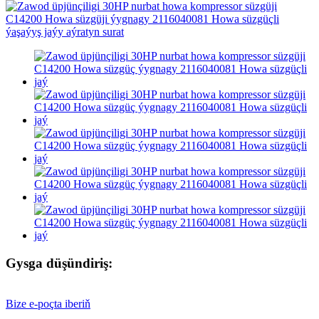
Gysga düşündiriş:
Bize e-poçta iberiň