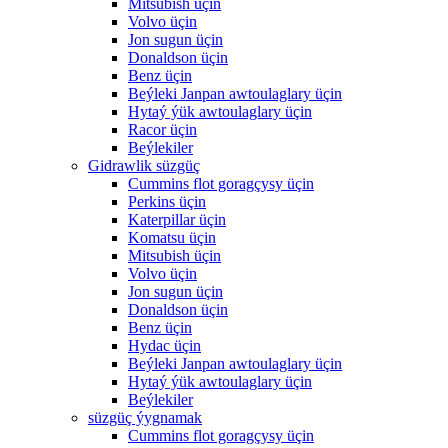
Mitsubish üçin
Volvo üçin
Jon sugun üçin
Donaldson üçin
Benz üçin
Beýleki Janpan awtoulaglary üçin
Hytaý ýük awtoulaglary üçin
Racor üçin
Beýlekiler
Gidrawlik süzgüç
Cummins flot goragçysy üçin
Perkins üçin
Katerpillar üçin
Komatsu üçin
Mitsubish üçin
Volvo üçin
Jon sugun üçin
Donaldson üçin
Benz üçin
Hydac üçin
Beýleki Janpan awtoulaglary üçin
Hytaý ýük awtoulaglary üçin
Beýlekiler
süzgüç ýygnamak
Cummins flot goragçysy üçin