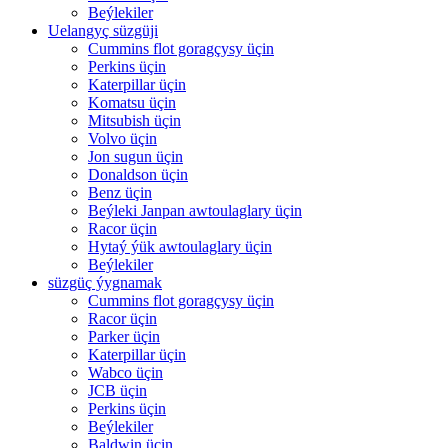
Beýlekiler
Uelangyç süzgüji
Cummins flot goragçysy üçin
Perkins üçin
Katerpillar üçin
Komatsu üçin
Mitsubish üçin
Volvo üçin
Jon sugun üçin
Donaldson üçin
Benz üçin
Beýleki Janpan awtoulaglary üçin
Racor üçin
Hytaý ýük awtoulaglary üçin
Beýlekiler
süzgüç ýygnamak
Cummins flot goragçysy üçin
Racor üçin
Parker üçin
Katerpillar üçin
Wabco üçin
JCB üçin
Perkins üçin
Beýlekiler
Baldwin üçin