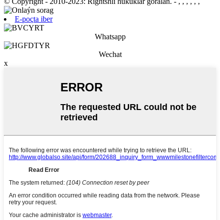
© Copyright - 2010-2023: Rightshli hukuklar goralan.
- , , , , , ,
E-poçta iber
Whatsapp
Wechat
x