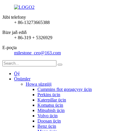
Jübi telefony
+ 86-13273665388
Bize jaň ediň
+ 86-319 + 5326929
E-poçta
milestone_ceo@163.com
Öý
Önümler
Howa süzgüji
Cummins flot goragçysy üçin
Perkins üçin
Katerpillar üçin
Komatsu üçin
Mitsubish üçin
Volvo üçin
Doosan üçin
Benz üçin