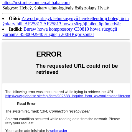
https://mst-milestone.en.alibaba.com
Salgysy: Hebeý, ýokary tehnologiýaly ösüş zolagy.Hytaý
Öňki:
Zawod gurluşyk tehnikasynyň hereketlendiriji bölegi üçin
ýokary hilli AF25812 AF25813 howa süzgüji bilen üpjün edýär
Indiki:
Buraw howa kompressory C30810 howa süzgüçli
gurnama 4580092940 süzgüçli 200HP gorizontal