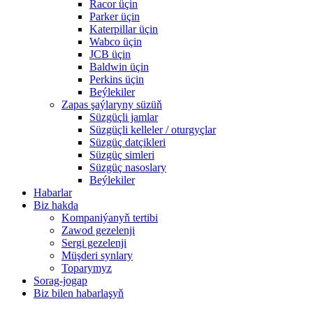
Racor üçin
Parker üçin
Katerpillar üçin
Wabco üçin
JCB üçin
Baldwin üçin
Perkins üçin
Beýlekiler
Zapas şaýlaryny süzüň
Süzgüçli jamlar
Süzgüçli kelleler / oturgyçlar
Süzgüç datçikleri
Süzgüç simleri
Süzgüç nasoslary
Beýlekiler
Habarlar
Biz hakda
Kompaniýanyň tertibi
Zawod gezelenji
Sergi gezelenji
Müşderi synlary
Toparymyz
Sorag-jogap
Biz bilen habarlaşyň