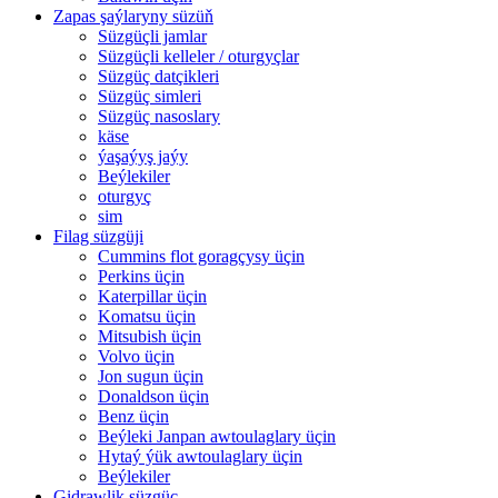
Zapas şaýlaryny süzüň
Süzgüçli jamlar
Süzgüçli kelleler / oturgyçlar
Süzgüç datçikleri
Süzgüç simleri
Süzgüç nasoslary
käse
ýaşaýyş jaýy
Beýlekiler
oturgyç
sim
Filag süzgüji
Cummins flot goragçysy üçin
Perkins üçin
Katerpillar üçin
Komatsu üçin
Mitsubish üçin
Volvo üçin
Jon sugun üçin
Donaldson üçin
Benz üçin
Beýleki Janpan awtoulaglary üçin
Hytaý ýük awtoulaglary üçin
Beýlekiler
Gidrawlik süzgüç