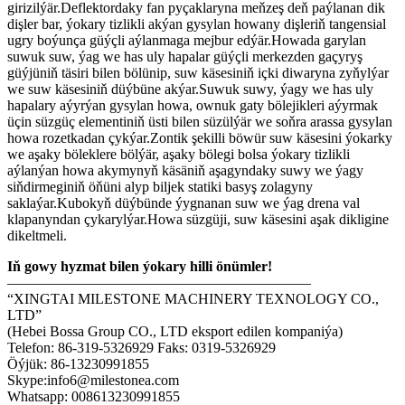
girizilýär.Deflektordaky fan pyçaklaryna meňzeş deň paýlanan dik
dişler bar, ýokary tizlikli akýan gysylan howany dişleriň tangensial
ugry boýunça güýçli aýlanmaga mejbur edýär.Howada garylan
suwuk suw, ýag we has uly hapalar güýçli merkezden gaçyryş
güýjüniň täsiri bilen bölünip, suw käsesiniň içki diwaryna zyňylýar
we suw käsesiniň düýbüne akýar.Suwuk suwy, ýagy we has uly
hapalary aýyrýan gysylan howa, ownuk gaty bölejikleri aýyrmak
üçin süzgüç elementiniň üsti bilen süzülýär we soňra arassa gysylan
howa rozetkadan çykýar.Zontik şekilli böwür suw käsesini ýokarky
we aşaky böleklere bölýär, aşaky bölegi bolsa ýokary tizlikli
aýlanýan howa akymynyň käsäniň aşagyndaky suwy we ýagy
siňdirmeginiň öňüni alyp biljek statiki basyş zolagyny
saklaýar.Kubokyň düýbünde ýygnanan suw we ýag drena val
klapanyndan çykarylýar.Howa süzgüji, suw käsesini aşak dikligine
dikeltmeli.
Iň gowy hyzmat bilen ýokary hilli önümler!
—————————————————————
“XINGTAI MILESTONE MACHINERY TEXNOLOGY CO.,
LTD”
(Hebei Bossa Group CO., LTD eksport edilen kompaniýa)
Telefon: 86-319-5326929 Faks: 0319-5326929
Öýjük: 86-13230991855
Skype:info6@milestonea.com
Whatsapp: 008613230991855