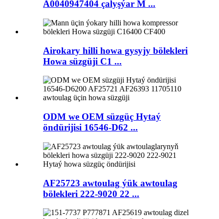
A0040947404 çalyşýar M ...
Airokary hilli howa gysyjy bölekleri
Howa süzgüji C1 ...
ODM we OEM süzgüç Hytaý
öndürijisi 16546-D62 ...
AF25723 awtoulag ýük awtoulag
bölekleri 222-9020 22 ...