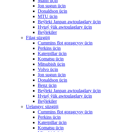
Mann üçin
Jon sugun üçin
Donaldson üçin
MTU üçin
Beýleki Janpan awtoulaglary üçin
Hytaý ýük awtoulaglary üçin
Beýlekiler
Filag süzgüji
Cummins flot goragçysy üçin
Perkins üçin
Katerpillar üçin
Komatsu üçin
Mitsubish üçin
Volvo üçin
Jon sugun üçin
Donaldson üçin
Benz üçin
Beýleki Janpan awtoulaglary üçin
Hytaý ýük awtoulaglary üçin
Beýlekiler
Uelangyç süzgüji
Cummins flot goragçysy üçin
Perkins üçin
Katerpillar üçin
Komatsu üçin