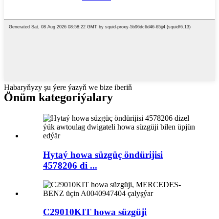
Habaryňyzy şu ýere ýazyň we bize iberiň
Önüm kategoriýalary
Hytaý howa süzgüç öndürijisi
4578206 di ...
C29010KIT howa süzgüji