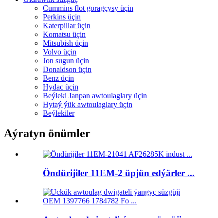
Cummins flot goragçysy üçin
Perkins üçin
Katerpillar üçin
Komatsu üçin
Mitsubish üçin
Volvo üçin
Jon sugun üçin
Donaldson üçin
Benz üçin
Hydac üçin
Beýleki Janpan awtoulaglary üçin
Hytaý ýük awtoulaglary üçin
Beýlekiler
Aýratyn önümler
Öndürijiler 11EM-2 üpjün edýärler ...