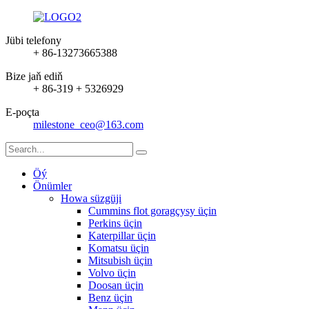
Jübi telefony
+ 86-13273665388
Bize jaň ediň
+ 86-319 + 5326929
E-poçta
milestone_ceo@163.com
Öý
Önümler
Howa süzgüji
Cummins flot goragçysy üçin
Perkins üçin
Katerpillar üçin
Komatsu üçin
Mitsubish üçin
Volvo üçin
Doosan üçin
Benz üçin