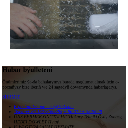
Habar býulleteni
Önümlerimiz ýa-da bahalarymyz barada maglumat almak üçin e-
poçtaňyzy bize iberiň we 24 sagadyň dowamynda habarlaşarys.
SUBMIT
E-poçta
milestone_ceo@163.com
Telefon
+ 86-13273665388
+ 86-319 + 5326929
ÜNS BERMEK
XINGTAI HIGHokary Tehniki Ösüş Zonasy,
HEBEI DÖWLET Hytaý.
IŞ WAGTY
24 SAHAT HYZMATY