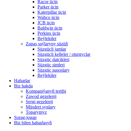
Racor üçin
Parker üçin
Katerpillar üçin
Wabco üçin
JCB üçin
Baldwin üçin
Perkins üçin
Beýlekiler
Zapas şaýlaryny süzüň
Süzgüçli jamlar
Süzgüçli kelleler / oturgyçlar
Süzgüç datçikleri
Süzgüç simleri
Süzgüç nasoslary
Beýlekiler
Habarlar
Biz hakda
Kompaniýanyň tertibi
Zawod gezelenji
Sergi gezelenji
Müşderi synlary
Toparymyz
Sorag-jogap
Biz bilen habarlaşyň