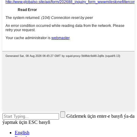
Gözlemek üçin enter-e basyň ýa-da
ýapmak üçin ESC basyň
English