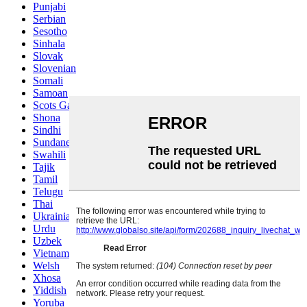
Punjabi
Serbian
Sesotho
Sinhala
Slovak
Slovenian
Somali
Samoan
Scots Gaelic
Shona
Sindhi
Sundanese
Swahili
Tajik
Tamil
Telugu
Thai
Ukrainian
Urdu
Uzbek
Vietnamese
Welsh
Xhosa
Yiddish
Yoruba