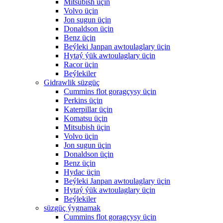
Mitsubish üçin
Volvo üçin
Jon sugun üçin
Donaldson üçin
Benz üçin
Beýleki Janpan awtoulaglary üçin
Hytaý ýük awtoulaglary üçin
Racor üçin
Beýlekiler
Gidrawlik süzgüç
Cummins flot goragçysy üçin
Perkins üçin
Katerpillar üçin
Komatsu üçin
Mitsubish üçin
Volvo üçin
Jon sugun üçin
Donaldson üçin
Benz üçin
Hydac üçin
Beýleki Janpan awtoulaglary üçin
Hytaý ýük awtoulaglary üçin
Beýlekiler
süzgüç ýygnamak
Cummins flot goragçysy üçin