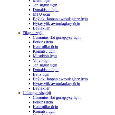
Mann üçin
Jon sugun üçin
Donaldson üçin
MTU üçin
Beýleki Janpan awtoulaglary üçin
Hytaý ýük awtoulaglary üçin
Beýlekiler
Filag süzgüji
Cummins flot goragçysy üçin
Perkins üçin
Katerpillar üçin
Komatsu üçin
Mitsubish üçin
Volvo üçin
Jon sugun üçin
Donaldson üçin
Benz üçin
Beýleki Janpan awtoulaglary üçin
Hytaý ýük awtoulaglary üçin
Beýlekiler
Uelangyç süzgüji
Cummins flot goragçysy üçin
Perkins üçin
Katerpillar üçin
Komatsu üçin