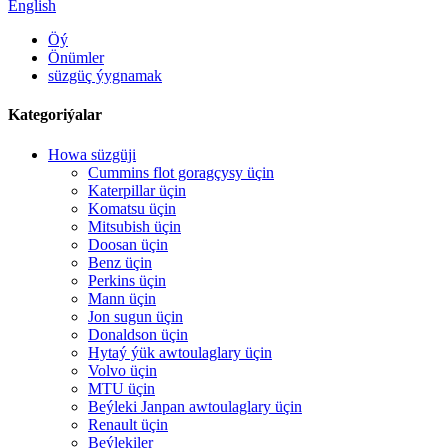
English
Öý
Önümler
süzgüç ýygnamak
Kategoriýalar
Howa süzgüji
Cummins flot goragçysy üçin
Katerpillar üçin
Komatsu üçin
Mitsubish üçin
Doosan üçin
Benz üçin
Perkins üçin
Mann üçin
Jon sugun üçin
Donaldson üçin
Hytaý ýük awtoulaglary üçin
Volvo üçin
MTU üçin
Beýleki Janpan awtoulaglary üçin
Renault üçin
Beýlekiler