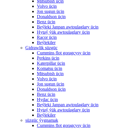
Mitsubish üçin
Volvo üçin
Jon sugun üçin
Donaldson üçin
Benz üçin
Beýleki Janpan awtoulaglary üçin
Hytaý ýük awtoulaglary üçin
Racor üçin
Beýlekiler
Gidrawlik süzgüç
Cummins flot goragçysy üçin
Perkins üçin
Katerpillar üçin
Komatsu üçin
Mitsubish üçin
Volvo üçin
Jon sugun üçin
Donaldson üçin
Benz üçin
Hydac üçin
Beýleki Janpan awtoulaglary üçin
Hytaý ýük awtoulaglary üçin
Beýlekiler
süzgüç ýygnamak
Cummins flot goragçysy üçin