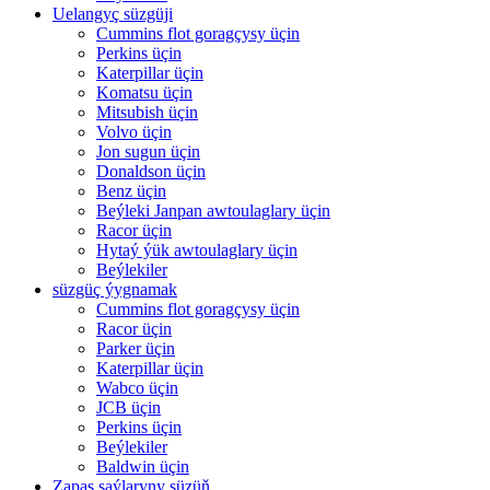
Uelangyç süzgüji
Cummins flot goragçysy üçin
Perkins üçin
Katerpillar üçin
Komatsu üçin
Mitsubish üçin
Volvo üçin
Jon sugun üçin
Donaldson üçin
Benz üçin
Beýleki Janpan awtoulaglary üçin
Racor üçin
Hytaý ýük awtoulaglary üçin
Beýlekiler
süzgüç ýygnamak
Cummins flot goragçysy üçin
Racor üçin
Parker üçin
Katerpillar üçin
Wabco üçin
JCB üçin
Perkins üçin
Beýlekiler
Baldwin üçin
Zapas şaýlaryny süzüň