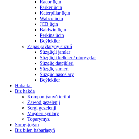
Racor üçin
Parker üçin
Katerpillar üçin
Wabco üçin
JCB üçin
Baldwin üçin
Perkins üçin
Beýlekiler
Zapas şaýlaryny süzüň
Süzgüçli jamlar
Süzgüçli kelleler / oturgyçlar
Süzgüç datçikleri
Süzgüç simleri
Süzgüç nasoslary
Beýlekiler
Habarlar
Biz hakda
Kompaniýanyň tertibi
Zawod gezelenji
Sergi gezelenji
Müşderi synlary
Toparymyz
Sorag-jogap
Biz bilen habarlaşyň