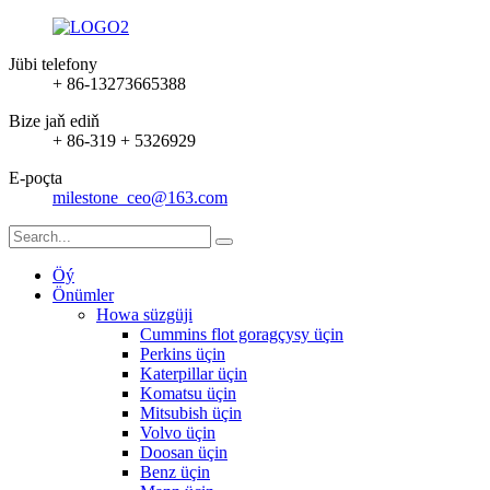
Jübi telefony
+ 86-13273665388
Bize jaň ediň
+ 86-319 + 5326929
E-poçta
milestone_ceo@163.com
Öý
Önümler
Howa süzgüji
Cummins flot goragçysy üçin
Perkins üçin
Katerpillar üçin
Komatsu üçin
Mitsubish üçin
Volvo üçin
Doosan üçin
Benz üçin