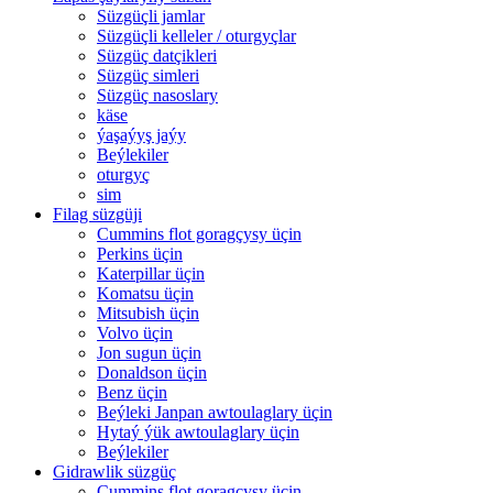
Süzgüçli jamlar
Süzgüçli kelleler / oturgyçlar
Süzgüç datçikleri
Süzgüç simleri
Süzgüç nasoslary
käse
ýaşaýyş jaýy
Beýlekiler
oturgyç
sim
Filag süzgüji
Cummins flot goragçysy üçin
Perkins üçin
Katerpillar üçin
Komatsu üçin
Mitsubish üçin
Volvo üçin
Jon sugun üçin
Donaldson üçin
Benz üçin
Beýleki Janpan awtoulaglary üçin
Hytaý ýük awtoulaglary üçin
Beýlekiler
Gidrawlik süzgüç
Cummins flot goragçysy üçin