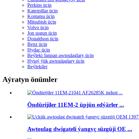
Perkins üçin
Katerpillar üçin
Komatsu üçin
Mitsubish üçin
Volvo üçin
Jon sugun üçin
Donaldson üçin
Benz üçin
Hydac üçin
Beýleki Janpan awtoulaglary üçin
Hytaý ýük awtoulaglary üçin
Beýlekiler
Aýratyn önümler
Öndürijiler 11EM-2 üpjün edýärler ...
Awtoulag dwigateli ýangyç süzgüji OE ...