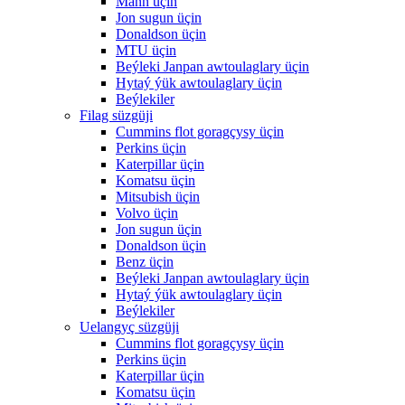
Mann üçin
Jon sugun üçin
Donaldson üçin
MTU üçin
Beýleki Janpan awtoulaglary üçin
Hytaý ýük awtoulaglary üçin
Beýlekiler
Filag süzgüji
Cummins flot goragçysy üçin
Perkins üçin
Katerpillar üçin
Komatsu üçin
Mitsubish üçin
Volvo üçin
Jon sugun üçin
Donaldson üçin
Benz üçin
Beýleki Janpan awtoulaglary üçin
Hytaý ýük awtoulaglary üçin
Beýlekiler
Uelangyç süzgüji
Cummins flot goragçysy üçin
Perkins üçin
Katerpillar üçin
Komatsu üçin