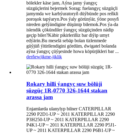
bölekler käse jam, Aýna jamy ýangyç
süzgüçlerini bejermek Sorag: fuelangyç süzgüçli
jamymda we karbýuratoryň düýbünde pos reňkli
poroşok tapýaryn.Pos ýaly görünýär, ýöne posyň
nireden gelýändigine düşünip bilemok.Pos ýa-da
islendik çökündiler ýangyç süzgüçinden nädip
geçip biler?Käbir pikirleriňiz bar diýip umyt
edýärin.Bu meselä sebäp bolan tizlenmede
güýjüň ýitirilendigini gördüm, dwigatel bolanda
aýna ýangyç çüýşesinde howa köpürjikleri bar ...
derňew
jikme-jiklik
Rokary hilli ýangyç suw bölüji
süzgüç 1R-0770 326-1644 stakan
arassa jam
Enjamlarda ulanylyp bilner CATERPILLAR
2290 P2D1-UP ~ 2011 KATERPILLAR 2290
P3H250-UP ~ 2011 KATERPILLAR 2290
P4K1-UP ~ 2011 KATERPILLAR 2290 P5J1-
UP ~ 2011 KATERPILLAR 2290 P6B1-UP ~