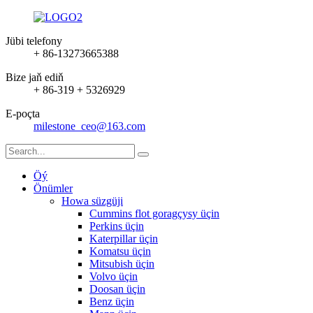
Jübi telefony
+ 86-13273665388
Bize jaň ediň
+ 86-319 + 5326929
E-poçta
milestone_ceo@163.com
Öý
Önümler
Howa süzgüji
Cummins flot goragçysy üçin
Perkins üçin
Katerpillar üçin
Komatsu üçin
Mitsubish üçin
Volvo üçin
Doosan üçin
Benz üçin