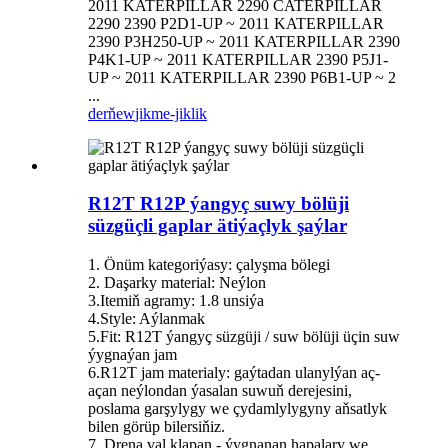
2011 KATERPILLAR 2290 CATERPILLAR
2290 2390 P2D1-UP ~ 2011 KATERPILLAR
2390 P3H250-UP ~ 2011 KATERPILLAR 2390
P4K1-UP ~ 2011 KATERPILLAR 2390 P5J1-
UP ~ 2011 KATERPILLAR 2390 P6B1-UP ~ 2
...
derňew
jikme-jiklik
R12T R12P ýangyç suwy bölüji
süzgüçli gaplar ätiýaçlyk şaýlar
1. Önüm kategoriýasy: çalyşma bölegi
2. Daşarky material: Neýlon
3.Itemiň agramy: 1.8 unsiýa
4.Style: Aýlanmak
5.Fit: R12T ýangyç süzgüji / suw bölüji üçin suw
ýygnaýan jam
6.R12T jam materialy: gaýtadan ulanylýan aç-
açan neýlondan ýasalan suwuň derejesini,
poslama garşylygy we çydamlylygyny aňsatlyk
bilen görüp bilersiňiz.
7. Drena val klapan - ýygnanan hapalary we