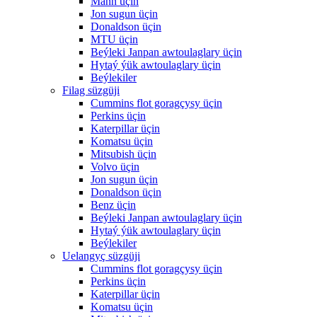
Mann üçin
Jon sugun üçin
Donaldson üçin
MTU üçin
Beýleki Janpan awtoulaglary üçin
Hytaý ýük awtoulaglary üçin
Beýlekiler
Filag süzgüji
Cummins flot goragçysy üçin
Perkins üçin
Katerpillar üçin
Komatsu üçin
Mitsubish üçin
Volvo üçin
Jon sugun üçin
Donaldson üçin
Benz üçin
Beýleki Janpan awtoulaglary üçin
Hytaý ýük awtoulaglary üçin
Beýlekiler
Uelangyç süzgüji
Cummins flot goragçysy üçin
Perkins üçin
Katerpillar üçin
Komatsu üçin