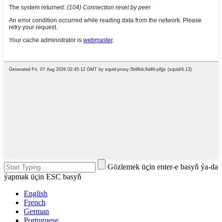
Gözlemek üçin enter-e basyň ýa-da
ýapmak üçin ESC basyň
English
French
German
Portuguese