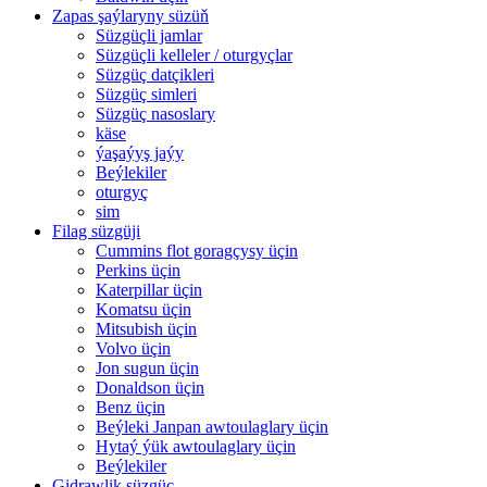
Zapas şaýlaryny süzüň
Süzgüçli jamlar
Süzgüçli kelleler / oturgyçlar
Süzgüç datçikleri
Süzgüç simleri
Süzgüç nasoslary
käse
ýaşaýyş jaýy
Beýlekiler
oturgyç
sim
Filag süzgüji
Cummins flot goragçysy üçin
Perkins üçin
Katerpillar üçin
Komatsu üçin
Mitsubish üçin
Volvo üçin
Jon sugun üçin
Donaldson üçin
Benz üçin
Beýleki Janpan awtoulaglary üçin
Hytaý ýük awtoulaglary üçin
Beýlekiler
Gidrawlik süzgüç