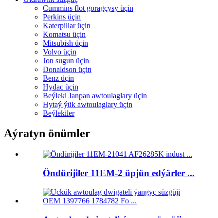
Cummins flot goragçysy üçin
Perkins üçin
Katerpillar üçin
Komatsu üçin
Mitsubish üçin
Volvo üçin
Jon sugun üçin
Donaldson üçin
Benz üçin
Hydac üçin
Beýleki Janpan awtoulaglary üçin
Hytaý ýük awtoulaglary üçin
Beýlekiler
Aýratyn önümler
Öndürijiler 11EM-2 üpjün edýärler ...