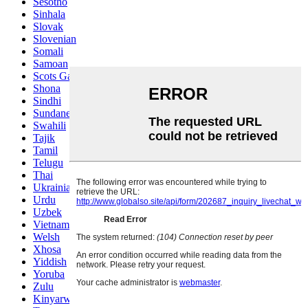
Sesotho
Sinhala
Slovak
Slovenian
Somali
Samoan
Scots Gaelic
Shona
Sindhi
Sundanese
Swahili
Tajik
Tamil
Telugu
Thai
Ukrainian
Urdu
Uzbek
Vietnamese
Welsh
Xhosa
Yiddish
Yoruba
Zulu
Kinyarwanda