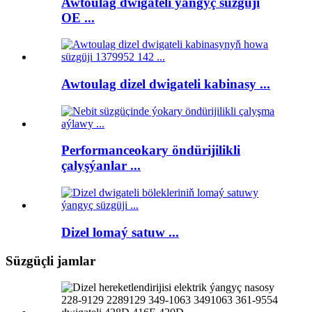
Awtoulag dwigateli ýangyç süzgüji
OE ...
Awtoulag dizel dwigateli kabinasy ...
Performanceokary öndürijilikli
çalyşýanlar ...
Dizel lomaý satuw ...
Süzgüçli jamlar