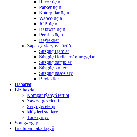
Racor üçin
Parker üçin
Katerpillar üçin
Wabco üçin
JCB üçin
Baldwin üçin
Perkins üçin
Beýlekiler
Zapas şaýlaryny süzüň
Süzgüçli jamlar
Süzgüçli kelleler / oturgyçlar
Süzgüç datçikleri
Süzgüç simleri
Süzgüç nasoslary
Beýlekiler
Habarlar
Biz hakda
Kompaniýanyň tertibi
Zawod gezelenji
Sergi gezelenji
Müşderi synlary
Toparymyz
Sorag-jogap
Biz bilen habarlaşyň