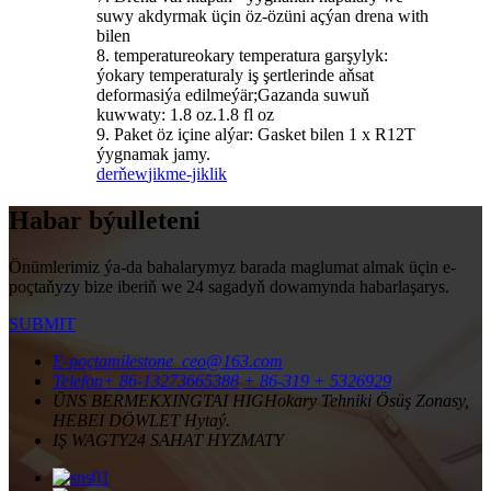
suwy akdyrmak üçin öz-özüni açýan drena with
bilen
8. temperatureokary temperatura garşylyk:
ýokary temperaturaly iş şertlerinde aňsat
deformasiýa edilmeýär;Gazanda suwuň
kuwwaty: 1.8 oz.1.8 fl oz
9. Paket öz içine alýar: Gasket bilen 1 x R12T
ýygnamak jamy.
derňew
jikme-jiklik
Habar býulleteni
Önümlerimiz ýa-da bahalarymyz barada maglumat almak üçin e-
poçtaňyzy bize iberiň we 24 sagadyň dowamynda habarlaşarys.
SUBMIT
E-poçta
milestone_ceo@163.com
Telefon
+ 86-13273665388
+ 86-319 + 5326929
ÜNS BERMEK
XINGTAI HIGHokary Tehniki Ösüş Zonasy,
HEBEI DÖWLET Hytaý.
IŞ WAGTY
24 SAHAT HYZMATY