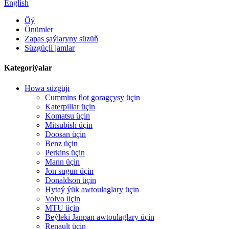
English
Öý
Önümler
Zapas şaýlaryny süzüň
Süzgüçli jamlar
Kategoriýalar
Howa süzgüji
Cummins flot goragçysy üçin
Katerpillar üçin
Komatsu üçin
Mitsubish üçin
Doosan üçin
Benz üçin
Perkins üçin
Mann üçin
Jon sugun üçin
Donaldson üçin
Hytaý ýük awtoulaglary üçin
Volvo üçin
MTU üçin
Beýleki Janpan awtoulaglary üçin
Renault üçin