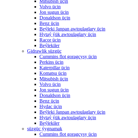
Mitsubish üçin
Volvo üçin
Jon sugun üçin
Donaldson üçin
Benz üçin
Beýleki Janpan awtoulaglary üçin
Hytaý ýük awtoulaglary üçin
Racor üçin
Beýlekiler
Gidrawlik süzgüç
Cummins flot goragçysy üçin
Perkins üçin
Katerpillar üçin
Komatsu üçin
Mitsubish üçin
Volvo üçin
Jon sugun üçin
Donaldson üçin
Benz üçin
Hydac üçin
Beýleki Janpan awtoulaglary üçin
Hytaý ýük awtoulaglary üçin
Beýlekiler
süzgüç ýygnamak
Cummins flot goragçysy üçin