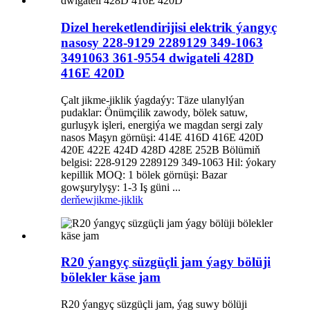
Dizel hereketlendirijisi elektrik ýangyç
nasosy 228-9129 2289129 349-1063
3491063 361-9554 dwigateli 428D
416E 420D
Çalt jikme-jiklik ýagdaýy: Täze ulanylýan
pudaklar: Önümçilik zawody, bölek satuw,
gurluşyk işleri, energiýa we magdan sergi zaly
nasos Maşyn görnüşi: 414E 416D 416E 420D
420E 422E 424D 428D 428E 252B Bölümiň
belgisi: 228-9129 2289129 349-1063 Hil: ýokary
kepillik MOQ: 1 bölek görnüşi: Bazar
gowşurylyşy: 1-3 Iş güni ...
derňew
jikme-jiklik
R20 ýangyç süzgüçli jam ýagy bölüji
bölekler käse jam
R20 ýangyç süzgüçli jam, ýag suwy bölüji