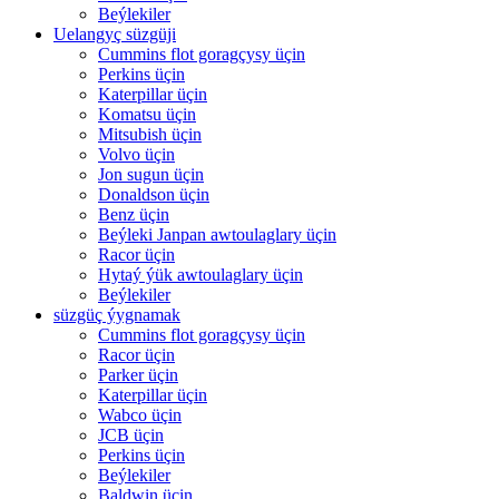
Beýlekiler
Uelangyç süzgüji
Cummins flot goragçysy üçin
Perkins üçin
Katerpillar üçin
Komatsu üçin
Mitsubish üçin
Volvo üçin
Jon sugun üçin
Donaldson üçin
Benz üçin
Beýleki Janpan awtoulaglary üçin
Racor üçin
Hytaý ýük awtoulaglary üçin
Beýlekiler
süzgüç ýygnamak
Cummins flot goragçysy üçin
Racor üçin
Parker üçin
Katerpillar üçin
Wabco üçin
JCB üçin
Perkins üçin
Beýlekiler
Baldwin üçin