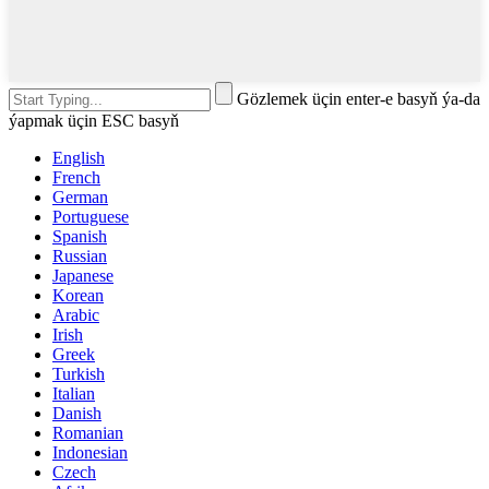
Gözlemek üçin enter-e basyň ýa-da
ýapmak üçin ESC basyň
English
French
German
Portuguese
Spanish
Russian
Japanese
Korean
Arabic
Irish
Greek
Turkish
Italian
Danish
Romanian
Indonesian
Czech