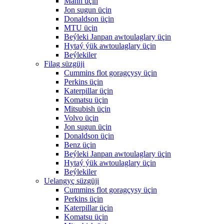
Mann üçin
Jon sugun üçin
Donaldson üçin
MTU üçin
Beýleki Janpan awtoulaglary üçin
Hytaý ýük awtoulaglary üçin
Beýlekiler
Filag süzgüji
Cummins flot goragçysy üçin
Perkins üçin
Katerpillar üçin
Komatsu üçin
Mitsubish üçin
Volvo üçin
Jon sugun üçin
Donaldson üçin
Benz üçin
Beýleki Janpan awtoulaglary üçin
Hytaý ýük awtoulaglary üçin
Beýlekiler
Uelangyç süzgüji
Cummins flot goragçysy üçin
Perkins üçin
Katerpillar üçin
Komatsu üçin