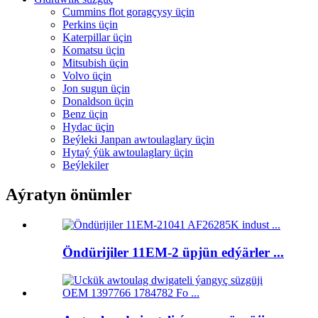
Cummins flot goragçysy üçin
Perkins üçin
Katerpillar üçin
Komatsu üçin
Mitsubish üçin
Volvo üçin
Jon sugun üçin
Donaldson üçin
Benz üçin
Hydac üçin
Beýleki Janpan awtoulaglary üçin
Hytaý ýük awtoulaglary üçin
Beýlekiler
Aýratyn önümler
Öndürijiler 11EM-2 üpjün edýärler ...