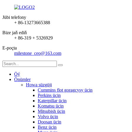
Jübi telefony
+ 86-13273665388
Bize jaň ediň
+ 86-319 + 5326929
E-poçta
milestone_ceo@163.com
Öý
Önümler
Howa süzgüji
Cummins flot goragçysy üçin
Perkins üçin
Katerpillar üçin
Komatsu üçin
Mitsubish üçin
Volvo üçin
Doosan üçin
Benz üçin