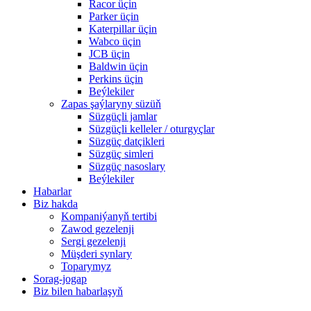
Racor üçin
Parker üçin
Katerpillar üçin
Wabco üçin
JCB üçin
Baldwin üçin
Perkins üçin
Beýlekiler
Zapas şaýlaryny süzüň
Süzgüçli jamlar
Süzgüçli kelleler / oturgyçlar
Süzgüç datçikleri
Süzgüç simleri
Süzgüç nasoslary
Beýlekiler
Habarlar
Biz hakda
Kompaniýanyň tertibi
Zawod gezelenji
Sergi gezelenji
Müşderi synlary
Toparymyz
Sorag-jogap
Biz bilen habarlaşyň