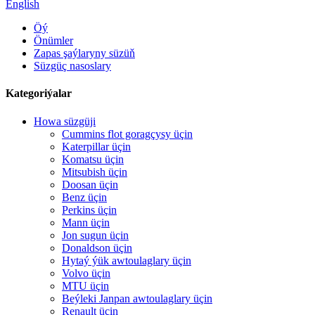
English
Öý
Önümler
Zapas şaýlaryny süzüň
Süzgüç nasoslary
Kategoriýalar
Howa süzgüji
Cummins flot goragçysy üçin
Katerpillar üçin
Komatsu üçin
Mitsubish üçin
Doosan üçin
Benz üçin
Perkins üçin
Mann üçin
Jon sugun üçin
Donaldson üçin
Hytaý ýük awtoulaglary üçin
Volvo üçin
MTU üçin
Beýleki Janpan awtoulaglary üçin
Renault üçin