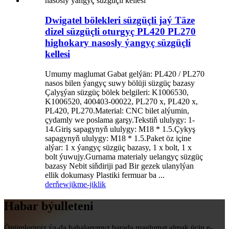
Dwigatel bölekleri süzgüçli jaý Täze
dizel süzgüçli oturgyç PL420 PL270
highokary nasosly ýangyç süzgüçli
kellesi
Umumy maglumat Gabat gelýän: PL420 / PL270
nasos bilen ýangyç suwy bölüji süzgüç bazasy
Çalyşýan süzgüç bölek belgileri: K1006530,
K1006520, 400403-00022, PL270 x, PL420 x,
PL420, PL270.Material: CNC bilet alýumin,
çydamly we poslama garşy.Tekstiň ululygy: 1-
14.Giriş sapagynyň ululygy: M18 * 1.5.Çykyş
sapagynyň ululygy: M18 * 1.5.Paket öz içine
alýar: 1 x ýangyç süzgüç bazasy, 1 x bolt, 1 x
bolt ýuwujy.Gurnama materialy uelangyç süzgüç
bazasy Nebit siňdiriji pad Bir gezek ulanylýan
ellik dokumasy Plastiki fermuar ba ...
derňew
jikme-jiklik
Habar býulleteni
Önümlerimiz ýa-da bahalarymyz barada maglumat almak üçin e-