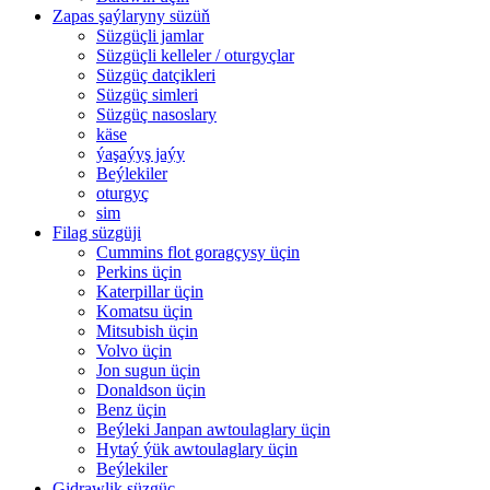
Zapas şaýlaryny süzüň
Süzgüçli jamlar
Süzgüçli kelleler / oturgyçlar
Süzgüç datçikleri
Süzgüç simleri
Süzgüç nasoslary
käse
ýaşaýyş jaýy
Beýlekiler
oturgyç
sim
Filag süzgüji
Cummins flot goragçysy üçin
Perkins üçin
Katerpillar üçin
Komatsu üçin
Mitsubish üçin
Volvo üçin
Jon sugun üçin
Donaldson üçin
Benz üçin
Beýleki Janpan awtoulaglary üçin
Hytaý ýük awtoulaglary üçin
Beýlekiler
Gidrawlik süzgüç