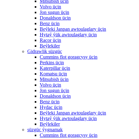
Mitsubish üçin
Volvo üçin
Jon sugun üçin
Donaldson üçin
Benz üçin
Beýleki Janpan awtoulaglary üçin
Hytaý ýük awtoulaglary üçin
Racor üçin
Beýlekiler
Gidrawlik süzgüç
Cummins flot goragçysy üçin
Perkins üçin
Katerpillar üçin
Komatsu üçin
Mitsubish üçin
Volvo üçin
Jon sugun üçin
Donaldson üçin
Benz üçin
Hydac üçin
Beýleki Janpan awtoulaglary üçin
Hytaý ýük awtoulaglary üçin
Beýlekiler
süzgüç ýygnamak
Cummins flot goragçysy üçin