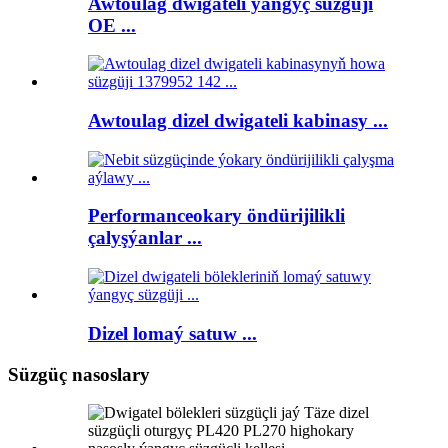
Awtoulag dwigateli ýangyç süzgüji
OE ...
Awtoulag dizel dwigateli kabinasy ...
Performanceokary öndürijilikli
çalyşýanlar ...
Dizel lomaý satuw ...
Süzgüç nasoslary