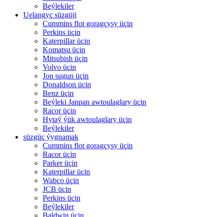
Beýlekiler
Uelangyç süzgüji
Cummins flot goragçysy üçin
Perkins üçin
Katerpillar üçin
Komatsu üçin
Mitsubish üçin
Volvo üçin
Jon sugun üçin
Donaldson üçin
Benz üçin
Beýleki Janpan awtoulaglary üçin
Racor üçin
Hytaý ýük awtoulaglary üçin
Beýlekiler
süzgüç ýygnamak
Cummins flot goragçysy üçin
Racor üçin
Parker üçin
Katerpillar üçin
Wabco üçin
JCB üçin
Perkins üçin
Beýlekiler
Baldwin üçin