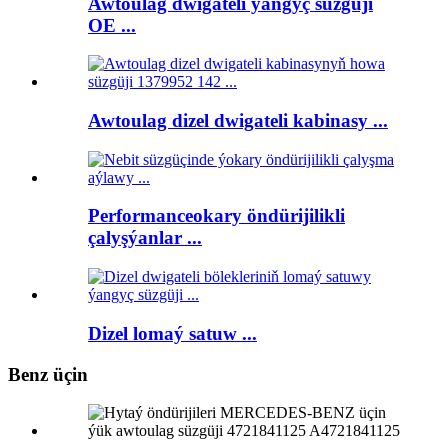
Awtoulag dwigateli ýangyç süzgüji
OE ...
Awtoulag dizel dwigateli kabinasy ...
Performanceokary öndürijilikli
çalyşýanlar ...
Dizel lomaý satuw ...
Benz üçin