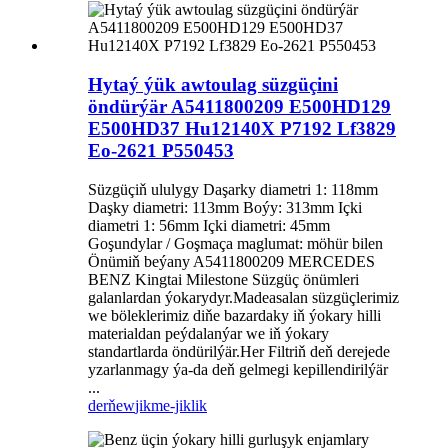
Hytaý ýük awtoulag süzgüçini
öndürýär A5411800209 E500HD129
E500HD37 Hu12140X P7192 Lf3829
Eo-2621 P550453
Süzgüçiň ululygy Daşarky diametri 1: 118mm
Daşky diametri: 113mm Boýy: 313mm Içki
diametri 1: 56mm Içki diametri: 45mm
Goşundylar / Goşmaça maglumat: möhür bilen
Önümiň beýany A5411800209 MERCEDES
BENZ Kingtai Milestone Süzgüç önümleri
galanlardan ýokarydyr.Madeasalan süzgüçlerimiz
we böleklerimiz diňe bazardaky iň ýokary hilli
materialdan peýdalanýar we iň ýokary
standartlarda öndürilýär.Her Filtriň deň derejede
yzarlanmagy ýa-da deň gelmegi kepillendirilýär
...
derňew
jikme-jiklik