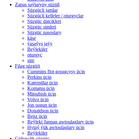
Zapas şaýlaryny süzüň
Süzgüçli jamlar
Süzgüçli kelleler / oturgyçlar
Süzgüç datçikleri
Süzgüç simleri
Süzgüç nasoslary
käse
ýaşaýyş jaýy
Beýlekiler
oturgyç
sim
Filag süzgüji
Cummins flot goragçysy üçin
Perkins üçin
Katerpillar üçin
Komatsu üçin
Mitsubish üçin
Volvo üçin
Jon sugun üçin
Donaldson üçin
Benz üçin
Beýleki Janpan awtoulaglary üçin
Hytaý ýük awtoulaglary üçin
Beýlekiler
Gidrawlik süzgüç