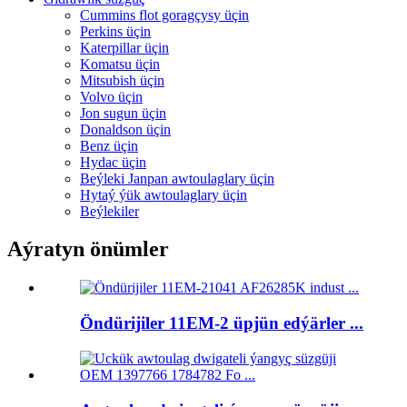
Cummins flot goragçysy üçin
Perkins üçin
Katerpillar üçin
Komatsu üçin
Mitsubish üçin
Volvo üçin
Jon sugun üçin
Donaldson üçin
Benz üçin
Hydac üçin
Beýleki Janpan awtoulaglary üçin
Hytaý ýük awtoulaglary üçin
Beýlekiler
Aýratyn önümler
Öndürijiler 11EM-2 üpjün edýärler ...