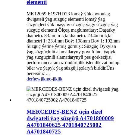
elementi
MK12059 E197HD23 lomaý ýük awtoulag
dwigateli ýag süzgüç elementi lomaý ýag
süzgüçleri ýük maşyny süzgüç ýagy süzgüç ýag
süzgüç elementi Ölçeg maglumatlary: Daşarky
diametri: 83.5mm Içki diametri: 23.4mm Içki
diametri 1: 23.4mm Boý: 198mm Boý 1: 192mm
Süzgüç ýerine ýetiriş görnüşi: Süzgüç Dykylan
ýag süzgüçiniň alamatlaryny goýuň Ine, ýapyk
ýag süzgüçiniň alamatlarynyň pes görkezijisi
performancearamaz öndürijilik islendik zat bolup
biler we ýapyk ýag süzgüji şolaryň biridir.Üns
berersiňiz ...
derňew
jikme-jiklik
MERCEDES-BENZ üçin dizel
dwigateli ýag süzgüji A4701800009
A4701840625 4701840725002
A4701840725