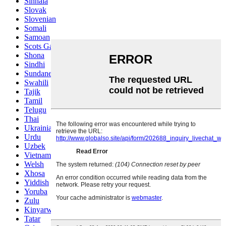
Sinhala
Slovak
Slovenian
Somali
Samoan
Scots Gaelic
Shona
Sindhi
Sundanese
Swahili
Tajik
Tamil
Telugu
Thai
Ukrainian
Urdu
Uzbek
Vietnamese
Welsh
Xhosa
Yiddish
Yoruba
Zulu
Kinyarwanda
Tatar