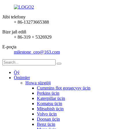
Jübi telefony
+ 86-13273665388
Bize jaň ediň
+ 86-319 + 5326929
E-poçta
milestone_ceo@163.com
Öý
Önümler
Howa süzgüji
Cummins flot goragçysy üçin
Perkins üçin
Katerpillar üçin
Komatsu üçin
Mitsubish üçin
Volvo üçin
Doosan üçin
Benz üçin