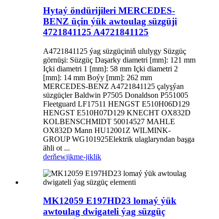
Hytaý öndürijileri MERCEDES-
BENZ üçin ýük awtoulag süzgüji
4721841125 A4721841125
A4721841125 ýag süzgüçiniň ululygy Süzgüç
görnüşi: Süzgüç Daşarky diametri [mm]: 121 mm
Içki diametri 1 [mm]: 58 mm Içki diametri 2
[mm]: 14 mm Boýy [mm]: 262 mm
MERCEDES-BENZ A4721841125 çalyşýan
süzgüçler Baldwin P7505 Donaldson P551005
Fleetguard LF17511 HENGST E510H06D129
HENGST E510H07D129 KNECHT OX832D
KOLBENSCHMIDT 50014527 MAHLE
OX832D Mann HU12001Z WILMINK-
GROUP WG101925Elektrik ulaglaryndan başga
ähli ot ...
derňew
jikme-jiklik
MK12059 E197HD23 lomaý ýük
awtoulag dwigateli ýag süzgüç