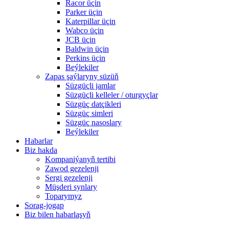
Racor üçin
Parker üçin
Katerpillar üçin
Wabco üçin
JCB üçin
Baldwin üçin
Perkins üçin
Beýlekiler
Zapas şaýlaryny süzüň
Süzgüçli jamlar
Süzgüçli kelleler / oturgyçlar
Süzgüç datçikleri
Süzgüç simleri
Süzgüç nasoslary
Beýlekiler
Habarlar
Biz hakda
Kompaniýanyň tertibi
Zawod gezelenji
Sergi gezelenji
Müşderi synlary
Toparymyz
Sorag-jogap
Biz bilen habarlaşyň