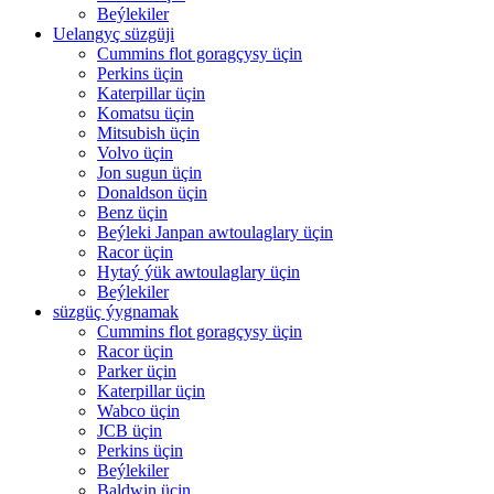
Beýlekiler
Uelangyç süzgüji
Cummins flot goragçysy üçin
Perkins üçin
Katerpillar üçin
Komatsu üçin
Mitsubish üçin
Volvo üçin
Jon sugun üçin
Donaldson üçin
Benz üçin
Beýleki Janpan awtoulaglary üçin
Racor üçin
Hytaý ýük awtoulaglary üçin
Beýlekiler
süzgüç ýygnamak
Cummins flot goragçysy üçin
Racor üçin
Parker üçin
Katerpillar üçin
Wabco üçin
JCB üçin
Perkins üçin
Beýlekiler
Baldwin üçin