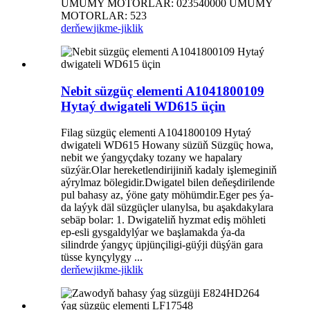
UMUMY MOTORLAR: 023540000 UMUMY
MOTORLAR: 523
derňew
jikme-jiklik
Nebit süzgüç elementi A1041800109
Hytaý dwigateli WD615 üçin
Filag süzgüç elementi A1041800109 Hytaý
dwigateli WD615 Howany süzüň Süzgüç howa,
nebit we ýangyçdaky tozany we hapalary
süzýär.Olar hereketlendirijiniň kadaly işlemeginiň
aýrylmaz bölegidir.Dwigatel bilen deňeşdirilende
pul bahasy az, ýöne gaty möhümdir.Eger pes ýa-
da laýyk däl süzgüçler ulanylsa, bu aşakdakylara
sebäp bolar: 1. Dwigateliň hyzmat ediş möhleti
ep-esli gysgaldylýar we başlamakda ýa-da
silindrde ýangyç üpjünçiligi-güýji düşýän gara
tüsse kynçylygy ...
derňew
jikme-jiklik