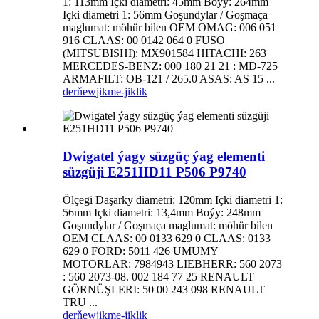
1: 113mm Içki diametri: 45mm Boýy: 264mm
Içki diametri 1: 56mm Goşundylar / Goşmaça
maglumat: möhür bilen OEM OMAG: 006 051
916 CLAAS: 00 0142 064 0 FUSO
(MITSUBISHI): MX901584 HITACHI: 263
MERCEDES-BENZ: 000 180 21 21 : MD-725
ARMAFILT: OB-121 / 265.0 ASAS: AS 15 ...
derňew
jikme-jiklik
Dwigatel ýagy süzgüç ýag elementi
süzgüji E251HD11 P506 P9740
Ölçegi Daşarky diametri: 120mm Içki diametri 1:
56mm Içki diametri: 13,4mm Boýy: 248mm
Goşundylar / Goşmaça maglumat: möhür bilen
OEM CLAAS: 00 0133 629 0 CLAAS: 0133
629 0 FORD: 5011 426 UMUMY
MOTORLAR: 7984943 LIEBHERR: 560 2073
: 560 2073-08. 002 184 77 25 RENAULT
GÖRNÜŞLERI: 50 00 243 098 RENAULT
TRU ...
derňew
jikme-jiklik