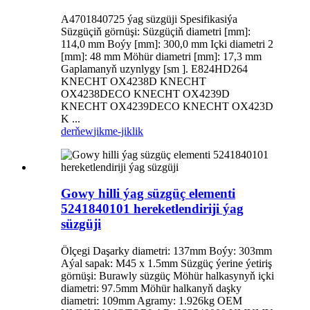
A4701840725 ýag süzgüji Spesifikasiýa
Süzgüçiň görnüşi: Süzgüçiň diametri [mm]:
114,0 mm Boýy [mm]: 300,0 mm Içki diametri 2
[mm]: 48 mm Möhür diametri [mm]: 17,3 mm
Gaplamanyň uzynlygy [sm ]. E824HD264
KNECHT OX4238D KNECHT
OX4238DECO KNECHT OX4239D
KNECHT OX4239DECO KNECHT OX423D
K ...
derňew
jikme-jiklik
Gowy hilli ýag süzgüç elementi
5241840101 hereketlendiriji ýag
süzgüji
Ölçegi Daşarky diametri: 137mm Boýy: 303mm
Aýal sapak: M45 x 1.5mm Süzgüç ýerine ýetiriş
görnüşi: Burawly süzgüç Möhür halkasynyň içki
diametri: 97.5mm Möhür halkanyň daşky
diametri: 109mm Agramy: 1.926kg OEM