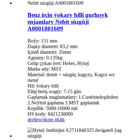
Benz üçin ýokary hilli gurluşyk
enjamlary Nebit süzgüji
A0001801609
Boýy: 151 mm
Daşky diametri: 83,2 mm
Içiniň diametri: 35mm
Agramy: 0.135kg
Gelip çykan ýeri: Hebei, Hytaý
Marka ady: MST
Material: demir + süzgüç kagyzy, Kagyz we
metal
Hil: ýokary hilli
Eltip beriş wagty: 7-15 gün
Gaplamak maglumatlary: 1.Custöriteleşdirilen
2.Neýtral gaplama 3.MST gaplamak
Kepillik: 5000-10000 mil
HS kody: 8421230000
derňew
jikme-jiklik