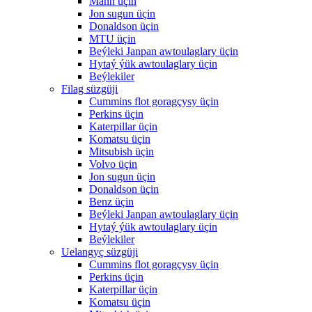
Mann üçin
Jon sugun üçin
Donaldson üçin
MTU üçin
Beýleki Janpan awtoulaglary üçin
Hytaý ýük awtoulaglary üçin
Beýlekiler
Filag süzgüji
Cummins flot goragçysy üçin
Perkins üçin
Katerpillar üçin
Komatsu üçin
Mitsubish üçin
Volvo üçin
Jon sugun üçin
Donaldson üçin
Benz üçin
Beýleki Janpan awtoulaglary üçin
Hytaý ýük awtoulaglary üçin
Beýlekiler
Uelangyç süzgüji
Cummins flot goragçysy üçin
Perkins üçin
Katerpillar üçin
Komatsu üçin