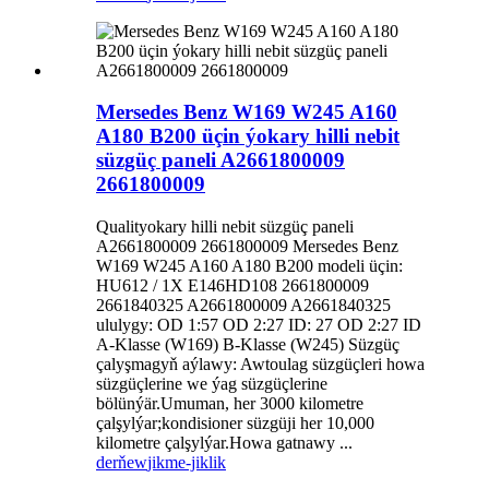
Mersedes Benz W169 W245 A160
A180 B200 üçin ýokary hilli nebit
süzgüç paneli A2661800009
2661800009
Qualityokary hilli nebit süzgüç paneli
A2661800009 2661800009 Mersedes Benz
W169 W245 A160 A180 B200 modeli üçin:
HU612 / 1X E146HD108 2661800009
2661840325 A2661800009 A2661840325
ululygy: OD 1:57 OD 2:27 ID: 27 OD 2:27 ID
A-Klasse (W169) B-Klasse (W245) Süzgüç
çalyşmagyň aýlawy: Awtoulag süzgüçleri howa
süzgüçlerine we ýag süzgüçlerine
bölünýär.Umuman, her 3000 kilometre
çalşylýar;kondisioner süzgüji her 10,000
kilometre çalşylýar.Howa gatnawy ...
derňew
jikme-jiklik