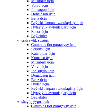
Mitsubish üçin
Volvo üçin
Jon sugun üçin
Donaldson üçin
Benz üçin
Beýleki Janpan awtoulaglary üçin
Hytaý ýük awtoulaglary üçin
Racor üçin
Beýlekiler
Gidrawlik süzgüç
Cummins flot goragçysy üçin
Perkins üçin
Katerpillar üçin
Komatsu üçin
Mitsubish üçin
Volvo üçin
Jon sugun üçin
Donaldson üçin
Benz üçin
Hydac üçin
Beýleki Janpan awtoulaglary üçin
Hytaý ýük awtoulaglary üçin
Beýlekiler
süzgüç ýygnamak
Cummins flot goragçysy üçin