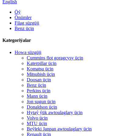
English
Öý
Önümler
Filag süzgüji
Benz üçin
Kategoriýalar
Howa süzgüji
Cummins flot goragçysy üçin
Katerpillar üçin
Komatsu üçin
Mitsubish üçin
Doosan üçin
Benz üçin
Perkins üçin
Mann üçin
Jon sugun üçin
Donaldson üçin
Hytaý ýük awtoulaglary üçin
Volvo üçin
MTU üçin
Beýleki Janpan awtoulaglary üçin
Renault üçin