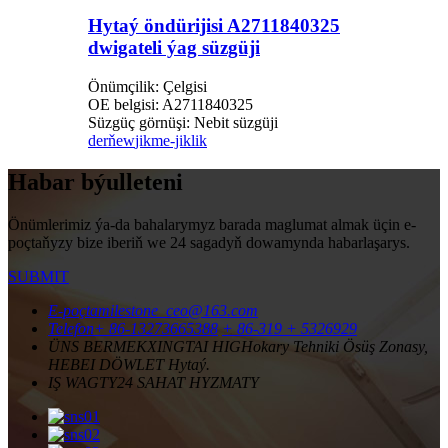
Hytaý öndürijisi A2711840325
dwigateli ýag süzgüji
Önümçilik: Çelgisi
OE belgisi: A2711840325
Süzgüç görnüşi: Nebit süzgüji
derňew
jikme-jiklik
Habar býulleteni
Önümlerimiz ýa-da bahalarymyz barada maglumat almak üçin e-
poçtaňyzy bize iberiň we 24 sagadyň dowamynda habarlaşarys.
SUBMIT
E-poçta
milestone_ceo@163.com
Telefon
+ 86-13273665388
+ 86-319 + 5326929
ÜNS BERMEK
XINGTAI HIGHokary Tehniki Ösüş Zonasy,
HEBEI DÖWLET Hytaý.
IŞ WAGTY
24 SAHAT HYZMATY