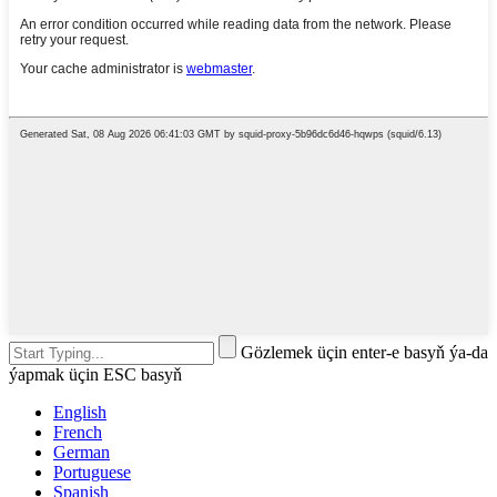
Gözlemek üçin enter-e basyň ýa-da
ýapmak üçin ESC basyň
English
French
German
Portuguese
Spanish