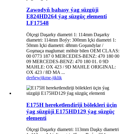
Zawodyň bahasy ýag süzgüji
E824HD264 ýag süzgüç elementi
LF17548
Ölçegi Daşarky diametri 1: 114mm Daşarky
diametri: 114mm Boýy: 300mm Içki diametri 1:
50mm Içki diametri: 48mm Goşundylar /
Goşmaça maglumat: möhür bilen OEM CLAAS:
00 0773 187 0 MERCEDES-BENZ: 470 180 00
09 MERCEDES-BENZ: 470 180 01. 0 9D
MAHLE: OX 423 / 9D MAHLE ORIGINAL:
OX 423 / 8D MA ...
derňew
jikme-jiklik
E175H hereketlendiriji bölekleri üçin
ýag süzgüji E175HD129 ýag süzgüç
elementi
Ölçegi Daşarky diametri: 113mm Daşky diametri