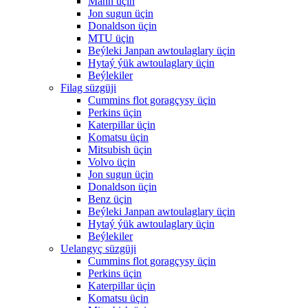
Mann üçin
Jon sugun üçin
Donaldson üçin
MTU üçin
Beýleki Janpan awtoulaglary üçin
Hytaý ýük awtoulaglary üçin
Beýlekiler
Filag süzgüji
Cummins flot goragçysy üçin
Perkins üçin
Katerpillar üçin
Komatsu üçin
Mitsubish üçin
Volvo üçin
Jon sugun üçin
Donaldson üçin
Benz üçin
Beýleki Janpan awtoulaglary üçin
Hytaý ýük awtoulaglary üçin
Beýlekiler
Uelangyç süzgüji
Cummins flot goragçysy üçin
Perkins üçin
Katerpillar üçin
Komatsu üçin