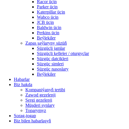
Racor üçin
Parker üçin
Katerpillar üçin
Wabco üçin
JCB üçin
Baldwin üçin
Perkins üçin
Beýlekiler
Zapas şaýlaryny süzüň
Süzgüçli jamlar
Süzgüçli kelleler / oturgyçlar
Süzgüç datçikleri
Süzgüç simleri
Süzgüç nasoslary
Beýlekiler
Habarlar
Biz hakda
Kompaniýanyň tertibi
Zawod gezelenji
Sergi gezelenji
Müşderi synlary
Toparymyz
Sorag-jogap
Biz bilen habarlaşyň