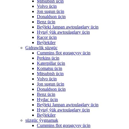
Mitsubish üçin
Volvo üçin
Jon sugun üçin
Donaldson üçin
Benz üçin
Beýleki Janpan awtoulaglary üçin
Hytaý ýük awtoulaglary üçin
Racor üçin
Beýlekiler
Gidrawlik süzgüç
Cummins flot goragçysy üçin
Perkins üçin
Katerpillar üçin
Komatsu üçin
Mitsubish üçin
Volvo üçin
Jon sugun üçin
Donaldson üçin
Benz üçin
Hydac üçin
Beýleki Janpan awtoulaglary üçin
Hytaý ýük awtoulaglary üçin
Beýlekiler
süzgüç ýygnamak
Cummins flot goragçysy üçin