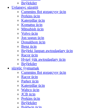
Beýlekiler
Uelangyç süzgüji
Cummins flot goragçysy üçin
Perkins üçin
Katerpillar üçin
Komatsu üçin
Mitsubish üçin
Volvo üçin
Jon sugun üçin
Donaldson üçin
Benz üçin
Beýleki Janpan awtoulaglary üçin
Racor üçin
Hytaý ýük awtoulaglary üçin
Beýlekiler
süzgüç ýygnamak
Cummins flot goragçysy üçin
Racor üçin
Parker üçin
Katerpillar üçin
Wabco üçin
JCB üçin
Perkins üçin
Beýlekiler
Baldwin üçin