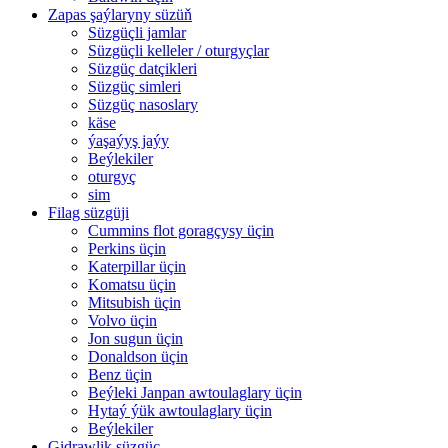
Zapas şaýlaryny süzüň
Süzgüçli jamlar
Süzgüçli kelleler / oturgyçlar
Süzgüç datçikleri
Süzgüç simleri
Süzgüç nasoslary
käse
ýaşaýyş jaýy
Beýlekiler
oturgyç
sim
Filag süzgüji
Cummins flot goragçysy üçin
Perkins üçin
Katerpillar üçin
Komatsu üçin
Mitsubish üçin
Volvo üçin
Jon sugun üçin
Donaldson üçin
Benz üçin
Beýleki Janpan awtoulaglary üçin
Hytaý ýük awtoulaglary üçin
Beýlekiler
Gidrawlik süzgüç