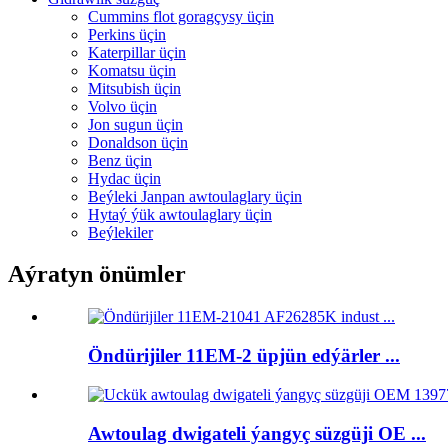
Cummins flot goragçysy üçin
Perkins üçin
Katerpillar üçin
Komatsu üçin
Mitsubish üçin
Volvo üçin
Jon sugun üçin
Donaldson üçin
Benz üçin
Hydac üçin
Beýleki Janpan awtoulaglary üçin
Hytaý ýük awtoulaglary üçin
Beýlekiler
Aýratyn önümler
Öndürijiler 11EM-2 üpjün edýärler ...
Awtoulag dwigateli ýangyç süzgüji OE ...