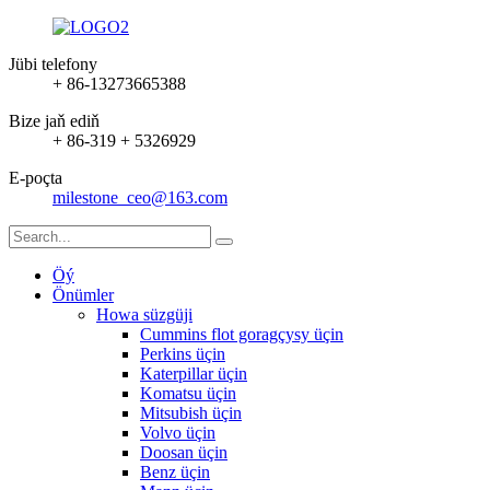
Jübi telefony
+ 86-13273665388
Bize jaň ediň
+ 86-319 + 5326929
E-poçta
milestone_ceo@163.com
Öý
Önümler
Howa süzgüji
Cummins flot goragçysy üçin
Perkins üçin
Katerpillar üçin
Komatsu üçin
Mitsubish üçin
Volvo üçin
Doosan üçin
Benz üçin