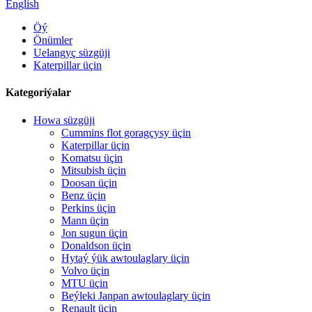
English
Öý
Önümler
Uelangyç süzgüji
Katerpillar üçin
Kategoriýalar
Howa süzgüji
Cummins flot goragçysy üçin
Katerpillar üçin
Komatsu üçin
Mitsubish üçin
Doosan üçin
Benz üçin
Perkins üçin
Mann üçin
Jon sugun üçin
Donaldson üçin
Hytaý ýük awtoulaglary üçin
Volvo üçin
MTU üçin
Beýleki Janpan awtoulaglary üçin
Renault üçin