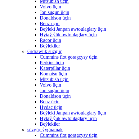
Mitsubish üçin
Volvo üçin
Jon sugun üçin
Donaldson üçin
Benz üçin
Beýleki Janpan awtoulaglary üçin
Hytaý ýük awtoulaglary üçin
Racor üçin
Beýlekiler
Gidrawlik süzgüç
Cummins flot goragçysy üçin
Perkins üçin
Katerpillar üçin
Komatsu üçin
Mitsubish üçin
Volvo üçin
Jon sugun üçin
Donaldson üçin
Benz üçin
Hydac üçin
Beýleki Janpan awtoulaglary üçin
Hytaý ýük awtoulaglary üçin
Beýlekiler
süzgüç ýygnamak
Cummins flot goragçysy üçin