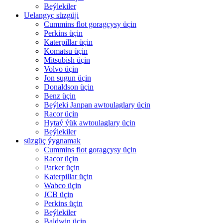
Beýlekiler
Uelangyç süzgüji
Cummins flot goragçysy üçin
Perkins üçin
Katerpillar üçin
Komatsu üçin
Mitsubish üçin
Volvo üçin
Jon sugun üçin
Donaldson üçin
Benz üçin
Beýleki Janpan awtoulaglary üçin
Racor üçin
Hytaý ýük awtoulaglary üçin
Beýlekiler
süzgüç ýygnamak
Cummins flot goragçysy üçin
Racor üçin
Parker üçin
Katerpillar üçin
Wabco üçin
JCB üçin
Perkins üçin
Beýlekiler
Baldwin üçin