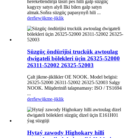
hereketlendirijä täsiri pes hilli galp süzgüç
kagyzy satyn alyň Ilki bilen galp satyn
almak.Soňra süzgüç papasynyň hili ...
derňew
jikme-jiklik
Süzgüç öndürijisi truckük awtoulag
dwigateli bölekleri üçin 26325-52000
26311-52002 26325-52003
Çalt jikme-jiklikler OE NOOK. Model belgisi:
26325-52000 26311-52002 26325-52003 Salgy
NOOK. Müşderiniň talapnamasy: ISO / TS1694
...
derňew
jikme-jiklik
Hytaý zawody Highokary hilli