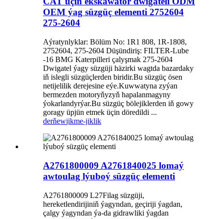
CAT üçin ekskawator dwigateli ODM
OEM ýag süzgüç elementi 2752604
275-2604
Aýratynlyklar: Bölüm No: 1R1 808, 1R-1808,
2752604, 275-2604 Düşündiriş: FILTER-Lube
-16 BMG Katerpilleri çalyşmak 275-2604
Dwigatel ýagy süzgüji häzirki wagtda bazardaky
iň islegli süzgüçlerden biridir.Bu süzgüç ösen
netijelilik derejesine eýe.Kuwwatyna zyýan
bermezden motoryňyzyň hapalanmagyny
ýokarlandyrýar.Bu süzgüç bölejiklerden iň gowy
goragy üpjün etmek üçin döredildi ...
derňew
jikme-jiklik
A2761800009 A2761840025 lomaý
awtoulag lýuboý süzgüç elementi
A2761800009 L27Filag süzgüji,
hereketlendirijiniň ýagyndan, geçiriji ýagdan,
çalgy ýagyndan ýa-da gidrawliki ýagdan