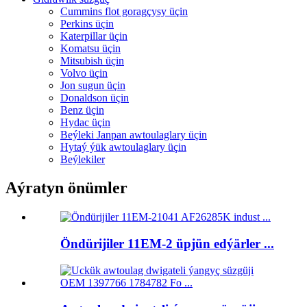
Cummins flot goragçysy üçin
Perkins üçin
Katerpillar üçin
Komatsu üçin
Mitsubish üçin
Volvo üçin
Jon sugun üçin
Donaldson üçin
Benz üçin
Hydac üçin
Beýleki Janpan awtoulaglary üçin
Hytaý ýük awtoulaglary üçin
Beýlekiler
Aýratyn önümler
Öndürijiler 11EM-2 üpjün edýärler ...