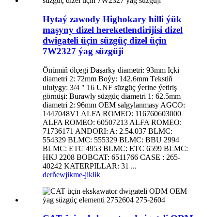
Hytaý zawody Highokary hilli ýük
maşyny dizel hereketlendirijisi dizel
dwigateli üçin süzgüç dizel üçin
7W2327 ýag süzgüji
Önümiň ölçegi Daşarky diametri: 93mm Içki
diametri 2: 72mm Boýy: 142,6mm Tekstiň
ululygy: 3/4 ″ 16 UNF süzgüç ýerine ýetiriş
görnüşi: Burawly süzgüç diametri 1: 62.5mm
diametri 2: 96mm OEM salgylanmasy AGCO:
1447048V1 ALFA ROMEO: 116760603000
ALFA ROMEO: 60507213 ALFA ROMEO:
71736171 ANDORI: A: 2.54.037 BLMC:
554329 BLMC: 555329 BLMC: BBU 2994
BLMC: ETC 4953 BLMC: ETC 6599 BLMC:
HKJ 2208 BOBCAT: 6511766 CASE : 265-
40242 KATERPILLAR: 31 ...
derňew
jikme-jiklik