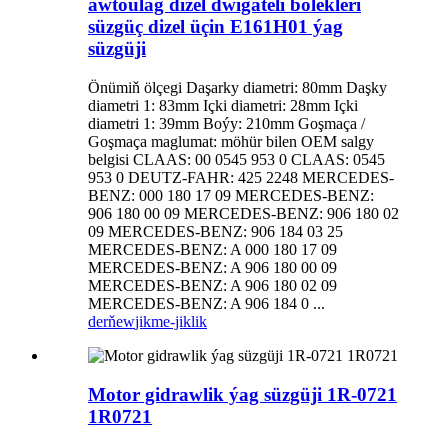
awtoulag dizel dwigateli bölekleri
süzgüç dizel üçin E161H01 ýag
süzgüji
Önümiň ölçegi Daşarky diametri: 80mm Daşky
diametri 1: 83mm Içki diametri: 28mm Içki
diametri 1: 39mm Boýy: 210mm Goşmaça /
Goşmaça maglumat: möhür bilen OEM salgy
belgisi CLAAS: 00 0545 953 0 CLAAS: 0545
953 0 DEUTZ-FAHR: 425 2248 MERCEDES-
BENZ: 000 180 17 09 MERCEDES-BENZ:
906 180 00 09 MERCEDES-BENZ: 906 180 02
09 MERCEDES-BENZ: 906 184 03 25
MERCEDES-BENZ: A 000 180 17 09
MERCEDES-BENZ: A 906 180 00 09
MERCEDES-BENZ: A 906 180 02 09
MERCEDES-BENZ: A 906 184 0 ...
derňew
jikme-jiklik
Motor gidrawlik ýag süzgüji 1R-0721
1R0721