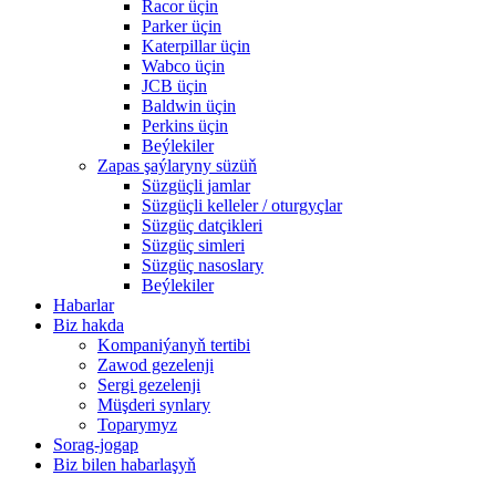
Racor üçin
Parker üçin
Katerpillar üçin
Wabco üçin
JCB üçin
Baldwin üçin
Perkins üçin
Beýlekiler
Zapas şaýlaryny süzüň
Süzgüçli jamlar
Süzgüçli kelleler / oturgyçlar
Süzgüç datçikleri
Süzgüç simleri
Süzgüç nasoslary
Beýlekiler
Habarlar
Biz hakda
Kompaniýanyň tertibi
Zawod gezelenji
Sergi gezelenji
Müşderi synlary
Toparymyz
Sorag-jogap
Biz bilen habarlaşyň