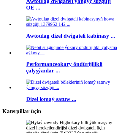
Awtoulag dwigateli ýangyç süzgüji
OE ...
Awtoulag dizel dwigateli kabinasy ...
Performanceokary öndürijilikli
çalyşýanlar ...
Dizel lomaý satuw ...
Katerpillar üçin