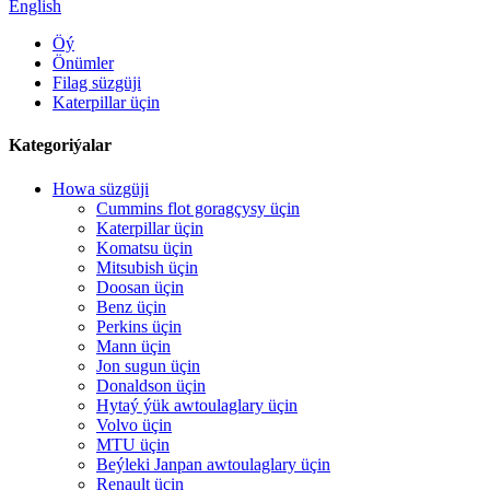
English
Öý
Önümler
Filag süzgüji
Katerpillar üçin
Kategoriýalar
Howa süzgüji
Cummins flot goragçysy üçin
Katerpillar üçin
Komatsu üçin
Mitsubish üçin
Doosan üçin
Benz üçin
Perkins üçin
Mann üçin
Jon sugun üçin
Donaldson üçin
Hytaý ýük awtoulaglary üçin
Volvo üçin
MTU üçin
Beýleki Janpan awtoulaglary üçin
Renault üçin