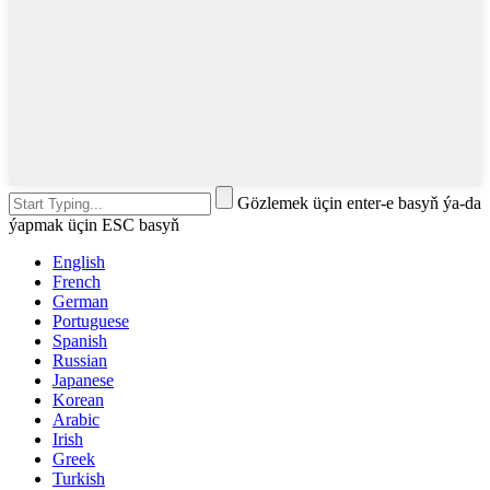
Gözlemek üçin enter-e basyň ýa-da
ýapmak üçin ESC basyň
English
French
German
Portuguese
Spanish
Russian
Japanese
Korean
Arabic
Irish
Greek
Turkish