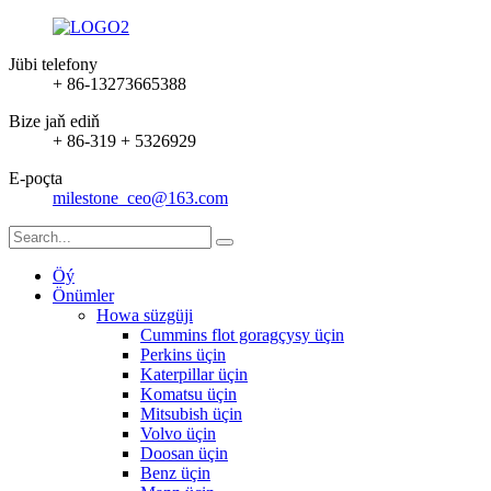
Jübi telefony
+ 86-13273665388
Bize jaň ediň
+ 86-319 + 5326929
E-poçta
milestone_ceo@163.com
Öý
Önümler
Howa süzgüji
Cummins flot goragçysy üçin
Perkins üçin
Katerpillar üçin
Komatsu üçin
Mitsubish üçin
Volvo üçin
Doosan üçin
Benz üçin