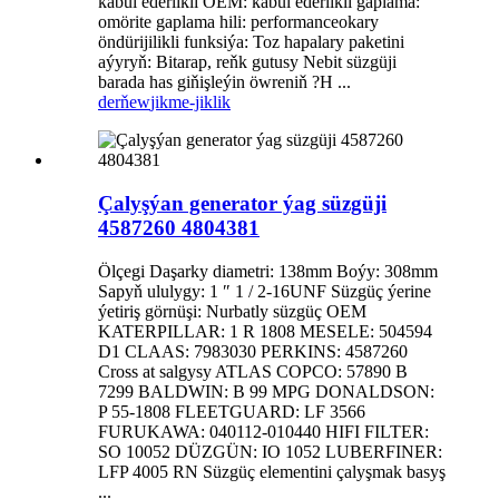
kabul ederlikli OEM: kabul ederlikli gaplama:
omörite gaplama hili: performanceokary
öndürijilikli funksiýa: Toz hapalary paketini
aýyryň: Bitarap, reňk gutusy Nebit süzgüji
barada has giňişleýin öwreniň ?H ...
derňew
jikme-jiklik
Çalyşýan generator ýag süzgüji
4587260 4804381
Ölçegi Daşarky diametri: 138mm Boýy: 308mm
Sapyň ululygy: 1 ″ 1 / 2-16UNF Süzgüç ýerine
ýetiriş görnüşi: Nurbatly süzgüç OEM
KATERPILLAR: 1 R 1808 MESELE: 504594
D1 CLAAS: 7983030 PERKINS: 4587260
Cross at salgysy ATLAS COPCO: 57890 B
7299 BALDWIN: B 99 MPG DONALDSON:
P 55-1808 FLEETGUARD: LF 3566
FURUKAWA: 040112-010440 HIFI FILTER:
SO 10052 DÜZGÜN: IO 1052 LUBERFINER:
LFP 4005 RN Süzgüç elementini çalyşmak basyş
...