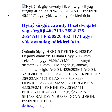
Hytaý süzgüç zawody Dizel dwigateli
ýag süzgüji 4627133 269-8325
2654A111 P550920 462-1171 agyr
ýük awtoulag bölekleri üçin
Önümiň ölçegi HENGST FILTER: H384W
Daşarky diametri: 94.0mm Boýy: 208.0mm
Tekstiň ululygy: M24x1.5 Möhür halkanyň
diametri: 70.5mm OEM haç salgylanmasy
alternatiw belgisi AGCO: 4226293M1 AGCO:
521058D1 AGCO: 529433D1 KATERPILLAR:
269-83AR 1171 KLAS: 00 0798 822 0
DÖWRÜ: 7988220 MASSEY FERGUSON:
4226293M1 PERKINLER: 2654A111
PERKINLER: 4627133 Salgy ýok ASAS:
SP1483 BALDWIN: B7378 DONALDSON:
P550920 FIL FILG
derňew
jikme-jiklik