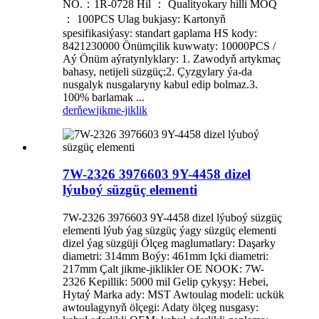
NO.：1R-0728 Hil ： Qualityokary hilli MOQ
： 100PCS Ulag bukjasy: Kartonyň
spesifikasiýasy: standart gaplama HS kody:
8421230000 Önümçilik kuwwaty: 10000PCS /
Aý Önüm aýratynlyklary: 1. Zawodyň artykmaç
bahasy, netijeli süzgüç;2. Çyzgylary ýa-da
nusgalyk nusgalaryny kabul edip bolmaz.3.
100% barlamak ...
derňew
jikme-jiklik
7W-2326 3976603 9Y-4458 dizel
lýuboý süzgüç elementi
7W-2326 3976603 9Y-4458 dizel lýuboý süzgüç
elementi lýub ýag süzgüç ýagy süzgüç elementi
dizel ýag süzgüji Ölçeg maglumatlary: Daşarky
diametri: 314mm Boýy: 461mm Içki diametri:
217mm Çalt jikme-jiklikler OE NOOK: 7W-
2326 Kepillik: 5000 mil Gelip çykyşy: Hebei,
Hytaý Marka ady: MST Awtoulag modeli: uckük
awtoulagynyň ölçegi: Adaty ölçeg nusgasy: