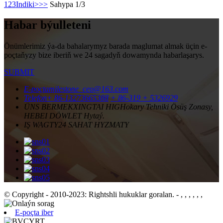
1
2
3
Indiki>
>>
Sahypa 1/3
Habar býulleteni
Önümlerimiz ýa-da bahalarymyz barada maglumat almak üçin e-
poçtaňyzy bize iberiň we 24 sagadyň dowamynda habarlaşarys.
SUBMIT
E-poçta
milestone_ceo@163.com
Telefon
+ 86-13273665388
+ 86-319 + 5326929
ÜNS BERMEK
XINGTAI HIGHokary Tehniki Ösüş Zonasy,
HEBEI DÖWLET Hytaý.
IŞ WAGTY
24 SAHAT HYZMATY
© Copyright - 2010-2023: Rightshli hukuklar goralan.
- , , , , , ,
E-poçta iber