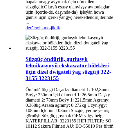
hapalanmagy aýyrmak üçin döredilen
süzgüçdir.Olaryň esasy ulanylyşy awtoulaglar
üçin (içerde-de, daşynda-da), işleýän howa
gämisi üçin içerki ýangyç hereketlendirijilerinde
...
derňew
jikme-jiklik
Süzgüç öndüriji, gurluşyk
tehnikasynyň ekskawator bölekleri
üçin dizel dwigateli ýag süzgüji 322-
3155 3223155
Önümiň ölçegi Daşarky diametri 1: 102,8mm
Boýy: 230mm Içki diametri 1: 26.5mm Daşky
diametri 2: 78mm Boýy 1: 221.5mm Agramy:
0.368kg Arassa agramy: 0.272kg Uzynlygy:
108mm Içki ini: 108mm Süzgüç ýerine ýetiriş
görnüşi: Süzgüç goýmak OEM salgy belgisi
KATERPILLAR: 3223155 HIFI FILTER: SO
10112 Sakura Filtrleri AU: EO-55010 Pes filtriň