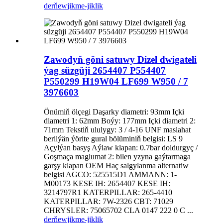
derňew
jikme-jiklik
Zawodyň göni satuwy Dizel dwigateli
ýag süzgüji 2654407 P554407
P550299 H19W04 LF699 W950 / 7
3976603
Önümiň ölçegi Daşarky diametri: 93mm Içki
diametri 1: 62mm Boýy: 177mm Içki diametri 2:
71mm Tekstiň ululygy: 3 / 4-16 UNF maslahat
berilýän ýörite gural bölüminiň belgisi: LS 9
Açylýan basyş Aýlaw klapan: 0.7bar doldurgyç /
Goşmaça maglumat 2: bilen yzyna gaýtarmaga
garşy klapan OEM Haç salgylanma alternatiw
belgisi AGCO: 525515D1 AMMANN: 1-
M00173 KESE IH: 2654407 KESE IH:
3214797R1 KATERPILLAR: 265-4410
KATERPILLAR: 7W-2326 CBT: 71029
CHRYSLER: 75065702 CLA 0147 222 0 C ...
derňew
jikme-jiklik