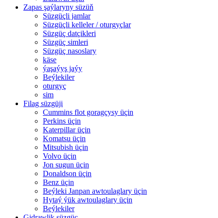
Zapas şaýlaryny süzüň
Süzgüçli jamlar
Süzgüçli kelleler / oturgyçlar
Süzgüç datçikleri
Süzgüç simleri
Süzgüç nasoslary
käse
ýaşaýyş jaýy
Beýlekiler
oturgyç
sim
Filag süzgüji
Cummins flot goragçysy üçin
Perkins üçin
Katerpillar üçin
Komatsu üçin
Mitsubish üçin
Volvo üçin
Jon sugun üçin
Donaldson üçin
Benz üçin
Beýleki Janpan awtoulaglary üçin
Hytaý ýük awtoulaglary üçin
Beýlekiler
Gidrawlik süzgüç