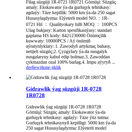
Filag süzgüji 1R-0721 1R0721 Görnüşi: Süzgüç
amaly: Ekskawator ýa-da gurluşyk tehnikasy:
agdaýy: Täze kepillik: 5000 km ýa-da 250 sagat
Hususylaşdyrma: Elýeterli model NO.：1R-
0721 Hil ： Qualityokary hilli MOQ ： 100PCS
Ulag bukjasy: Karton spesifikasiýasy: standart
gaplama HS kody: 8421230000 Önümçilik
kuwwaty: 10000PCS / Aý önümiň
aýratynlyklary: 1. Zawodyň artykmaç bahasy,
netijeli süzgüç;2. Çyzgylary ýa-da nusgalyk
nusgalaryny kabul edip bolmaz.3. Zawoddan
çykmazdan ozal 100% barlag.4. Impu aýyryň ...
derňew
jikme-jiklik
Gidrawlik ýag süzgüji 1R-0728
1R0728
Gidrawlik ýag süzgüji 1R-0728 1R0728
Görnüşi: Süzgüç amaly: Ekskawator ýa-da
gurluşyk tehnikasy: agdaýy: Täze ýüz tutma:
Gurluşyk tehnikasynyň kepilligi: 5000 km ýa-da
250 sagat Hususylaşdyrma: Elýeterli model