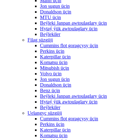
Mann üçin
Jon sugun üçin
Donaldson üçin
MTU üçin
Beýleki Janpan awtoulaglary üçin
Hytaý ýük awtoulaglary üçin
Beýlekiler
Filag süzgüji
Cummins flot goragçysy üçin
Perkins üçin
Katerpillar üçin
Komatsu üçin
Mitsubish üçin
Volvo üçin
Jon sugun üçin
Donaldson üçin
Benz üçin
Beýleki Janpan awtoulaglary üçin
Hytaý ýük awtoulaglary üçin
Beýlekiler
Uelangyç süzgüji
Cummins flot goragçysy üçin
Perkins üçin
Katerpillar üçin
Komatsu üçin