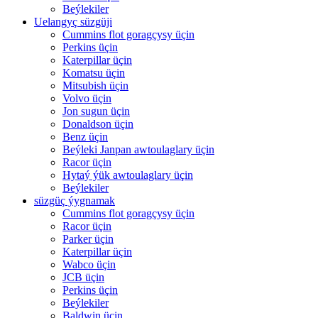
Beýlekiler
Uelangyç süzgüji
Cummins flot goragçysy üçin
Perkins üçin
Katerpillar üçin
Komatsu üçin
Mitsubish üçin
Volvo üçin
Jon sugun üçin
Donaldson üçin
Benz üçin
Beýleki Janpan awtoulaglary üçin
Racor üçin
Hytaý ýük awtoulaglary üçin
Beýlekiler
süzgüç ýygnamak
Cummins flot goragçysy üçin
Racor üçin
Parker üçin
Katerpillar üçin
Wabco üçin
JCB üçin
Perkins üçin
Beýlekiler
Baldwin üçin