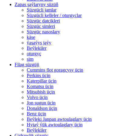
Zapas şaýlaryny süzüň
Süzgüçli jamlar
Süzgüçli kelleler / oturgyçlar
Süzgüç datçikleri
Süzgüç simleri
Süzgüç nasoslary
käse
ýaşaýyş jaýy
Beýlekiler
oturgyç
sim
Filag süzgüji
Cummins flot goragçysy üçin
Perkins üçin
Katerpillar üçin
Komatsu üçin
Mitsubish üçin
Volvo üçin
Jon sugun üçin
Donaldson üçin
Benz üçin
Beýleki Janpan awtoulaglary üçin
Hytaý ýük awtoulaglary üçin
Beýlekiler
Gidrawlik süzgüç