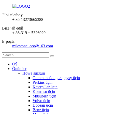
Jübi telefony
+ 86-13273665388
Bize jaň ediň
+ 86-319 + 5326929
E-poçta
milestone_ceo@163.com
Öý
Önümler
Howa süzgüji
Cummins flot goragçysy üçin
Perkins üçin
Katerpillar üçin
Komatsu üçin
Mitsubish üçin
Volvo üçin
Doosan üçin
Benz üçin