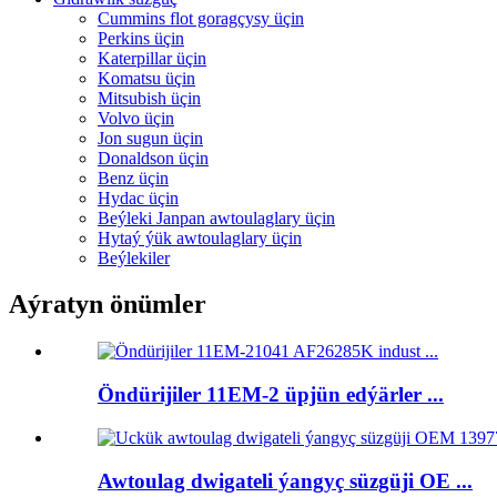
Cummins flot goragçysy üçin
Perkins üçin
Katerpillar üçin
Komatsu üçin
Mitsubish üçin
Volvo üçin
Jon sugun üçin
Donaldson üçin
Benz üçin
Hydac üçin
Beýleki Janpan awtoulaglary üçin
Hytaý ýük awtoulaglary üçin
Beýlekiler
Aýratyn önümler
Öndürijiler 11EM-2 üpjün edýärler ...
Awtoulag dwigateli ýangyç süzgüji OE ...