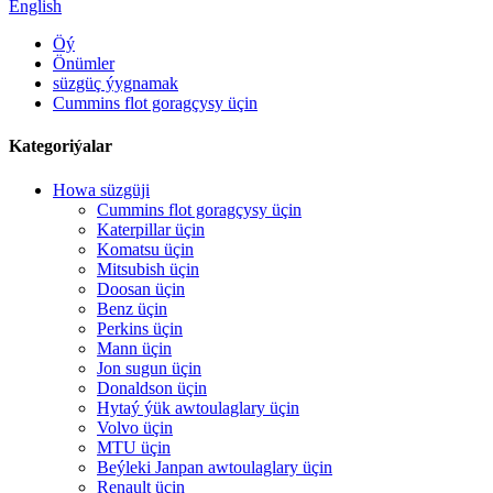
English
Öý
Önümler
süzgüç ýygnamak
Cummins flot goragçysy üçin
Kategoriýalar
Howa süzgüji
Cummins flot goragçysy üçin
Katerpillar üçin
Komatsu üçin
Mitsubish üçin
Doosan üçin
Benz üçin
Perkins üçin
Mann üçin
Jon sugun üçin
Donaldson üçin
Hytaý ýük awtoulaglary üçin
Volvo üçin
MTU üçin
Beýleki Janpan awtoulaglary üçin
Renault üçin