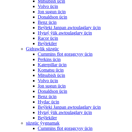
Mitsubish üçin
Volvo üçin
Jon sugun üçin
Donaldson üçin
Benz üçin
Beýleki Janpan awtoulaglary üçin
Hytaý ýük awtoulaglary üçin
Racor üçin
Beýlekiler
Gidrawlik süzgüç
Cummins flot goragçysy üçin
Perkins üçin
Katerpillar üçin
Komatsu üçin
Mitsubish üçin
Volvo üçin
Jon sugun üçin
Donaldson üçin
Benz üçin
Hydac üçin
Beýleki Janpan awtoulaglary üçin
Hytaý ýük awtoulaglary üçin
Beýlekiler
süzgüç ýygnamak
Cummins flot goragçysy üçin