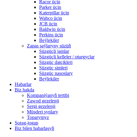
Racor üçin
Parker üçin
Katerpillar üçin
Wabco üçin
JCB üçin
Baldwin üçin
Perkins üçin
Beýlekiler
Zapas şaýlaryny süzüň
Süzgüçli jamlar
Süzgüçli kelleler / oturgyçlar
Süzgüç datçikleri
Süzgüç simleri
Süzgüç nasoslary
Beýlekiler
Habarlar
Biz hakda
Kompaniýanyň tertibi
Zawod gezelenji
Sergi gezelenji
Müşderi synlary
Toparymyz
Sorag-jogap
Biz bilen habarlaşyň