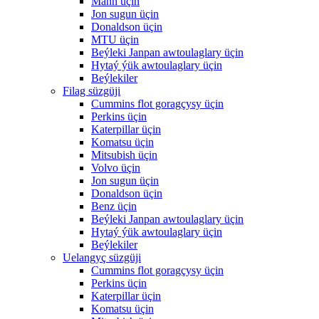
Mann üçin
Jon sugun üçin
Donaldson üçin
MTU üçin
Beýleki Janpan awtoulaglary üçin
Hytaý ýük awtoulaglary üçin
Beýlekiler
Filag süzgüji
Cummins flot goragçysy üçin
Perkins üçin
Katerpillar üçin
Komatsu üçin
Mitsubish üçin
Volvo üçin
Jon sugun üçin
Donaldson üçin
Benz üçin
Beýleki Janpan awtoulaglary üçin
Hytaý ýük awtoulaglary üçin
Beýlekiler
Uelangyç süzgüji
Cummins flot goragçysy üçin
Perkins üçin
Katerpillar üçin
Komatsu üçin