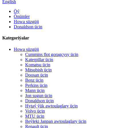
English
Öý
Önümler
Howa süzgüji
Donaldson üçin
Kategoriýalar
Howa süzgüji
Cummins flot goragçysy üçin
Katerpillar üçin
Komatsu üçin
Mitsubish üçin
Doosan üçin
Benz üçin
Perkins üçin
Mann üçin
Jon sugun üçin
Donaldson üçin
Hytaý ýük awtoulaglary üçin
Volvo üçin
MTU üçin
Beýleki Janpan awtoulaglary üçin
Renault üçin