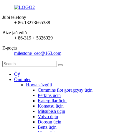
Jübi telefony
+ 86-13273665388
Bize jaň ediň
+ 86-319 + 5326929
E-poçta
milestone_ceo@163.com
Öý
Önümler
Howa süzgüji
Cummins flot goragçysy üçin
Perkins üçin
Katerpillar üçin
Komatsu üçin
Mitsubish üçin
Volvo üçin
Doosan üçin
Benz üçin