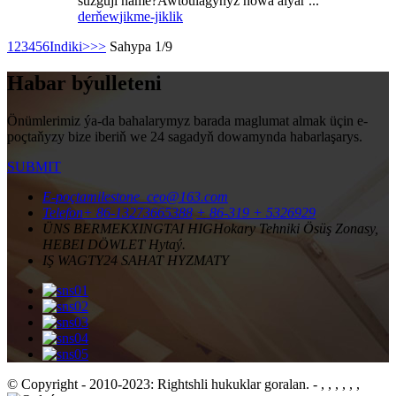
süzgüji näme?Awtoulagyňyz howa alýar ...
derňew
jikme-jiklik
1
2
3
4
5
6
Indiki>
>>
Sahypa 1/9
Habar býulleteni
Önümlerimiz ýa-da bahalarymyz barada maglumat almak üçin e-
poçtaňyzy bize iberiň we 24 sagadyň dowamynda habarlaşarys.
SUBMIT
E-poçta
milestone_ceo@163.com
Telefon
+ 86-13273665388
+ 86-319 + 5326929
ÜNS BERMEK
XINGTAI HIGHokary Tehniki Ösüş Zonasy,
HEBEI DÖWLET Hytaý.
IŞ WAGTY
24 SAHAT HYZMATY
© Copyright - 2010-2023: Rightshli hukuklar goralan.
- , , , , , ,