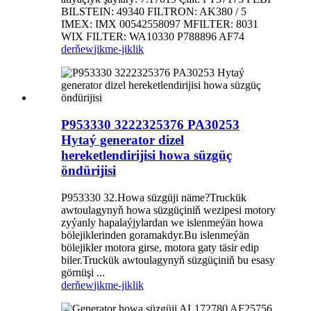
BILSTEIN: 49340 FILTRON: AK380 / 5
IMEX: IMX 00542558097 MFILTER: 8031 ​​
WIX FILTER: WA10330 P788896 AF74
derňew
jikme-jiklik
P953330 3222325376 PA30253
Hytaý generator dizel
hereketlendirijisi howa süzgüç
öndürijisi
P953330 32.Howa süzgüji näme?Truckük
awtoulagynyň howa süzgüçiniň wezipesi motory
zyýanly hapalaýjylardan we islenmeýän howa
bölejiklerinden goramakdyr.Bu islenmeýän
bölejikler motora girse, motora gaty täsir edip
biler.Truckük awtoulagynyň süzgüçiniň bu esasy
görnüşi ...
derňew
jikme-jiklik