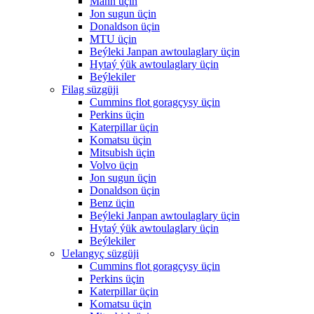
Mann üçin
Jon sugun üçin
Donaldson üçin
MTU üçin
Beýleki Janpan awtoulaglary üçin
Hytaý ýük awtoulaglary üçin
Beýlekiler
Filag süzgüji
Cummins flot goragçysy üçin
Perkins üçin
Katerpillar üçin
Komatsu üçin
Mitsubish üçin
Volvo üçin
Jon sugun üçin
Donaldson üçin
Benz üçin
Beýleki Janpan awtoulaglary üçin
Hytaý ýük awtoulaglary üçin
Beýlekiler
Uelangyç süzgüji
Cummins flot goragçysy üçin
Perkins üçin
Katerpillar üçin
Komatsu üçin