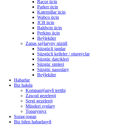
Racor üçin
Parker üçin
Katerpillar üçin
Wabco üçin
JCB üçin
Baldwin üçin
Perkins üçin
Beýlekiler
Zapas şaýlaryny süzüň
Süzgüçli jamlar
Süzgüçli kelleler / oturgyçlar
Süzgüç datçikleri
Süzgüç simleri
Süzgüç nasoslary
Beýlekiler
Habarlar
Biz hakda
Kompaniýanyň tertibi
Zawod gezelenji
Sergi gezelenji
Müşderi synlary
Toparymyz
Sorag-jogap
Biz bilen habarlaşyň