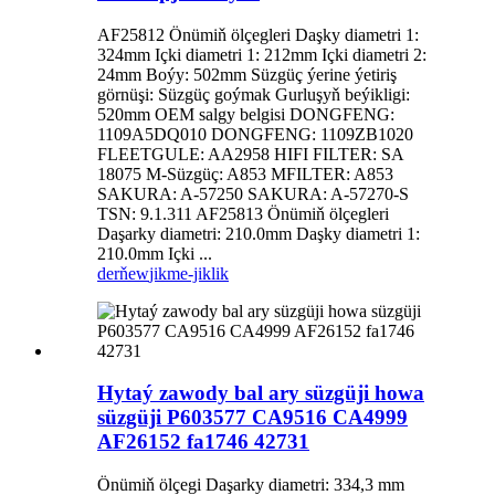
AF25812 Önümiň ölçegleri Daşky diametri 1:
324mm Içki diametri 1: 212mm Içki diametri 2:
24mm Boýy: 502mm Süzgüç ýerine ýetiriş
görnüşi: Süzgüç goýmak Gurluşyň beýikligi:
520mm OEM salgy belgisi DONGFENG:
1109A5DQ010 DONGFENG: 1109ZB1020
FLEETGULE: AA2958 HIFI FILTER: SA
18075 M-Süzgüç: A853 MFILTER: A853
SAKURA: A-57250 SAKURA: A-57270-S
TSN: 9.1.311 AF25813 Önümiň ölçegleri
Daşarky diametri: 210.0mm Daşky diametri 1:
210.0mm Içki ...
derňew
jikme-jiklik
Hytaý zawody bal ary süzgüji howa
süzgüji P603577 CA9516 CA4999
AF26152 fa1746 42731
Önümiň ölçegi Daşarky diametri: 334,3 mm