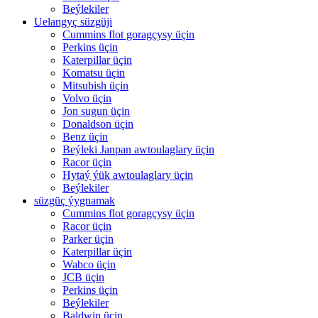
Beýlekiler
Uelangyç süzgüji
Cummins flot goragçysy üçin
Perkins üçin
Katerpillar üçin
Komatsu üçin
Mitsubish üçin
Volvo üçin
Jon sugun üçin
Donaldson üçin
Benz üçin
Beýleki Janpan awtoulaglary üçin
Racor üçin
Hytaý ýük awtoulaglary üçin
Beýlekiler
süzgüç ýygnamak
Cummins flot goragçysy üçin
Racor üçin
Parker üçin
Katerpillar üçin
Wabco üçin
JCB üçin
Perkins üçin
Beýlekiler
Baldwin üçin