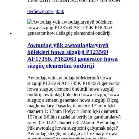
1308462H1 KOMATSU: 600-185-4100 KOM
...
derňew
jikme-jiklik
Awtoulag ýük awtoulaglarynyň
bölekleri howa süzgüji P123569
AF1735K P182063 generator howa
süzgüç elementini öndüriji
Awtoulag ýük awtoulag bölekleriniň howa
süzgüji P123569 AF1735K P182063 generator
howa süzgüç elementi öndüriji howa süzgüji
öndüriji awtoulag bölekleri howa süzgüç howa
süzgüç elementi generator howa süzgüji Ölçeg
maglumatlary Daşarky diametri: 172mm Içki
diametri 1: 17mm Boýy: 418mm Içki diametri:
107mm Bölüm maslahat berilýän garnituralaryň
sany: CF 1122 Diametri 3: 224mm Awtoulag /
ýük awtoulag howa süzgüçini çalyşmak näçe?
Awtoulag süzgüçini çalyşmak hyzmaty Howa