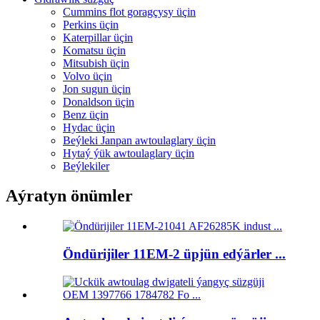
Cummins flot goragçysy üçin
Perkins üçin
Katerpillar üçin
Komatsu üçin
Mitsubish üçin
Volvo üçin
Jon sugun üçin
Donaldson üçin
Benz üçin
Hydac üçin
Beýleki Janpan awtoulaglary üçin
Hytaý ýük awtoulaglary üçin
Beýlekiler
Aýratyn önümler
Öndürijiler 11EM-2 üpjün edýärler ...