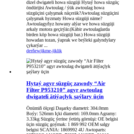
dizel dwigateli howa süzgüji Hytaý howa süzgüç
öndürijisi Awtoulag / ýük awtoulag howa
süzgüçini çalyşmak näçeräk?Awtoulag süzgüçini
çalyşmak hyzmaty Howa süzgüji näme?
Awtoulagyňyz howany alýar we howa süzgüji
arkaly motora geçirýär.(Käbir awtoulaglarda
birden köp howa süzgüji bar.) Howa süzgüji
howadan tozan, ýaprak we beýleki galyndylary
çykarýar ...
derňew
jikme-jiklik
Hytaý agyr süzgüç zawody “Air
Filter P953210” agyr awtoulag
dwigateli ätiýaçlyk şaýlary üçin
Önümiň ölçegi Daşarky diametri: 304.0mm
Boýy: 526mm Içki diametri: 169.0mm Agramy:
3.33kg Süzgüç ýerine ýetiriş görnüşi: OE belgisi
üçin süzgüç goýmak: 1 869 992 OEM salgy
belgisi SCANIA: 1869992 4U Awtoparts: