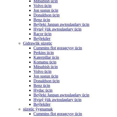
Mitsubish üçin
Volvo üçin
Jon sugun üçin
Donaldson üçin
Benz üçin
Beýleki Janpan awtoulaglary üçin
Hytaý ýük awtoulaglary üçin
Racor üçin
Beýlekiler
Gidrawlik süzgüç
Cummins flot goragçysy üçin
Perkins üçin
Katerpillar üçin
Komatsu üçin
Mitsubish üçin
Volvo üçin
Jon sugun üçin
Donaldson üçin
Benz üçin
Hydac üçin
Beýleki Janpan awtoulaglary üçin
Hytaý ýük awtoulaglary üçin
Beýlekiler
süzgüç ýygnamak
Cummins flot goragçysy üçin