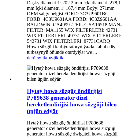
Daşky diametri 1: 202.2 mm Içki diametri: 278,1
mm Içki diametri 1: 167,4 mm Boýy: 271mm
OEM salgy belgisi FORD: 3C3U9601BC
FORD: 4C3U9601AA FORD: 4C3Z9601AA
BALDWIN: CA4999 -TEILE: SA16518 MAN-
FILTER: MA1155 WIX FILTERLERI: 42731
WIX FILTERLERI: 49731 WIX FILTERLERI:
542731 WIX FILTERLERI: 87731CARQ
Howa süzgüji karbýuratoryň ýa-da kabul ediş
turbasynyň öňünde oturdylýar we ...
derňew
jikme-jiklik
Hytaý howa süzgüç öndürijisi
P789638 generator dizel
hereketlendirijisi howa süzgüji bilen
üpjün edýär
Hytaý howa süzgüç öndürijisi P789638
generator dizel hereketlendirijisi howa süzgüji
generator howa süzgüç dwigateli howa süzgüji