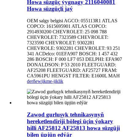
Howa süzgüç ýygnagy 2116040081
Howa süzgüçli jaý
OEM salgy belgisi AGCO: 055113R1 ATLAS
COPCO: 1615695901 ATLAS COPCO:
2914930200 CHEVROLET: 25 098 788
CHEVROLET: 7323589 CHEVROLET:
7323590 CHEVROLET: 9302281
CHEVROLE: 9302281 CHEVROLET: 93 251
341 ACDelco: 01EFA907 BOSCH: 1 457 432
286 BOSCH: F 000 LF7 053 DELPHI: EFA907
DONALDSON: P 53 2010 FLEETGUARD:
AF25208 FLEETGUARD: AF25727 FRAM:
CA5961PU HENGST FILTER: E1600L MAH
derňew
jikme-jiklik
Zawod gurluşyk tehnikasynyň
hereketlendiriji bölegi üçin ýokary
hilli AF25812 AF25813 howa süzgüji
bilen üpjün edýär