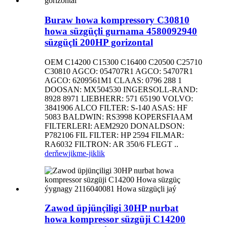
Buraw howa kompressory C30810
howa süzgüçli gurnama 4580092940
süzgüçli 200HP gorizontal
OEM C14200 C15300 C16400 C20500 C25710
C30810 AGCO: 054707R1 AGCO: 54707R1
AGCO: 6209561M1 CLAAS: 0796 288 1
DOOSAN: MX504530 INGERSOLL-RAND:
8928 8971 LIEBHERR: 571 65190 VOLVO:
3841906 ALCO FILTER: S-140 ASAS: HF
5083 BALDWIN: RS3998 KOPERSFIAAM
FILTERLERI: AEM2920 DONALDSON:
P782106 FIL FILTER: HP 2594 FILMAR:
RA6032 FILTRON: AR 350/6 FLEGT ..
derňew
jikme-jiklik
Zawod üpjünçiligi 30HP nurbat
howa kompressor süzgüji C14200