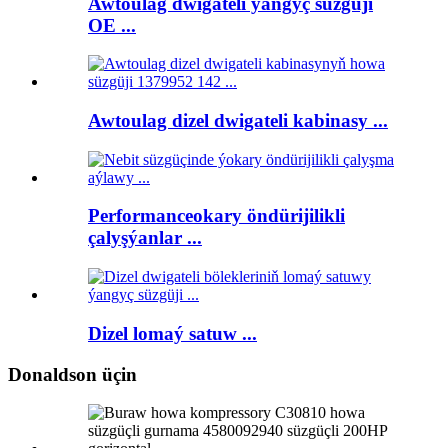
Awtoulag dwigateli ýangyç süzgüji
OE ...
Awtoulag dizel dwigateli kabinasy ...
Performanceokary öndürijilikli
çalyşýanlar ...
Dizel lomaý satuw ...
Donaldson üçin