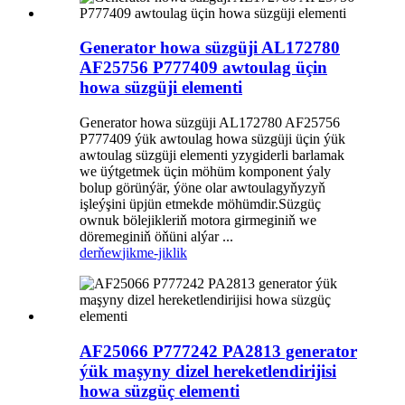
Generator howa süzgüji AL172780
AF25756 P777409 awtoulag üçin
howa süzgüji elementi
Generator howa süzgüji AL172780 AF25756
P777409 ýük awtoulag howa süzgüji üçin ýük
awtoulag süzgüji elementi yzygiderli barlamak
we üýtgetmek üçin möhüm komponent ýaly
bolup görünýär, ýöne olar awtoulagyňyzyň
işleýşini üpjün etmekde möhümdir.Süzgüç
ownuk bölejikleriň motora girmeginiň we
döremeginiň öňüni alýar ...
derňew
jikme-jiklik
AF25066 P777242 PA2813 generator
ýük maşyny dizel hereketlendirijisi
howa süzgüç elementi