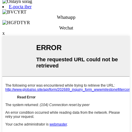
E-poçta iber
Whatsapp
Wechat
x