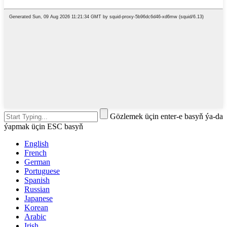
Gözlemek üçin enter-e basyň ýa-da
ýapmak üçin ESC basyň
English
French
German
Portuguese
Spanish
Russian
Japanese
Korean
Arabic
Irish