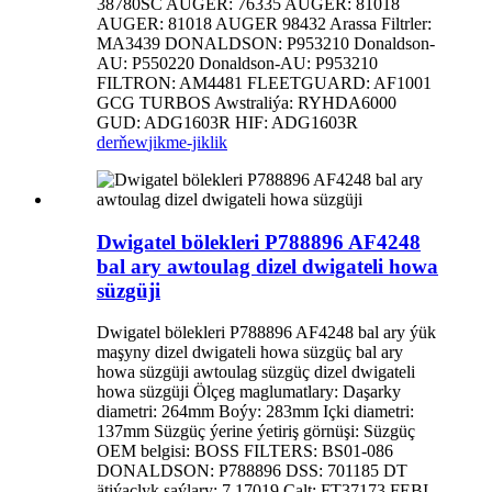
38780SC AUGER: 76335 AUGER: 81018
AUGER: 81018 AUGER 98432 Arassa Filtrler:
MA3439 DONALDSON: P953210 Donaldson-
AU: P550220 Donaldson-AU: P953210
FILTRON: AM4481 FLEETGUARD: AF1001
GCG TURBOS Awstraliýa: RYHDA6000
GUD: ADG1603R HIF: ADG1603R
derňew
jikme-jiklik
Dwigatel bölekleri P788896 AF4248
bal ary awtoulag dizel dwigateli howa
süzgüji
Dwigatel bölekleri P788896 AF4248 bal ary ýük
maşyny dizel dwigateli howa süzgüç bal ary
howa süzgüji awtoulag süzgüç dizel dwigateli
howa süzgüji Ölçeg maglumatlary: Daşarky
diametri: 264mm Boýy: 283mm Içki diametri:
137mm Süzgüç ýerine ýetiriş görnüşi: Süzgüç
OEM belgisi: BOSS FILTERS: BS01-086
DONALDSON: P788896 DSS: 701185 DT
ätiýaçlyk şaýlary: 7.17019 Çalt: FT37173 FEBI