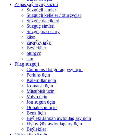
Zapas şaýlaryny süzüň
Süzgüçli jamlar
Süzgüçli kelleler / oturgyçlar
Süzgüç datçikleri
Süzgüç simleri
Süzgüç nasoslary
käse
ýaşaýyş jaýy
Beýlekiler
oturgyç
sim
Filag süzgüji
Cummins flot goragçysy üçin
Perkins üçin
Katerpillar üçin
Komatsu üçin
Mitsubish üçin
Volvo üçin
Jon sugun üçin
Donaldson üçin
Benz üçin
Beýleki Janpan awtoulaglary üçin
Hytaý ýük awtoulaglary üçin
Beýlekiler
Gidrawlik süzgüç