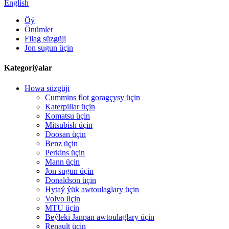
English
Öý
Önümler
Filag süzgüji
Jon sugun üçin
Kategoriýalar
Howa süzgüji
Cummins flot goragçysy üçin
Katerpillar üçin
Komatsu üçin
Mitsubish üçin
Doosan üçin
Benz üçin
Perkins üçin
Mann üçin
Jon sugun üçin
Donaldson üçin
Hytaý ýük awtoulaglary üçin
Volvo üçin
MTU üçin
Beýleki Janpan awtoulaglary üçin
Renault üçin