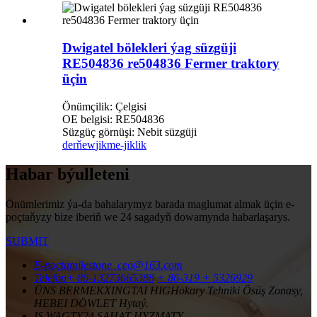
Dwigatel bölekleri ýag süzgüji
RE504836 re504836 Fermer traktory
üçin
Önümçilik: Çelgisi
OE belgisi: RE504836
Süzgüç görnüşi: Nebit süzgüji
derňew
jikme-jiklik
Habar býulleteni
Önümlerimiz ýa-da bahalarymyz barada maglumat almak üçin e-
poçtaňyzy bize iberiň we 24 sagadyň dowamynda habarlaşarys.
SUBMIT
E-poçta
milestone_ceo@163.com
Telefon
+ 86-13273665388
+ 86-319 + 5326929
ÜNS BERMEK
XINGTAI HIGHokary Tehniki Ösüş Zonasy,
HEBEI DÖWLET Hytaý.
IŞ WAGTY
24 SAHAT HYZMATY