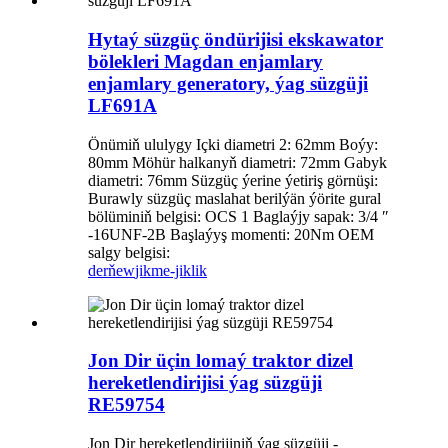
Hytaý süzgüç öndürijisi ekskawator
bölekleri Magdan enjamlary
enjamlary generatory, ýag süzgüji
LF691A
Önümiň ululygy Içki diametri 2: 62mm Boýy:
80mm Möhür halkanyň diametri: 72mm Gabyk
diametri: 76mm Süzgüç ýerine ýetiriş görnüşi:
Burawly süzgüç maslahat berilýän ýörite gural
bölüminiň belgisi: OCS 1 Baglaýjy sapak: 3/4 ″
-16UNF-2B Başlaýyş momenti: 20Nm OEM
salgy belgisi:
derňew
jikme-jiklik
Jon Dir üçin lomaý traktor dizel
hereketlendirijisi ýag süzgüji
RE59754
Jon Dir hereketlendirijiniň ýag süzgüji -