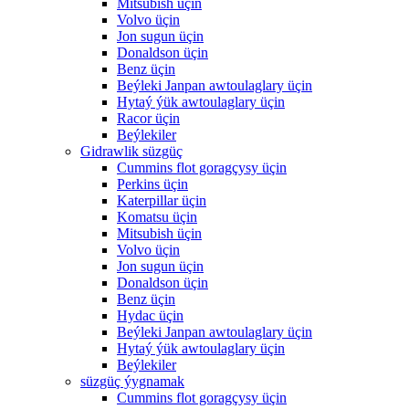
Mitsubish üçin
Volvo üçin
Jon sugun üçin
Donaldson üçin
Benz üçin
Beýleki Janpan awtoulaglary üçin
Hytaý ýük awtoulaglary üçin
Racor üçin
Beýlekiler
Gidrawlik süzgüç
Cummins flot goragçysy üçin
Perkins üçin
Katerpillar üçin
Komatsu üçin
Mitsubish üçin
Volvo üçin
Jon sugun üçin
Donaldson üçin
Benz üçin
Hydac üçin
Beýleki Janpan awtoulaglary üçin
Hytaý ýük awtoulaglary üçin
Beýlekiler
süzgüç ýygnamak
Cummins flot goragçysy üçin