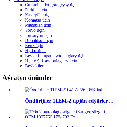
Cummins flot goragçysy üçin
Perkins üçin
Katerpillar üçin
Komatsu üçin
Mitsubish üçin
Volvo üçin
Jon sugun üçin
Donaldson üçin
Benz üçin
Hydac üçin
Beýleki Janpan awtoulaglary üçin
Hytaý ýük awtoulaglary üçin
Beýlekiler
Aýratyn önümler
Öndürijiler 11EM-2 üpjün edýärler ...