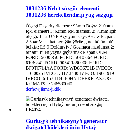
3831236 Nebit süzgüç elementi
3831236 hereketlendiriji ýag süzgüji
Ölçegi Daşarky diametri: 93mm Boýy: 210mm
Içki diametri 1: 62mm Içki diametri 2: 71mm Içiň
ölçegi: 1-12 UNF Açylýan basyş Aýlaw klapan:
2.5bar Maslahat berilýän ýörite gural bölüminiň
belgisi: LS 9 Dolduryjy / Goşmaça maglumat 2:
bir anti-bilen yzyna gaýtarmak klapan OEM
FORD: 5000 859 FORD: 5010 664 FORD:
6106 841 FORD: 905411880008 FORD:
BF9T6714AA FORD: WD8T6731B IVECO:
116 0025 IVECO: 117 3430 IVECO: 190 1919
IVECO: 6 167 1160 JOHN DEERE: AZ2287
KOMATSU: 246580040 ...
derňew
jikme-jiklik
Gurluşyk tehnikasynyň generator
dwigatel bölekleri üçin Hytaý