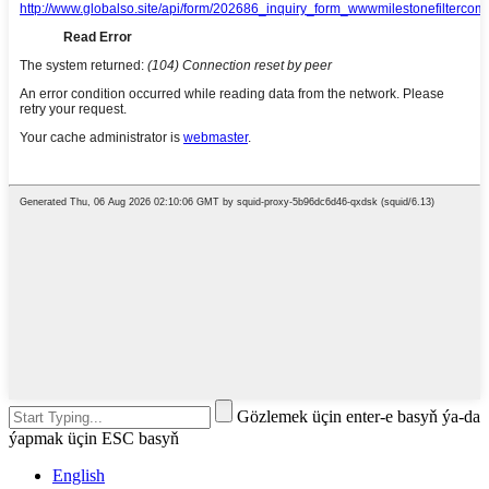
Gözlemek üçin enter-e basyň ýa-da
ýapmak üçin ESC basyň
English