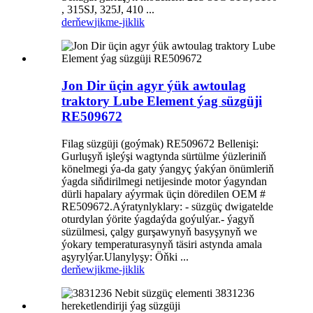
, 315SJ, 325J, 410 ...
derňew
jikme-jiklik
Jon Dir üçin agyr ýük awtoulag
traktory Lube Element ýag süzgüji
RE509672
Filag süzgüji (goýmak) RE509672 Bellenişi:
Gurluşyň işleýşi wagtynda sürtülme ýüzleriniň
könelmegi ýa-da gaty ýangyç ýakýan önümleriň
ýagda siňdirilmegi netijesinde motor ýagyndan
dürli hapalary aýyrmak üçin döredilen OEM #
RE509672.Aýratynlyklary: - süzgüç dwigatelde
oturdylan ýörite ýagdaýda goýulýar.- ýagyň
süzülmesi, çalgy gurşawynyň basyşynyň we
ýokary temperaturasynyň täsiri astynda amala
aşyrylýar.Ulanylyşy: Öňki ...
derňew
jikme-jiklik