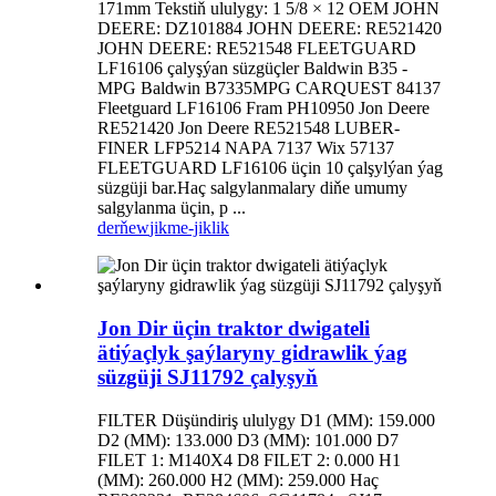
171mm Tekstiň ululygy: 1 5/8 × 12 OEM JOHN
DEERE: DZ101884 JOHN DEERE: RE521420
JOHN DEERE: RE521548 FLEETGUARD
LF16106 çalyşýan süzgüçler Baldwin B35 -
MPG Baldwin B7335MPG CARQUEST 84137
Fleetguard LF16106 Fram PH10950 Jon Deere
RE521420 Jon Deere RE521548 LUBER-
FINER LFP5214 NAPA 7137 Wix 57137
FLEETGUARD LF16106 üçin 10 çalşylýan ýag
süzgüji bar.Haç salgylanmalary diňe umumy
salgylanma üçin, p ...
derňew
jikme-jiklik
Jon Dir üçin traktor dwigateli
ätiýaçlyk şaýlaryny gidrawlik ýag
süzgüji SJ11792 çalyşyň
FILTER Düşündiriş ululygy D1 (MM): 159.000
D2 (MM): 133.000 D3 (MM): 101.000 D7
FILET 1: M140X4 D8 FILET 2: 0.000 H1
(MM): 260.000 H2 (MM): 259.000 Haç