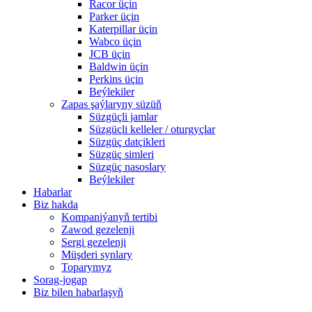
Racor üçin
Parker üçin
Katerpillar üçin
Wabco üçin
JCB üçin
Baldwin üçin
Perkins üçin
Beýlekiler
Zapas şaýlaryny süzüň
Süzgüçli jamlar
Süzgüçli kelleler / oturgyçlar
Süzgüç datçikleri
Süzgüç simleri
Süzgüç nasoslary
Beýlekiler
Habarlar
Biz hakda
Kompaniýanyň tertibi
Zawod gezelenji
Sergi gezelenji
Müşderi synlary
Toparymyz
Sorag-jogap
Biz bilen habarlaşyň