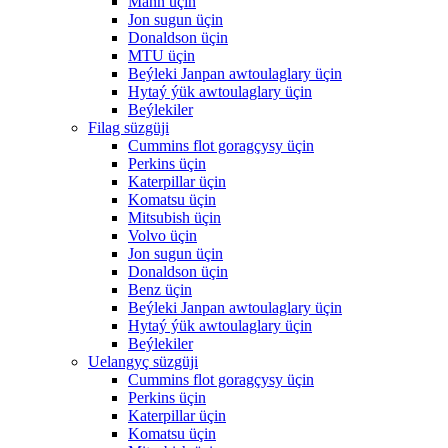
Mann üçin
Jon sugun üçin
Donaldson üçin
MTU üçin
Beýleki Janpan awtoulaglary üçin
Hytaý ýük awtoulaglary üçin
Beýlekiler
Filag süzgüji
Cummins flot goragçysy üçin
Perkins üçin
Katerpillar üçin
Komatsu üçin
Mitsubish üçin
Volvo üçin
Jon sugun üçin
Donaldson üçin
Benz üçin
Beýleki Janpan awtoulaglary üçin
Hytaý ýük awtoulaglary üçin
Beýlekiler
Uelangyç süzgüji
Cummins flot goragçysy üçin
Perkins üçin
Katerpillar üçin
Komatsu üçin