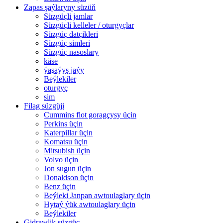
Zapas şaýlaryny süzüň
Süzgüçli jamlar
Süzgüçli kelleler / oturgyçlar
Süzgüç datçikleri
Süzgüç simleri
Süzgüç nasoslary
käse
ýaşaýyş jaýy
Beýlekiler
oturgyç
sim
Filag süzgüji
Cummins flot goragçysy üçin
Perkins üçin
Katerpillar üçin
Komatsu üçin
Mitsubish üçin
Volvo üçin
Jon sugun üçin
Donaldson üçin
Benz üçin
Beýleki Janpan awtoulaglary üçin
Hytaý ýük awtoulaglary üçin
Beýlekiler
Gidrawlik süzgüç