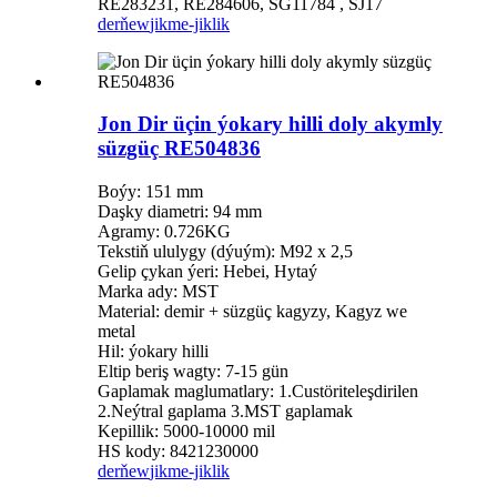
RE283231, RE284606, SG11784 , SJ17
derňew
jikme-jiklik
Jon Dir üçin ýokary hilli doly akymly
süzgüç RE504836
Boýy: 151 mm
Daşky diametri: 94 mm
Agramy: 0.726KG
Tekstiň ululygy (dýuým): M92 x 2,5
Gelip çykan ýeri: Hebei, Hytaý
Marka ady: MST
Material: demir + süzgüç kagyzy, Kagyz we
metal
Hil: ýokary hilli
Eltip beriş wagty: 7-15 gün
Gaplamak maglumatlary: 1.Custöriteleşdirilen
2.Neýtral gaplama 3.MST gaplamak
Kepillik: 5000-10000 mil
HS kody: 8421230000
derňew
jikme-jiklik