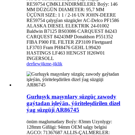
RE59754 ÇIMKLENDIRMELERI: Boýy: 146
MM DÜZGÜN DIAMETER: 95,7 MM
ÜÇÜNJI SIZE: 1 1 / 2-16 UN JOHN-DEERE
RE59754 çalyşýan süzgüçler AC-Delco PF1586
ALASKA DIESEL ELEKTRIK 24-01002
Baldwin B7125 BS03086 CARQUEST 84243
CARQUEST 84243MP Donaldson P551352
FIBA ​​F900 FIL FILTER ZP3109 Fleetguard
LF3703 Fram PH8476 GEHL L99420
HASTINGS LF463 HENGST H26W01
INGERSOLL
derňew
jikme-jiklik
Gurluşyk maşynlary süzgüç zawody
gaýtadan işleýän, ýöriteleşdirilen dizel
ýag süzgüji AR86745
önüm maglumatlary Boýy: 83mm Uzynlygy:
128mm Giňligi: 94mm OEM salgy belgisi
AGCO: 71367687 ALLIS-ÇALMERLER: