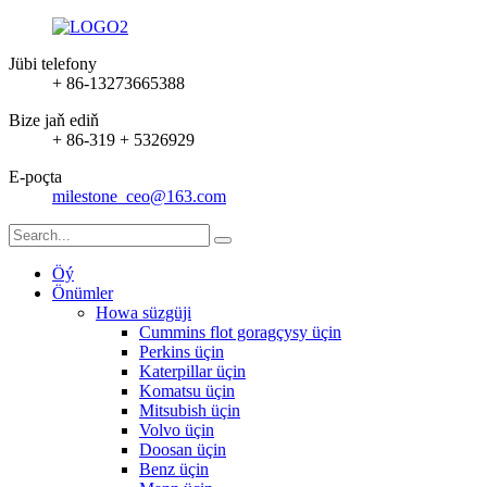
Jübi telefony
+ 86-13273665388
Bize jaň ediň
+ 86-319 + 5326929
E-poçta
milestone_ceo@163.com
Öý
Önümler
Howa süzgüji
Cummins flot goragçysy üçin
Perkins üçin
Katerpillar üçin
Komatsu üçin
Mitsubish üçin
Volvo üçin
Doosan üçin
Benz üçin