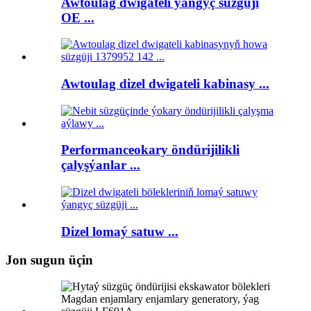
Awtoulag dwigateli ýangyç süzgüji
OE ...
Awtoulag dizel dwigateli kabinasy ...
Performanceokary öndürijilikli
çalyşýanlar ...
Dizel lomaý satuw ...
Jon sugun üçin