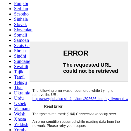
Punjabi
Serbian
Sesotho
Sinhala
Slovak
Slovenian
Somali
Samoan
Scots Gaelic
Shona
Sindhi
Sundanese
Swahili
Tajik
Tamil
Telugu
Thai
Ukrainian
Urdu
Uzbek
Vietnamese
Welsh
Xhosa
Yiddish
Yoruba