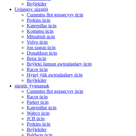
Beýlekiler
Uelangyç süzgüji
Cummins flot goragçysy üçin
Perkins üçin
Katerpillar üçin
Komatsu üçin
Mitsubish üçin
Volvo üçin
Jon sugun üçin
Donaldson üçin
Benz üçin
Beýleki Janpan awtoulaglary üçin
Racor üçin
Hytaý ýük awtoulaglary üçin
Beýlekiler
süzgüç ýygnamak
Cummins flot goragçysy üçin
Racor üçin
Parker üçin
Katerpillar üçin
Wabco üçin
JCB üçin
Perkins üçin
Beýlekiler
Baldwin üçin