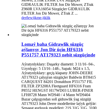
Mower, ZTrak Z930R LVA Süzgüçler
GIDRAULIK FILTER Jon Dir Mower, ZTrak
Z960R LVA16054 Süzgüçler GIDRAULIK
FILTER Jon Dir Mower, ZTrak Z ...
derňew
jikme-jiklik
Lomaý baha Gidrawlik süzgüç
aýlanyşy Jon Dir üçin HF6316
P551757 AT179323 nebit süzgüçinde
Aýratynlyklary: Daşarky diametri: 3 11/16 -94-,
Uzynlygy: 5 13/16 -148-, Sapak: M24 x 1.5,
Aýratynlyklary: geçiş klapany JOHN-DEERE
AT179323 çalyşýan süzgüçler Baldwin BT8415
CARQUEST 84201 Donaldson P551757 FIL
FILTER ZP3208A Fleetguard HF6316 Fram
P8552 HENGST H17WD03 LUBER-FINER
LFH8728 Mann WD940 / 4 Mann WD9404
Bazar çalşygyndan soň gidrawlik ýag süzgüji
AT179323 John Deere modellerine laýyk gelýär:
Senagat gurluşyk modelleri: 21S 31G 31G, 3100