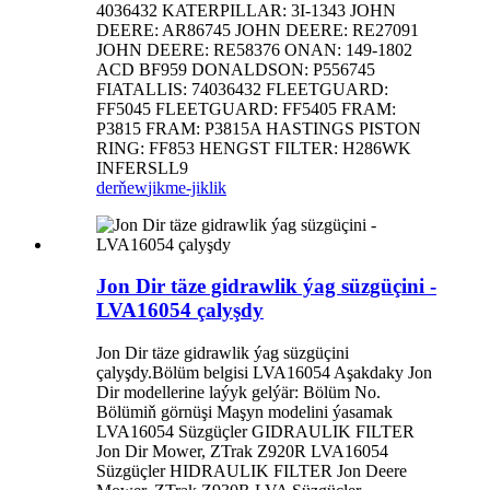
4036432 KATERPILLAR: 3I-1343 JOHN
DEERE: AR86745 JOHN DEERE: RE27091
JOHN DEERE: RE58376 ONAN: 149-1802
ACD BF959 DONALDSON: P556745
FIATALLIS: 74036432 FLEETGUARD:
FF5045 FLEETGUARD: FF5405 FRAM:
P3815 FRAM: P3815A HASTINGS PISTON
RING: FF853 HENGST FILTER: H286WK
INFERSLL9
derňew
jikme-jiklik
Jon Dir täze gidrawlik ýag süzgüçini -
LVA16054 çalyşdy
Jon Dir täze gidrawlik ýag süzgüçini
çalyşdy.Bölüm belgisi LVA16054 Aşakdaky Jon
Dir modellerine laýyk gelýär: Bölüm No.
Bölümiň görnüşi Maşyn modelini ýasamak
LVA16054 Süzgüçler GIDRAULIK FILTER
Jon Dir Mower, ZTrak Z920R LVA16054
Süzgüçler HIDRAULIK FILTER Jon Deere