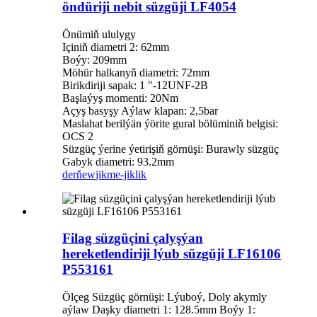
öndüriji nebit süzgüji LF4054
Önümiň ululygy
Içiniň diametri 2: 62mm
Boýy: 209mm
Möhür halkanyň diametri: 72mm
Birikdiriji sapak: 1 "-12UNF-2B
Başlaýyş momenti: 20Nm
Açyş basyşy Aýlaw klapan: 2,5bar
Maslahat berilýän ýörite gural bölüminiň belgisi:
OCS 2
Süzgüç ýerine ýetirişiň görnüşi: Burawly süzgüç
Gabyk diametri: 93.2mm
derňew
jikme-jiklik
Filag süzgüçini çalyşýan
hereketlendiriji lýub süzgüji LF16106
P553161
Ölçeg Süzgüç görnüşi: Lýuboý, Doly akymly
aýlaw Daşky diametri 1: 128.5mm Boýy 1: