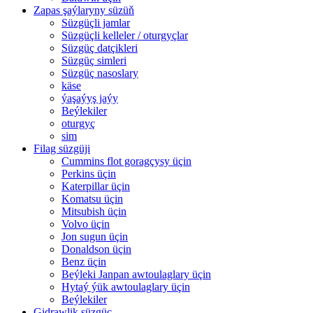
Zapas şaýlaryny süzüň
Süzgüçli jamlar
Süzgüçli kelleler / oturgyçlar
Süzgüç datçikleri
Süzgüç simleri
Süzgüç nasoslary
käse
ýaşaýyş jaýy
Beýlekiler
oturgyç
sim
Filag süzgüji
Cummins flot goragçysy üçin
Perkins üçin
Katerpillar üçin
Komatsu üçin
Mitsubish üçin
Volvo üçin
Jon sugun üçin
Donaldson üçin
Benz üçin
Beýleki Janpan awtoulaglary üçin
Hytaý ýük awtoulaglary üçin
Beýlekiler
Gidrawlik süzgüç