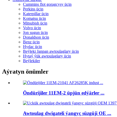
Cummins flot goragçysy üçin
Perkins üçin
Katerpillar üçin
Komatsu üçin
Mitsubish üçin
Volvo üçin
Jon sugun üçin
Donaldson üçin
Benz üçin
Hydac üçin
Beýleki Janpan awtoulaglary üçin
Hytaý ýük awtoulaglary üçin
Beýlekiler
Aýratyn önümler
Öndürijiler 11EM-2 üpjün edýärler ...
Awtoulag dwigateli ýangyç süzgüji OE ...