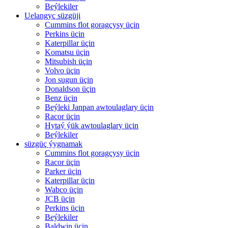
Beýlekiler
Uelangyç süzgüji
Cummins flot goragçysy üçin
Perkins üçin
Katerpillar üçin
Komatsu üçin
Mitsubish üçin
Volvo üçin
Jon sugun üçin
Donaldson üçin
Benz üçin
Beýleki Janpan awtoulaglary üçin
Racor üçin
Hytaý ýük awtoulaglary üçin
Beýlekiler
süzgüç ýygnamak
Cummins flot goragçysy üçin
Racor üçin
Parker üçin
Katerpillar üçin
Wabco üçin
JCB üçin
Perkins üçin
Beýlekiler
Baldwin üçin