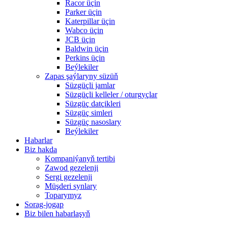
Racor üçin
Parker üçin
Katerpillar üçin
Wabco üçin
JCB üçin
Baldwin üçin
Perkins üçin
Beýlekiler
Zapas şaýlaryny süzüň
Süzgüçli jamlar
Süzgüçli kelleler / oturgyçlar
Süzgüç datçikleri
Süzgüç simleri
Süzgüç nasoslary
Beýlekiler
Habarlar
Biz hakda
Kompaniýanyň tertibi
Zawod gezelenji
Sergi gezelenji
Müşderi synlary
Toparymyz
Sorag-jogap
Biz bilen habarlaşyň