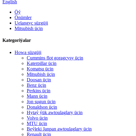
English
Öý
Önümler
Uelangyç süzgüji
Mitsubish üçin
Kategoriýalar
Howa süzgüji
Cummins flot goragçysy üçin
Katerpillar üçin
Komatsu üçin
Mitsubish üçin
Doosan üçin
Benz üçin
Perkins üçin
Mann üçin
Jon sugun üçin
Donaldson üçin
Hytaý ýük awtoulaglary üçin
Volvo üçin
MTU üçin
Beýleki Janpan awtoulaglary üçin
Renault üçin