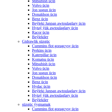
Mitsubish üçin
Volvo üçin
Jon sugun üçin
Donaldson üçin
Benz üçin
Beýleki Janpan awtoulaglary üçin
Hytaý ýük awtoulaglary üçin
Racor üçin
Beýlekiler
Gidrawlik süzgüç
Cummins flot goragçysy üçin
Perkins üçin
Katerpillar üçin
Komatsu üçin
Mitsubish üçin
Volvo üçin
Jon sugun üçin
Donaldson üçin
Benz üçin
Hydac üçin
Beýleki Janpan awtoulaglary üçin
Hytaý ýük awtoulaglary üçin
Beýlekiler
süzgüç ýygnamak
Cummins flot goragçysy üçin