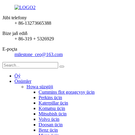
Jübi telefony
+ 86-13273665388
Bize jaň ediň
+ 86-319 + 5326929
E-poçta
milestone_ceo@163.com
Öý
Önümler
Howa süzgüji
Cummins flot goragçysy üçin
Perkins üçin
Katerpillar üçin
Komatsu üçin
Mitsubish üçin
Volvo üçin
Doosan üçin
Benz üçin