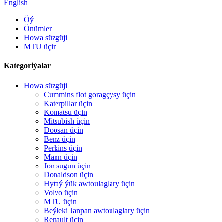
English
Öý
Önümler
Howa süzgüji
MTU üçin
Kategoriýalar
Howa süzgüji
Cummins flot goragçysy üçin
Katerpillar üçin
Komatsu üçin
Mitsubish üçin
Doosan üçin
Benz üçin
Perkins üçin
Mann üçin
Jon sugun üçin
Donaldson üçin
Hytaý ýük awtoulaglary üçin
Volvo üçin
MTU üçin
Beýleki Janpan awtoulaglary üçin
Renault üçin