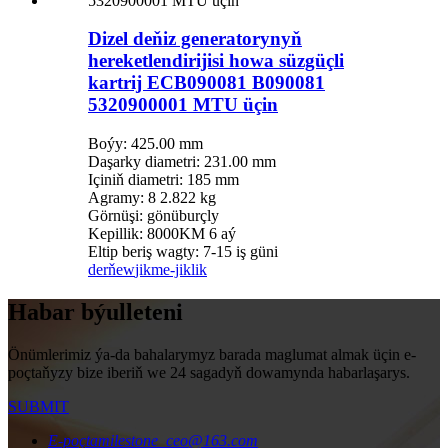
Dizel deňiz generatorynyň
hereketlendirijisi howa süzgüçli
kartrij ECB090081 B090081
5320900001 MTU üçin
Boýy: 425.00 mm
Daşarky diametri: 231.00 mm
Içiniň diametri: 185 mm
Agramy: 8 2.822 kg
Görnüşi: gönüburçly
Kepillik: 8000KM 6 aý
Eltip beriş wagty: 7-15 iş güni
derňew
jikme-jiklik
Habar býulleteni
Önümlerimiz ýa-da bahalarymyz barada maglumat almak üçin e-
poçtaňyzy bize iberiň we 24 sagadyň dowamynda habarlaşarys.
SUBMIT
E-poçta
milestone_ceo@163.com