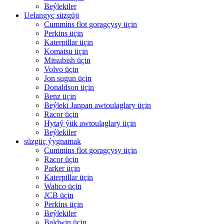
Beýlekiler
Uelangyç süzgüji
Cummins flot goragçysy üçin
Perkins üçin
Katerpillar üçin
Komatsu üçin
Mitsubish üçin
Volvo üçin
Jon sugun üçin
Donaldson üçin
Benz üçin
Beýleki Janpan awtoulaglary üçin
Racor üçin
Hytaý ýük awtoulaglary üçin
Beýlekiler
süzgüç ýygnamak
Cummins flot goragçysy üçin
Racor üçin
Parker üçin
Katerpillar üçin
Wabco üçin
JCB üçin
Perkins üçin
Beýlekiler
Baldwin üçin