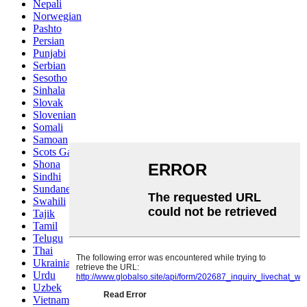
Nepali
Norwegian
Pashto
Persian
Punjabi
Serbian
Sesotho
Sinhala
Slovak
Slovenian
Somali
Samoan
Scots Gaelic
Shona
Sindhi
Sundanese
Swahili
Tajik
Tamil
Telugu
Thai
Ukrainian
Urdu
Uzbek
Vietnamese