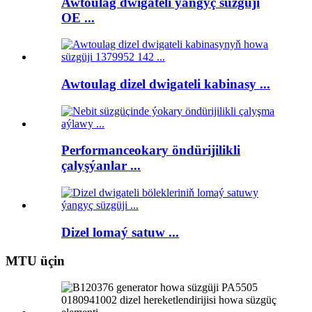
Awtoulag dwigateli ýangyç süzgüji
OE ...
Awtoulag dizel dwigateli kabinasy ...
Performanceokary öndürijilikli
çalyşýanlar ...
Dizel lomaý satuw ...
MTU üçin