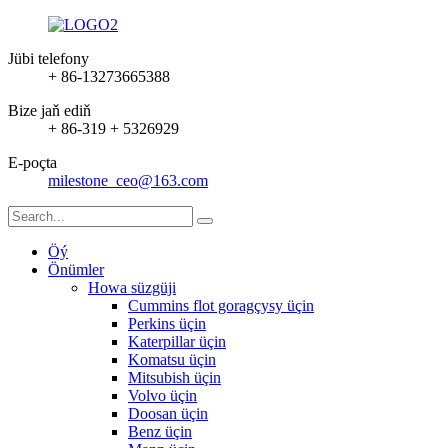
Jübi telefony
+ 86-13273665388
Bize jaň ediň
+ 86-319 + 5326929
E-poçta
milestone_ceo@163.com
Öý
Önümler
Howa süzgüji
Cummins flot goragçysy üçin
Perkins üçin
Katerpillar üçin
Komatsu üçin
Mitsubish üçin
Volvo üçin
Doosan üçin
Benz üçin