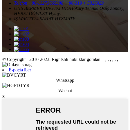
Telefon
+ 86-13273665388
+ 86-319 + 5326929
ÜNS BERMEK
XINGTAI HIGHokary Tehniki Ösüş Zonasy,
HEBEI DÖWLET Hytaý.
IŞ WAGTY
24 SAHAT HYZMATY
© Copyright - 2010-2023: Rightshli hukuklar goralan.
- , , , , , ,
E-poçta iber
Whatsapp
Wechat
x