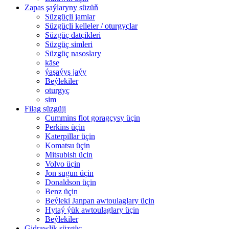
Zapas şaýlaryny süzüň
Süzgüçli jamlar
Süzgüçli kelleler / oturgyçlar
Süzgüç datçikleri
Süzgüç simleri
Süzgüç nasoslary
käse
ýaşaýyş jaýy
Beýlekiler
oturgyç
sim
Filag süzgüji
Cummins flot goragçysy üçin
Perkins üçin
Katerpillar üçin
Komatsu üçin
Mitsubish üçin
Volvo üçin
Jon sugun üçin
Donaldson üçin
Benz üçin
Beýleki Janpan awtoulaglary üçin
Hytaý ýük awtoulaglary üçin
Beýlekiler
Gidrawlik süzgüç