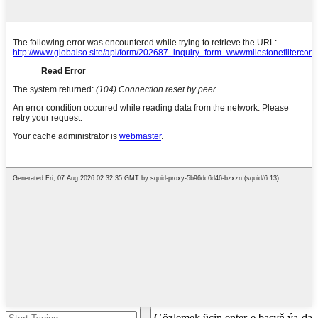
Gözlemek üçin enter-e basyň ýa-da