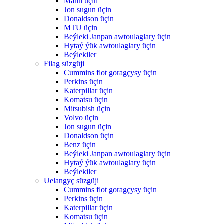
Mann üçin
Jon sugun üçin
Donaldson üçin
MTU üçin
Beýleki Janpan awtoulaglary üçin
Hytaý ýük awtoulaglary üçin
Beýlekiler
Filag süzgüji
Cummins flot goragçysy üçin
Perkins üçin
Katerpillar üçin
Komatsu üçin
Mitsubish üçin
Volvo üçin
Jon sugun üçin
Donaldson üçin
Benz üçin
Beýleki Janpan awtoulaglary üçin
Hytaý ýük awtoulaglary üçin
Beýlekiler
Uelangyç süzgüji
Cummins flot goragçysy üçin
Perkins üçin
Katerpillar üçin
Komatsu üçin