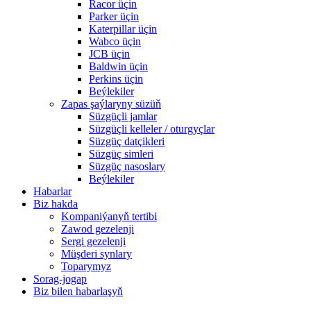
Racor üçin
Parker üçin
Katerpillar üçin
Wabco üçin
JCB üçin
Baldwin üçin
Perkins üçin
Beýlekiler
Zapas şaýlaryny süzüň
Süzgüçli jamlar
Süzgüçli kelleler / oturgyçlar
Süzgüç datçikleri
Süzgüç simleri
Süzgüç nasoslary
Beýlekiler
Habarlar
Biz hakda
Kompaniýanyň tertibi
Zawod gezelenji
Sergi gezelenji
Müşderi synlary
Toparymyz
Sorag-jogap
Biz bilen habarlaşyň