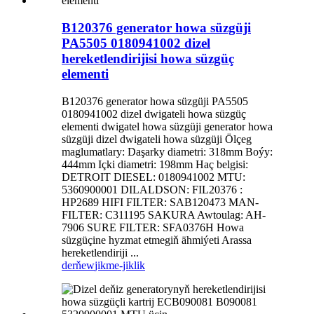
B120376 generator howa süzgüji
PA5505 0180941002 dizel
hereketlendirijisi howa süzgüç
elementi
B120376 generator howa süzgüji PA5505
0180941002 dizel dwigateli howa süzgüç
elementi dwigatel howa süzgüji generator howa
süzgüji dizel dwigateli howa süzgüji Ölçeg
maglumatlary: Daşarky diametri: 318mm Boýy:
444mm Içki diametri: 198mm Haç belgisi:
DETROIT DIESEL: 0180941002 MTU:
5360900001 DILALDSON: FIL20376 :
HP2689 HIFI FILTER: SAB120473 MAN-
FILTER: C311195 SAKURA Awtoulag: AH-
7906 SURE FILTER: SFA0376H Howa
süzgüçine hyzmat etmegiň ähmiýeti Arassa
hereketlendiriji ...
derňew
jikme-jiklik