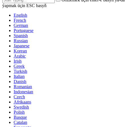
ýapmak üçin ESC basyň
English
French
German
Portuguese
Spanish
Russian
Japanese
Korean
Arabic
Irish
Greek
Turkish
Italian
Danish
Romanian
Indonesian
Czech
Afrikaans
Swedish
Polish
Basque
Catalan