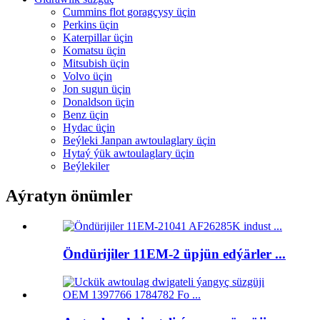
Cummins flot goragçysy üçin
Perkins üçin
Katerpillar üçin
Komatsu üçin
Mitsubish üçin
Volvo üçin
Jon sugun üçin
Donaldson üçin
Benz üçin
Hydac üçin
Beýleki Janpan awtoulaglary üçin
Hytaý ýük awtoulaglary üçin
Beýlekiler
Aýratyn önümler
Öndürijiler 11EM-2 üpjün edýärler ...