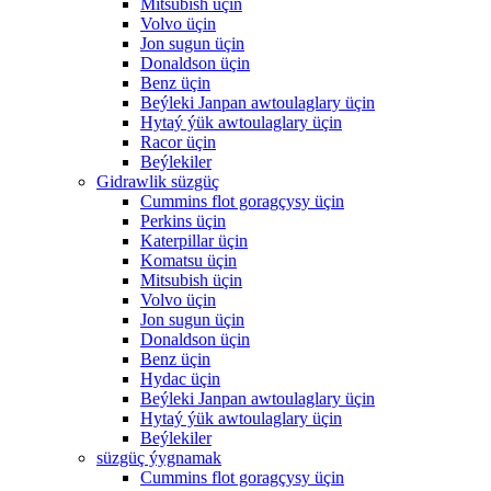
Mitsubish üçin
Volvo üçin
Jon sugun üçin
Donaldson üçin
Benz üçin
Beýleki Janpan awtoulaglary üçin
Hytaý ýük awtoulaglary üçin
Racor üçin
Beýlekiler
Gidrawlik süzgüç
Cummins flot goragçysy üçin
Perkins üçin
Katerpillar üçin
Komatsu üçin
Mitsubish üçin
Volvo üçin
Jon sugun üçin
Donaldson üçin
Benz üçin
Hydac üçin
Beýleki Janpan awtoulaglary üçin
Hytaý ýük awtoulaglary üçin
Beýlekiler
süzgüç ýygnamak
Cummins flot goragçysy üçin