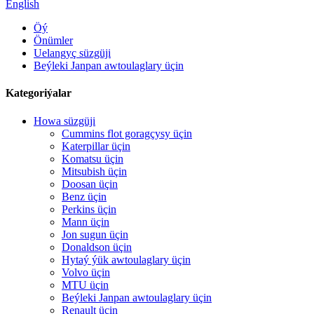
English
Öý
Önümler
Uelangyç süzgüji
Beýleki Janpan awtoulaglary üçin
Kategoriýalar
Howa süzgüji
Cummins flot goragçysy üçin
Katerpillar üçin
Komatsu üçin
Mitsubish üçin
Doosan üçin
Benz üçin
Perkins üçin
Mann üçin
Jon sugun üçin
Donaldson üçin
Hytaý ýük awtoulaglary üçin
Volvo üçin
MTU üçin
Beýleki Janpan awtoulaglary üçin
Renault üçin