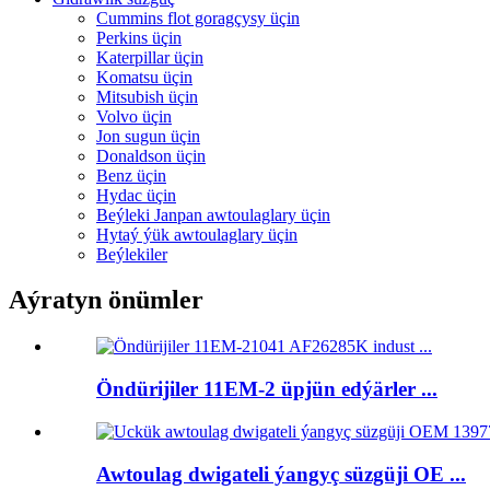
Cummins flot goragçysy üçin
Perkins üçin
Katerpillar üçin
Komatsu üçin
Mitsubish üçin
Volvo üçin
Jon sugun üçin
Donaldson üçin
Benz üçin
Hydac üçin
Beýleki Janpan awtoulaglary üçin
Hytaý ýük awtoulaglary üçin
Beýlekiler
Aýratyn önümler
Öndürijiler 11EM-2 üpjün edýärler ...
Awtoulag dwigateli ýangyç süzgüji OE ...