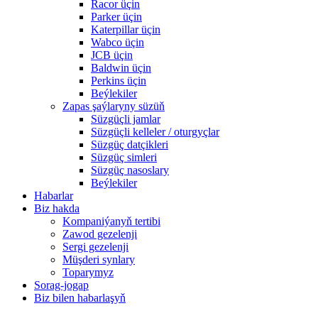
Racor üçin
Parker üçin
Katerpillar üçin
Wabco üçin
JCB üçin
Baldwin üçin
Perkins üçin
Beýlekiler
Zapas şaýlaryny süzüň
Süzgüçli jamlar
Süzgüçli kelleler / oturgyçlar
Süzgüç datçikleri
Süzgüç simleri
Süzgüç nasoslary
Beýlekiler
Habarlar
Biz hakda
Kompaniýanyň tertibi
Zawod gezelenji
Sergi gezelenji
Müşderi synlary
Toparymyz
Sorag-jogap
Biz bilen habarlaşyň