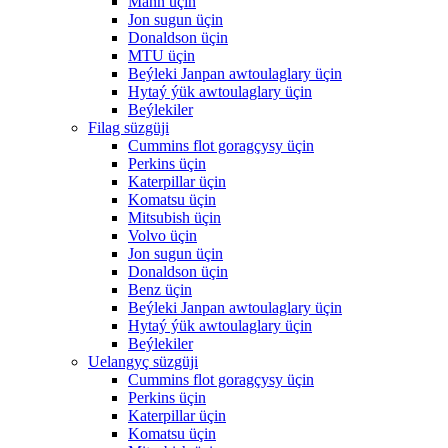
Mann üçin
Jon sugun üçin
Donaldson üçin
MTU üçin
Beýleki Janpan awtoulaglary üçin
Hytaý ýük awtoulaglary üçin
Beýlekiler
Filag süzgüji
Cummins flot goragçysy üçin
Perkins üçin
Katerpillar üçin
Komatsu üçin
Mitsubish üçin
Volvo üçin
Jon sugun üçin
Donaldson üçin
Benz üçin
Beýleki Janpan awtoulaglary üçin
Hytaý ýük awtoulaglary üçin
Beýlekiler
Uelangyç süzgüji
Cummins flot goragçysy üçin
Perkins üçin
Katerpillar üçin
Komatsu üçin