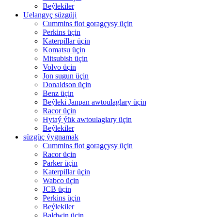
Beýlekiler
Uelangyç süzgüji
Cummins flot goragçysy üçin
Perkins üçin
Katerpillar üçin
Komatsu üçin
Mitsubish üçin
Volvo üçin
Jon sugun üçin
Donaldson üçin
Benz üçin
Beýleki Janpan awtoulaglary üçin
Racor üçin
Hytaý ýük awtoulaglary üçin
Beýlekiler
süzgüç ýygnamak
Cummins flot goragçysy üçin
Racor üçin
Parker üçin
Katerpillar üçin
Wabco üçin
JCB üçin
Perkins üçin
Beýlekiler
Baldwin üçin