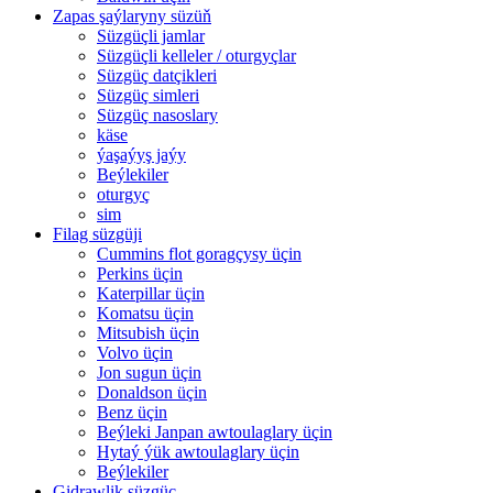
Zapas şaýlaryny süzüň
Süzgüçli jamlar
Süzgüçli kelleler / oturgyçlar
Süzgüç datçikleri
Süzgüç simleri
Süzgüç nasoslary
käse
ýaşaýyş jaýy
Beýlekiler
oturgyç
sim
Filag süzgüji
Cummins flot goragçysy üçin
Perkins üçin
Katerpillar üçin
Komatsu üçin
Mitsubish üçin
Volvo üçin
Jon sugun üçin
Donaldson üçin
Benz üçin
Beýleki Janpan awtoulaglary üçin
Hytaý ýük awtoulaglary üçin
Beýlekiler
Gidrawlik süzgüç