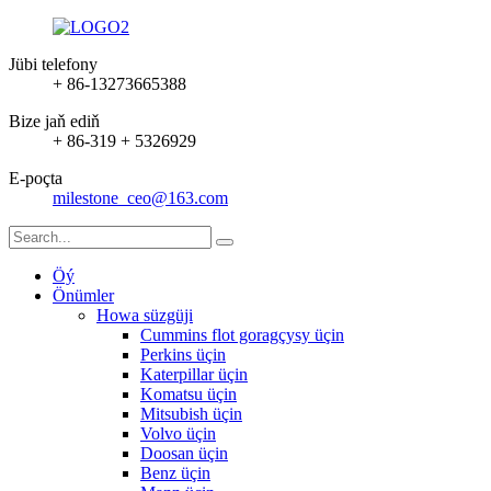
Jübi telefony
+ 86-13273665388
Bize jaň ediň
+ 86-319 + 5326929
E-poçta
milestone_ceo@163.com
Öý
Önümler
Howa süzgüji
Cummins flot goragçysy üçin
Perkins üçin
Katerpillar üçin
Komatsu üçin
Mitsubish üçin
Volvo üçin
Doosan üçin
Benz üçin