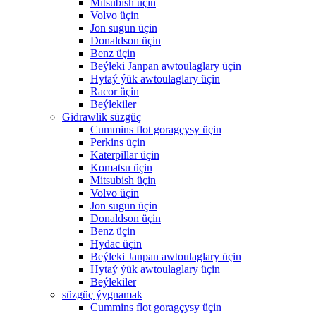
Mitsubish üçin
Volvo üçin
Jon sugun üçin
Donaldson üçin
Benz üçin
Beýleki Janpan awtoulaglary üçin
Hytaý ýük awtoulaglary üçin
Racor üçin
Beýlekiler
Gidrawlik süzgüç
Cummins flot goragçysy üçin
Perkins üçin
Katerpillar üçin
Komatsu üçin
Mitsubish üçin
Volvo üçin
Jon sugun üçin
Donaldson üçin
Benz üçin
Hydac üçin
Beýleki Janpan awtoulaglary üçin
Hytaý ýük awtoulaglary üçin
Beýlekiler
süzgüç ýygnamak
Cummins flot goragçysy üçin