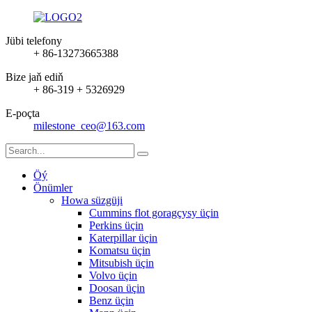
Jübi telefony
+ 86-13273665388
Bize jaň ediň
+ 86-319 + 5326929
E-poçta
milestone_ceo@163.com
Öý
Önümler
Howa süzgüji
Cummins flot goragçysy üçin
Perkins üçin
Katerpillar üçin
Komatsu üçin
Mitsubish üçin
Volvo üçin
Doosan üçin
Benz üçin