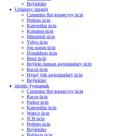
Beýlekiler
Uelangyç süzgüji
Cummins flot goragçysy üçin
Perkins üçin
Katerpillar üçin
Komatsu üçin
Mitsubish üçin
Volvo üçin
Jon sugun üçin
Donaldson üçin
Benz üçin
Beýleki Janpan awtoulaglary üçin
Racor üçin
Hytaý ýük awtoulaglary üçin
Beýlekiler
süzgüç ýygnamak
Cummins flot goragçysy üçin
Racor üçin
Parker üçin
Katerpillar üçin
Wabco üçin
JCB üçin
Perkins üçin
Beýlekiler
Baldwin üçin