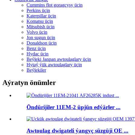
Cummins flot goragçysy üçin
Perkins üçin
Katerpillar üçin
Komatsu üçin
Mitsubish üçin
Volvo üçin
Jon sugun üçin
Donaldson üçin
Benz üçin
Hydac üçin
Beýleki Janpan awtoulaglary üçin
Hytaý ýük awtoulaglary üçin
Beýlekiler
Aýratyn önümler
Öndürijiler 11EM-2 üpjün edýärler ...
Awtoulag dwigateli ýangyç süzgüji OE ...