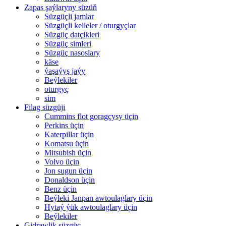
Zapas şaýlaryny süzüň
Süzgüçli jamlar
Süzgüçli kelleler / oturgyçlar
Süzgüç datçikleri
Süzgüç simleri
Süzgüç nasoslary
käse
ýaşaýyş jaýy
Beýlekiler
oturgyç
sim
Filag süzgüji
Cummins flot goragçysy üçin
Perkins üçin
Katerpillar üçin
Komatsu üçin
Mitsubish üçin
Volvo üçin
Jon sugun üçin
Donaldson üçin
Benz üçin
Beýleki Janpan awtoulaglary üçin
Hytaý ýük awtoulaglary üçin
Beýlekiler
Gidrawlik süzgüç