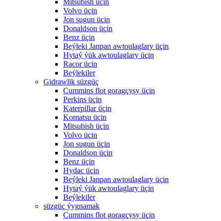
Mitsubish üçin
Volvo üçin
Jon sugun üçin
Donaldson üçin
Benz üçin
Beýleki Janpan awtoulaglary üçin
Hytaý ýük awtoulaglary üçin
Racor üçin
Beýlekiler
Gidrawlik süzgüç
Cummins flot goragçysy üçin
Perkins üçin
Katerpillar üçin
Komatsu üçin
Mitsubish üçin
Volvo üçin
Jon sugun üçin
Donaldson üçin
Benz üçin
Hydac üçin
Beýleki Janpan awtoulaglary üçin
Hytaý ýük awtoulaglary üçin
Beýlekiler
süzgüç ýygnamak
Cummins flot goragçysy üçin