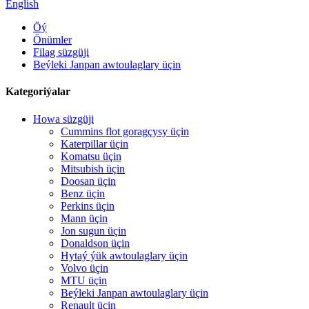
English
Öý
Önümler
Filag süzgüji
Beýleki Janpan awtoulaglary üçin
Kategoriýalar
Howa süzgüji
Cummins flot goragçysy üçin
Katerpillar üçin
Komatsu üçin
Mitsubish üçin
Doosan üçin
Benz üçin
Perkins üçin
Mann üçin
Jon sugun üçin
Donaldson üçin
Hytaý ýük awtoulaglary üçin
Volvo üçin
MTU üçin
Beýleki Janpan awtoulaglary üçin
Renault üçin