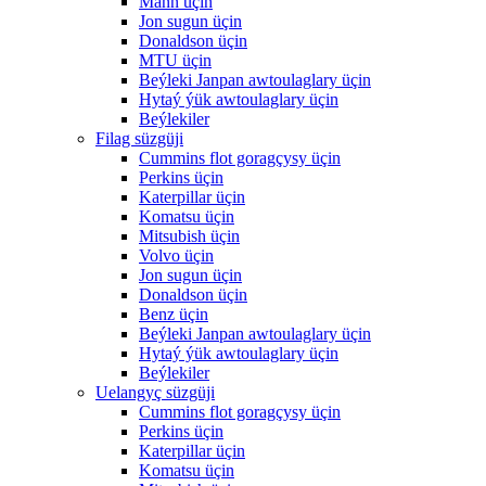
Mann üçin
Jon sugun üçin
Donaldson üçin
MTU üçin
Beýleki Janpan awtoulaglary üçin
Hytaý ýük awtoulaglary üçin
Beýlekiler
Filag süzgüji
Cummins flot goragçysy üçin
Perkins üçin
Katerpillar üçin
Komatsu üçin
Mitsubish üçin
Volvo üçin
Jon sugun üçin
Donaldson üçin
Benz üçin
Beýleki Janpan awtoulaglary üçin
Hytaý ýük awtoulaglary üçin
Beýlekiler
Uelangyç süzgüji
Cummins flot goragçysy üçin
Perkins üçin
Katerpillar üçin
Komatsu üçin