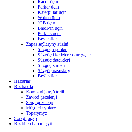
Racor üçin
Parker üçin
Katerpillar üçin
Wabco üçin
JCB üçin
Baldwin üçin
Perkins üçin
Beýlekiler
Zapas şaýlaryny süzüň
Süzgüçli jamlar
Süzgüçli kelleler / oturgyçlar
Süzgüç datçikleri
Süzgüç simleri
Süzgüç nasoslary
Beýlekiler
Habarlar
Biz hakda
Kompaniýanyň tertibi
Zawod gezelenji
Sergi gezelenji
Müşderi synlary
Toparymyz
Sorag-jogap
Biz bilen habarlaşyň