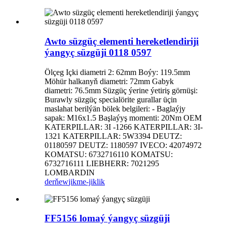
Awto süzgüç elementi hereketlendiriji
ýangyç süzgüji 0118 0597
Ölçeg Içki diametri 2: 62mm Boýy: 119.5mm
Möhür halkanyň diametri: 72mm Gabyk
diametri: 76.5mm Süzgüç ýerine ýetiriş görnüşi:
Burawly süzgüç specialörite gurallar üçin
maslahat berilýän bölek belgileri: - Baglaýjy
sapak: M16x1.5 Başlaýyş momenti: 20Nm OEM
KATERPILLAR: 3I -1266 KATERPILLAR: 3I-
1321 KATERPILLAR: 5W3394 DEUTZ:
01180597 DEUTZ: 1180597 IVECO: 42074972
KOMATSU: 6732716110 KOMATSU:
6732716111 LIEBHERR: 7021295
LOMBARDIN
derňew
jikme-jiklik
FF5156 lomaý ýangyç süzgüji