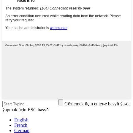
Gözlemek üçin enter-e basyň ýa-da
ýapmak üçin ESC basyň
English
French
German