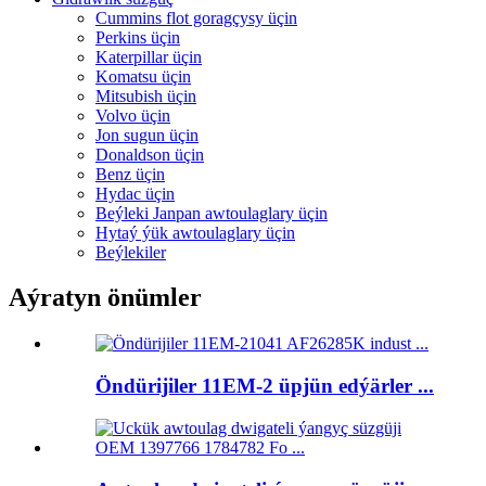
Cummins flot goragçysy üçin
Perkins üçin
Katerpillar üçin
Komatsu üçin
Mitsubish üçin
Volvo üçin
Jon sugun üçin
Donaldson üçin
Benz üçin
Hydac üçin
Beýleki Janpan awtoulaglary üçin
Hytaý ýük awtoulaglary üçin
Beýlekiler
Aýratyn önümler
Öndürijiler 11EM-2 üpjün edýärler ...