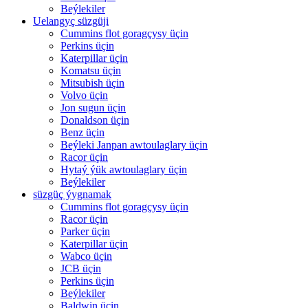
Beýlekiler
Uelangyç süzgüji
Cummins flot goragçysy üçin
Perkins üçin
Katerpillar üçin
Komatsu üçin
Mitsubish üçin
Volvo üçin
Jon sugun üçin
Donaldson üçin
Benz üçin
Beýleki Janpan awtoulaglary üçin
Racor üçin
Hytaý ýük awtoulaglary üçin
Beýlekiler
süzgüç ýygnamak
Cummins flot goragçysy üçin
Racor üçin
Parker üçin
Katerpillar üçin
Wabco üçin
JCB üçin
Perkins üçin
Beýlekiler
Baldwin üçin