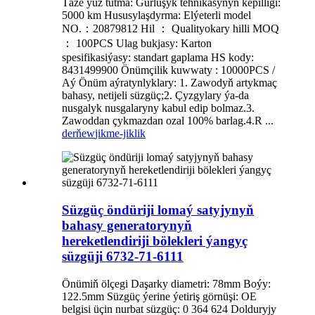
Täze ýüz tutma: Gurluşyk tehnikasynyň kepilligi:
5000 km Hususylaşdyrma: Elýeterli model
NO.：20879812 Hil ： Qualityokary hilli MOQ
： 100PCS Ulag bukjasy: Karton
spesifikasiýasy: standart gaplama HS kody:
8431499900 Önümçilik kuwwaty : 10000PCS /
Aý Önüm aýratynlyklary: 1. Zawodyň artykmaç
bahasy, netijeli süzgüç;2. Çyzgylary ýa-da
nusgalyk nusgalaryny kabul edip bolmaz.3.
Zawoddan çykmazdan ozal 100% barlag.4.R ...
derňew
jikme-jiklik
Süzgüç öndüriji lomaý satyjynyň
bahasy generatorynyň
hereketlendiriji bölekleri ýangyç
süzgüji 6732-71-6111
Önümiň ölçegi Daşarky diametri: 78mm Boýy:
122.5mm Süzgüç ýerine ýetiriş görnüşi: OE
belgisi üçin nurbat süzgüç: 0 364 624 Dolduryjy