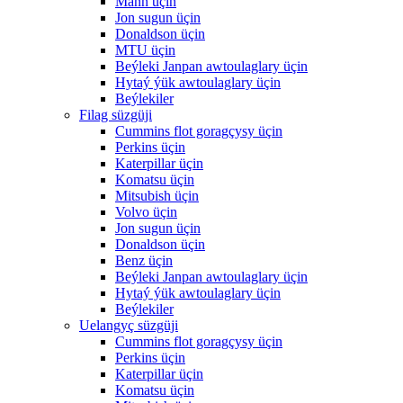
Mann üçin
Jon sugun üçin
Donaldson üçin
MTU üçin
Beýleki Janpan awtoulaglary üçin
Hytaý ýük awtoulaglary üçin
Beýlekiler
Filag süzgüji
Cummins flot goragçysy üçin
Perkins üçin
Katerpillar üçin
Komatsu üçin
Mitsubish üçin
Volvo üçin
Jon sugun üçin
Donaldson üçin
Benz üçin
Beýleki Janpan awtoulaglary üçin
Hytaý ýük awtoulaglary üçin
Beýlekiler
Uelangyç süzgüji
Cummins flot goragçysy üçin
Perkins üçin
Katerpillar üçin
Komatsu üçin