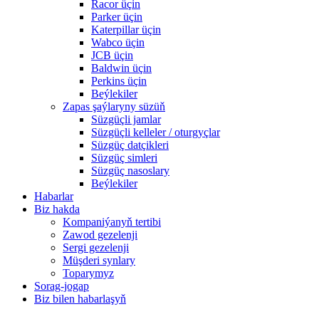
Racor üçin
Parker üçin
Katerpillar üçin
Wabco üçin
JCB üçin
Baldwin üçin
Perkins üçin
Beýlekiler
Zapas şaýlaryny süzüň
Süzgüçli jamlar
Süzgüçli kelleler / oturgyçlar
Süzgüç datçikleri
Süzgüç simleri
Süzgüç nasoslary
Beýlekiler
Habarlar
Biz hakda
Kompaniýanyň tertibi
Zawod gezelenji
Sergi gezelenji
Müşderi synlary
Toparymyz
Sorag-jogap
Biz bilen habarlaşyň