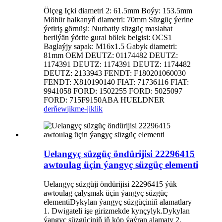
Ölçeg Içki diametri 2: 61.5mm Boýy: 153.5mm
Möhür halkanyň diametri: 70mm Süzgüç ýerine
ýetiriş görnüşi: Nurbatly süzgüç maslahat
berilýän ýörite gural bölek belgisi: OCS1
Baglaýjy sapak: M16x1.5 Gabyk diametri:
81mm OEM DEUTZ: 01174482 DEUTZ:
1174391 DEUTZ: 1174391 DEUTZ: 1174482
DEUTZ: 2133943 FENDT: F180201060030
FENDT: X810190140 FIAT: 71736116 FIAT:
9941058 FORD: 1502255 FORD: 5025097
FORD: 715F9150ABA HUELDNER
derňew
jikme-jiklik
Uelangyç süzgüç öndürijisi 22296415
awtoulag üçin ýangyç süzgüç elementi
Uelangyç süzgüji öndürijisi 22296415 ýük
awtoulag çalyşmak üçin ýangyç süzgüç
elementiDykylan ýangyç süzgüçiniň alamatlary
1. Dwigateli işe girizmekde kynçylyk.Dykylan
ýangyç süzgüçiniň iň köp ýaýran alamaty 2.