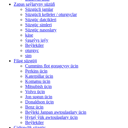
Zapas şaýlaryny süzüň
Süzgüçli jamlar
Süzgüçli kelleler / oturgyçlar
Süzgüç datçikleri
Süzgüç simleri
Süzgüç nasoslary
käse
ýaşaýyş jaýy
Beýlekiler
oturgyç
sim
Filag süzgüji
Cummins flot goragçysy üçin
Perkins üçin
Katerpillar üçin
Komatsu üçin
Mitsubish üçin
Volvo üçin
Jon sugun üçin
Donaldson üçin
Benz üçin
Beýleki Janpan awtoulaglary üçin
Hytaý ýük awtoulaglary üçin
Beýlekiler
Gidrawlik süzgüç