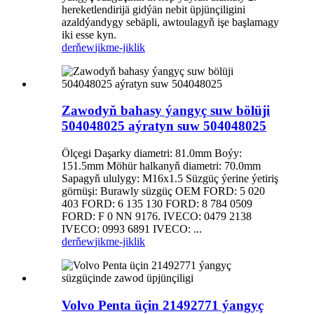
hereketlendirijä gidýän nebit üpjünçiligini
azaldýandygy sebäpli, awtoulagyň işe başlamagy
iki esse kyn.
derňew
jikme-jiklik
Zawodyň bahasy ýangyç suw bölüji
504048025 aýratyn suw 504048025
Ölçegi Daşarky diametri: 81.0mm Boýy:
151.5mm Möhür halkanyň diametri: 70.0mm
Sapagyň ululygy: M16x1.5 Süzgüç ýerine ýetiriş
görnüşi: Burawly süzgüç OEM FORD: 5 020
403 FORD: 6 135 130 FORD: 8 784 0509
FORD: F 0 NN 9176. IVECO: 0479 2138
IVECO: 0993 6891 IVECO: ...
derňew
jikme-jiklik
Volvo Penta üçin 21492771 ýangyç