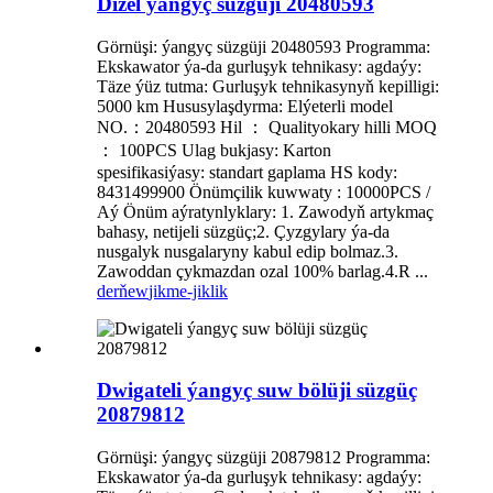
Dizel ýangyç süzgüji 20480593
Görnüşi: ýangyç süzgüji 20480593 Programma:
Ekskawator ýa-da gurluşyk tehnikasy: agdaýy:
Täze ýüz tutma: Gurluşyk tehnikasynyň kepilligi:
5000 km Hususylaşdyrma: Elýeterli model
NO.：20480593 Hil ： Qualityokary hilli MOQ
： 100PCS Ulag bukjasy: Karton
spesifikasiýasy: standart gaplama HS kody:
8431499900 Önümçilik kuwwaty : 10000PCS /
Aý Önüm aýratynlyklary: 1. Zawodyň artykmaç
bahasy, netijeli süzgüç;2. Çyzgylary ýa-da
nusgalyk nusgalaryny kabul edip bolmaz.3.
Zawoddan çykmazdan ozal 100% barlag.4.R ...
derňew
jikme-jiklik
Dwigateli ýangyç suw bölüji süzgüç
20879812
Görnüşi: ýangyç süzgüji 20879812 Programma:
Ekskawator ýa-da gurluşyk tehnikasy: agdaýy: