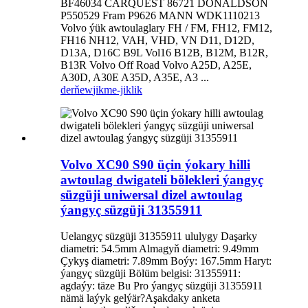
BF46034 CARQUEST 86721 DONALDSON
P550529 Fram P9626 MANN WDK1110213
Volvo ýük awtoulaglary FH / FM, FH12, FM12,
FH16 NH12, VAH, VHD, VN D11, D12D,
D13A, D16C B9L Vol16 B12B, B12M, B12R,
B13R Volvo Off Road Volvo A25D, A25E,
A30D, A30E A35D, A35E, A3 ...
derňew
jikme-jiklik
Volvo XC90 S90 üçin ýokary hilli
awtoulag dwigateli bölekleri ýangyç
süzgüji uniwersal dizel awtoulag
ýangyç süzgüji 31355911
Uelangyç süzgüji 31355911 ululygy Daşarky
diametri: 54.5mm Almagyň diametri: 9.49mm
Çykyş diametri: 7.89mm Boýy: 167.5mm Haryt:
ýangyç süzgüji Bölüm belgisi: 31355911:
agdaýy: täze Bu Pro ýangyç süzgüji 31355911
nämä laýyk gelýär?Aşakdaky anketa