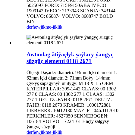
5025097 FORD: 715F9150ABA IVECO:
1909142 IVECO: 2133943 SCANIA: 343144
VOLVO: 860874 VOLVO: 8608747 BOLD
BIN
derňew
jikme-jiklik
Awtoulag ätiýaçlyk şaýlary ýangyç
süzgüç elementi 0118 2671
Ölçegi Daşarky diametri: 93mm Içki diametri 1:
62mm Içki diametri 2: 71mm Boýy: 144mm
Çykyş sapagynyň ululygy: M 18 X 1.5 OEM
KATERPILLAR: 399-1442 CLAAS: 00 1302
277 0 CLAAS: 00 1302 277 1 CLAAS: 1302
277 1 DEUTZ -FAHR: 0118 2671 DEUTZ-
FAHR: 0118 2673 KRAMER: 1000172881
LIEBHERR: 10412130 MAZ: FT 046.1117010
PERKINLER: 4527059 SENNEBOGEN:
106184 VOLVO: 17224161 Haçly salgysy
ýangyç süzgüji ...
derňew
jikme-jiklik