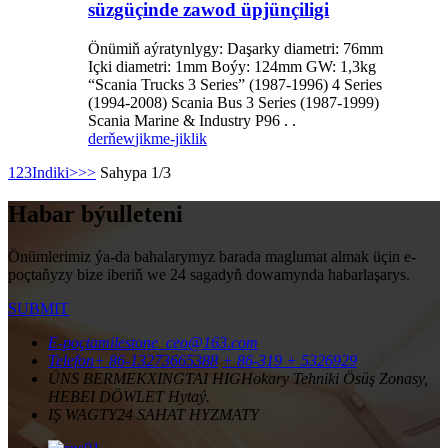
süzgüçinde zawod üpjünçiligi
Önümiň aýratynlygy: Daşarky diametri: 76mm
Içki diametri: 1mm Boýy: 124mm GW: 1,3kg
“Scania Trucks 3 Series” (1987-1996) 4 Series
(1994-2008) Scania Bus 3 Series (1987-1999)
Scania Marine & Industry P96 . .
derňew
jikme-jiklik
1
2
3
Indiki>
>>
Sahypa 1/3
Habar býulleteni
Önümlerimiz ýa-da bahalarymyz barada maglumat almak üçin e-
poçtaňyzy bize iberiň we 24 sagadyň dowamynda habarlaşarys.
SUBMIT
E-poçta
milestone_ceo@163.com
Telefon
+ 86-13273665388
+ 86-319 + 5326929
ÜNS BERMEK
XINGTAI HIGHokary Tehniki Ösüş Zonasy,
HEBEI DÖWLET Hytaý.
IŞ WAGTY
24 SAHAT HYZMATY