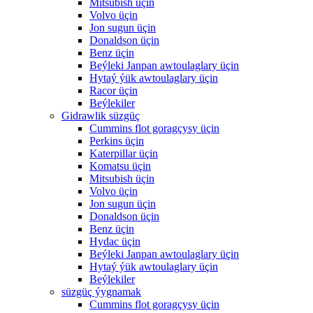
Mitsubish üçin
Volvo üçin
Jon sugun üçin
Donaldson üçin
Benz üçin
Beýleki Janpan awtoulaglary üçin
Hytaý ýük awtoulaglary üçin
Racor üçin
Beýlekiler
Gidrawlik süzgüç
Cummins flot goragçysy üçin
Perkins üçin
Katerpillar üçin
Komatsu üçin
Mitsubish üçin
Volvo üçin
Jon sugun üçin
Donaldson üçin
Benz üçin
Hydac üçin
Beýleki Janpan awtoulaglary üçin
Hytaý ýük awtoulaglary üçin
Beýlekiler
süzgüç ýygnamak
Cummins flot goragçysy üçin