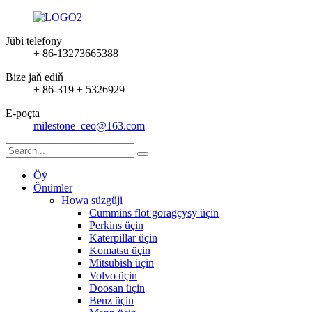
Jübi telefony
+ 86-13273665388
Bize jaň ediň
+ 86-319 + 5326929
E-poçta
milestone_ceo@163.com
Öý
Önümler
Howa süzgüji
Cummins flot goragçysy üçin
Perkins üçin
Katerpillar üçin
Komatsu üçin
Mitsubish üçin
Volvo üçin
Doosan üçin
Benz üçin