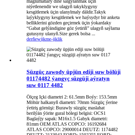
maglumatlary diňe salgylanmak üçin
niýetlenendir we ulagyň takyklygyny
kesgitlemek üçin ulanylmaly däldir.Takyk
laýyklygyny kesgitlemek we haýsydyr bir anketa
belliklerini gözden geçirmek üçin ýokardaky
“Gabat gelýändigine göz ýetiriň” ulagyň saýlama
gutusyny ulanyň.Size gerek bolsa ...
derňew
jikme-jiklik
Süzgüç zawody üpjün ediji suw bölüji
01174482 ýangyç süzgüji aýratyn
suw 0117 4482
Ölçeg Içki diametri 2: 61.5mm Boýy: 153.5mm
Möhür halkanyň diametri: 70mm Süzgüç ýerine
ýetiriş görnüşi: Burawly süzgüç maslahat
berilýän ýörite gural bölegi belgisi: OCS1
Baglaýjy sapak: M16x1.5 Gabyk diametri:
81mm OEM ATLAS COPCO: 16192684
ATLAS COPCO: 29000014 DEUTZ: 1174482
DEUTZ: 2133943 FORD: 1502255 FORD: