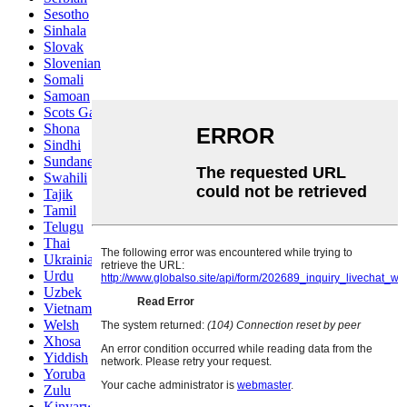
Sesotho
Sinhala
Slovak
Slovenian
Somali
Samoan
Scots Gaelic
Shona
Sindhi
Sundanese
Swahili
Tajik
Tamil
Telugu
Thai
Ukrainian
Urdu
Uzbek
Vietnamese
Welsh
Xhosa
Yiddish
Yoruba
Zulu
Kinyarwanda