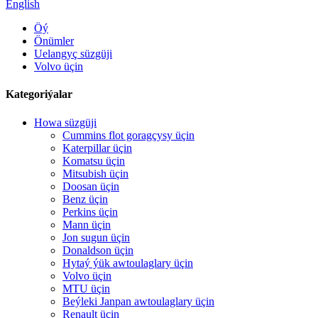
English
Öý
Önümler
Uelangyç süzgüji
Volvo üçin
Kategoriýalar
Howa süzgüji
Cummins flot goragçysy üçin
Katerpillar üçin
Komatsu üçin
Mitsubish üçin
Doosan üçin
Benz üçin
Perkins üçin
Mann üçin
Jon sugun üçin
Donaldson üçin
Hytaý ýük awtoulaglary üçin
Volvo üçin
MTU üçin
Beýleki Janpan awtoulaglary üçin
Renault üçin