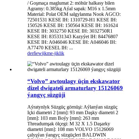
/ Goşmaça maglumat 2: möhür halkasy bilen
Agramy: 0.385kg Aýal sapak: M16 x 1.5mm
Material: Polat OEM salgylanma Nook AGCO:
72501531 KESE IH: 1310729-H1 KESE IH:
150526 KESE IH: 150564 KESE IH: 161624
KESE IH: 3032750 KESE IH: 3032750R1
KESE IH: 835331343 Kazyýet IH: 84476807
KESE IH: A046046 KESE IH: A046046 IH:
A77470 KESEL IH: ...
derňew
jikme-jiklik
“Volvo” awtoulagy üçin ekskawator
dizel dwigateli armaturlary 15126069
ýangyç süzgüji
Aýratynlyk Süzgüç görnüşi: Aýlanýan süzgüç
Içki diametri 2 [mm]: 93 mm Daşky diametri 2
[mm]: 103 mm Boýy [mm]: 263 mm
Threadumşak ölçegi: M 32 X 1.5 Daşarky
diametri [mm]: 108 mm VOLVO 15126069
çalyşýan ýangyç süzgüçleri BALDWIN