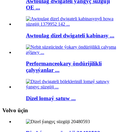
Awtoulag dwigateli ýangyç süzgüji
OE ...
Awtoulag dizel dwigateli kabinasy ...
Performanceokary öndürijilikli
çalyşýanlar ...
Dizel lomaý satuw ...
Volvo üçin