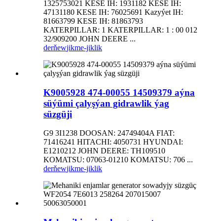
1325753021 KESE IH: 1931182 KESE IH:
47131180 KESE IH: 76025691 Kazyýet IH:
81663799 KESE IH: 81863793
KATERPILLAR: 1 KATERPILLAR: 1 : 00 012
32/909200 JOHN DEERE ...
derňew
jikme-jiklik
K9005928 474-00055 14509379 aýna
süýümi çalyşýan gidrawlik ýag
süzgüji
G9 3I1238 DOOSAN: 24749404A FIAT:
71416241 HITACHI: 4050731 HYUNDAI:
E1210212 JOHN DEERE: TH109510
KOMATSU: 07063-01210 KOMATSU: 706 ...
derňew
jikme-jiklik