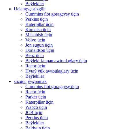
Beýlekiler
Uelangyç süzgüji
Cummins flot goragçysy üçin
Perkins üçin
Katerpillar üçin
Komatsu üçin
Mitsubish üçin
Volvo üçin
Jon sugun üçin
Donaldson üçin
Benz üçin
Beýleki Janpan awtoulaglary üçin
Racor üçin
Hytaý ýük awtoulaglary üçin
Beýlekiler
süzgüç ýygnamak
Cummins flot goragçysy üçin
Racor üçin
Parker üçin
Katerpillar üçin
Wabco üçin
JCB üçin
Perkins üçin
Beýlekiler
Baldwin üçin