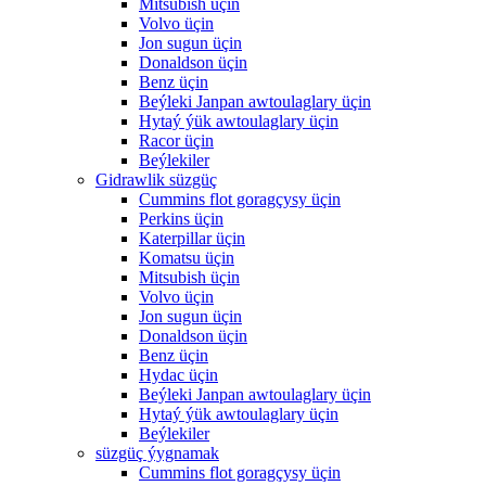
Mitsubish üçin
Volvo üçin
Jon sugun üçin
Donaldson üçin
Benz üçin
Beýleki Janpan awtoulaglary üçin
Hytaý ýük awtoulaglary üçin
Racor üçin
Beýlekiler
Gidrawlik süzgüç
Cummins flot goragçysy üçin
Perkins üçin
Katerpillar üçin
Komatsu üçin
Mitsubish üçin
Volvo üçin
Jon sugun üçin
Donaldson üçin
Benz üçin
Hydac üçin
Beýleki Janpan awtoulaglary üçin
Hytaý ýük awtoulaglary üçin
Beýlekiler
süzgüç ýygnamak
Cummins flot goragçysy üçin