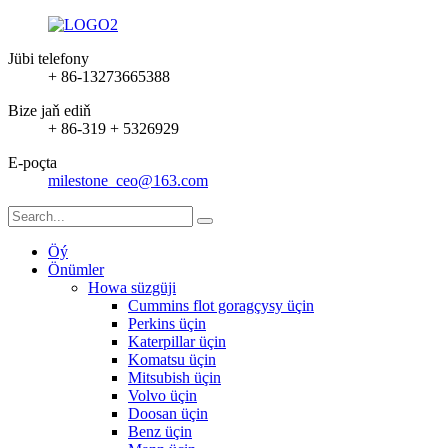
Jübi telefony
+ 86-13273665388
Bize jaň ediň
+ 86-319 + 5326929
E-poçta
milestone_ceo@163.com
Öý
Önümler
Howa süzgüji
Cummins flot goragçysy üçin
Perkins üçin
Katerpillar üçin
Komatsu üçin
Mitsubish üçin
Volvo üçin
Doosan üçin
Benz üçin