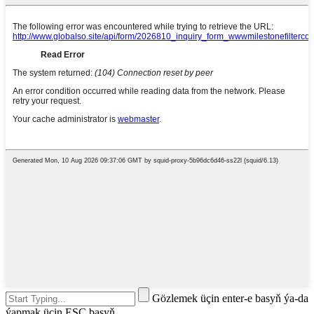
Gözlemek üçin enter-e basyň ýa-da
ýapmak üçin ESC basyň