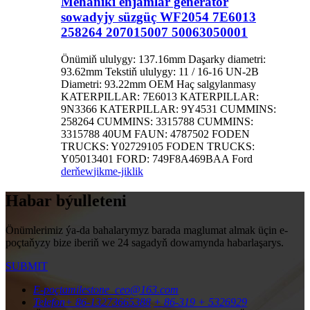
Mehaniki enjamlar generator
sowadyjy süzgüç WF2054 7E6013
258264 207015007 50063050001
Önümiň ululygy: 137.16mm Daşarky diametri:
93.62mm Tekstiň ululygy: 11 / 16-16 UN-2B
Diametri: 93.22mm OEM Haç salgylanmasy
KATERPILLAR: 7E6013 KATERPILLAR:
9N3366 KATERPILLAR: 9Y4531 CUMMINS:
258264 CUMMINS: 3315788 CUMMINS:
3315788 40UM FAUN: 4787502 FODEN
TRUCKS: Y02729105 FODEN TRUCKS:
Y05013401 FORD: 749F8A469BAA Ford
derňew
jikme-jiklik
Habar býulleteni
Önümlerimiz ýa-da bahalarymyz barada maglumat almak üçin e-
poçtaňyzy bize iberiň we 24 sagadyň dowamynda habarlaşarys.
SUBMIT
E-poçta
milestone_ceo@163.com
Telefon
+ 86-13273665388
+ 86-319 + 5326929