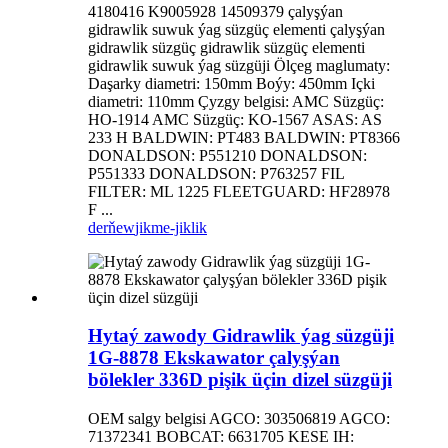
4180416 K9005928 14509379 çalyşýan
gidrawlik suwuk ýag süzgüç elementi çalyşýan
gidrawlik süzgüç gidrawlik süzgüç elementi
gidrawlik suwuk ýag süzgüji Ölçeg maglumaty:
Daşarky diametri: 150mm Boýy: 450mm Içki
diametri: 110mm Çyzgy belgisi: AMC Süzgüç:
HO-1914 AMC Süzgüç: KO-1567 ASAS: AS
233 H BALDWIN: PT483 BALDWIN: PT8366
DONALDSON: P551210 DONALDSON:
P551333 DONALDSON: P763257 FIL
FILTER: ML 1225 FLEETGUARD: HF28978
F ...
derňew
jikme-jiklik
Hytaý zawody Gidrawlik ýag süzgüji
1G-8878 Ekskawator çalyşýan
bölekler 336D pişik üçin dizel süzgüji
OEM salgy belgisi AGCO: 303506819 AGCO:
71372341 BOBCAT: 6631705 KESE IH: