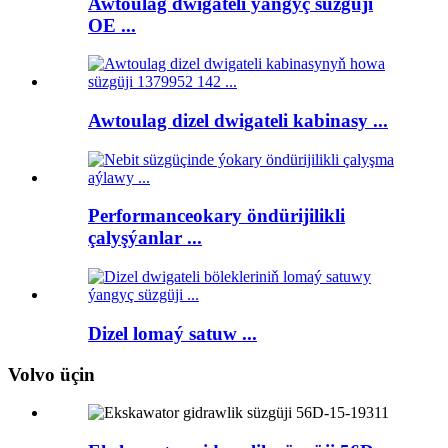
Awtoulag dwigateli ýangyç süzgüji
OE ...
Awtoulag dizel dwigateli kabinasy ...
Performanceokary öndürijilikli
çalyşýanlar ...
Dizel lomaý satuw ...
Volvo üçin