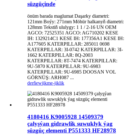
süzgüçinde
önüm barada maglumat Daşarky diametri:
121mm Boýy: 271mm Möhür halkanyň diametri:
128mm Tekstiň ululygy: 1 1 / 2-16 UN OEM
AGCO: 72525351 AGCO: AG710202 KESE
IH: 1329214C1 KESE IH: 177356A1 KESE IH:
A177605 KATERPILLAR: 285011 0698
KATERPILLAR: 3I-0742 KATERPILLAR: 3I-
1662 KATERPILLAR: 8Q-2003
KATERPILLAR: 8T-7474 KATERPILLAR:
9U-5870 KATERPILLAR: 9U-6983
KATERPILLAR: 9U-6985 DOOSAN VOL
GÖRNÜŞ: ARH087 ...
derňew
jikme-jiklik
4180416 K9005928 14509379
çalyşýan gidrawlik suwuklyk ýag
süzgüç elementi P551333 HF28978