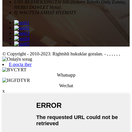
ÜNS BERMEK
XINGTAI HIGHokary Tehniki Ösüş Zonasy,
HEBEI DÖWLET Hytaý.
IŞ WAGTY
24 SAHAT HYZMATY
© Copyright - 2010-2023: Rightshli hukuklar goralan.
- , , , , , ,
E-poçta iber
Whatsapp
Wechat
x