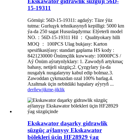
Ekskawator gidrawlik süzgüji 56D-
15-19311
Görnüşi: 56D-15-19311: agdaýy: Täze ýüz
tutma: Gurluşyk tehnikasynyň kepilligi: 5000 km
ýa-da 250 sagat Hususlaşdyrma: Elýeterli model
NO.：56D-15-19311 Hil ： Qualityokary hilli
MOQ ： 100PCS Ulag bukjasy: Karton
spesifikasiýasy: standart gaplama HS kody :
8421230000 Önümçilik kuwwaty: 10000PCS /
Aý Önüm aýratynlyklary: 1. Zawodyň artykmaç
bahasy, netijeli süzgüç;2. Çyzgylary ýa-da
nusgalyk nusgalaryny kabul edip bolmaz.3.
Zawoddan çykmazdan ozal 100% barlag.4.
Azaltmak üçin nebitdäki hapalary aýyryň ...
derňew
jikme-jiklik
Ekskawator daşarky gidrawlik
süzgüç aýlanyşy Ekskawator
bölekleri üçin HF28929 ýag