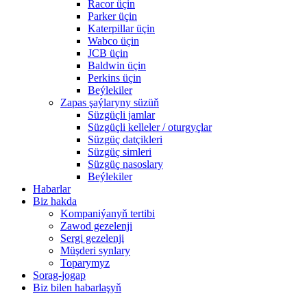
Racor üçin
Parker üçin
Katerpillar üçin
Wabco üçin
JCB üçin
Baldwin üçin
Perkins üçin
Beýlekiler
Zapas şaýlaryny süzüň
Süzgüçli jamlar
Süzgüçli kelleler / oturgyçlar
Süzgüç datçikleri
Süzgüç simleri
Süzgüç nasoslary
Beýlekiler
Habarlar
Biz hakda
Kompaniýanyň tertibi
Zawod gezelenji
Sergi gezelenji
Müşderi synlary
Toparymyz
Sorag-jogap
Biz bilen habarlaşyň