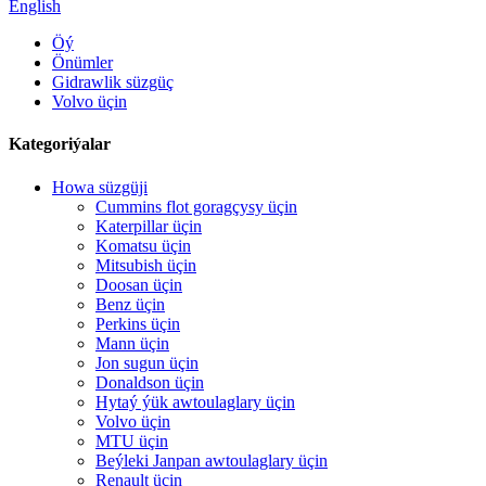
English
Öý
Önümler
Gidrawlik süzgüç
Volvo üçin
Kategoriýalar
Howa süzgüji
Cummins flot goragçysy üçin
Katerpillar üçin
Komatsu üçin
Mitsubish üçin
Doosan üçin
Benz üçin
Perkins üçin
Mann üçin
Jon sugun üçin
Donaldson üçin
Hytaý ýük awtoulaglary üçin
Volvo üçin
MTU üçin
Beýleki Janpan awtoulaglary üçin
Renault üçin