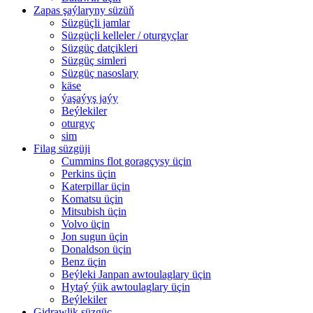
Zapas şaýlaryny süzüň
Süzgüçli jamlar
Süzgüçli kelleler / oturgyçlar
Süzgüç datçikleri
Süzgüç simleri
Süzgüç nasoslary
käse
ýaşaýyş jaýy
Beýlekiler
oturgyç
sim
Filag süzgüji
Cummins flot goragçysy üçin
Perkins üçin
Katerpillar üçin
Komatsu üçin
Mitsubish üçin
Volvo üçin
Jon sugun üçin
Donaldson üçin
Benz üçin
Beýleki Janpan awtoulaglary üçin
Hytaý ýük awtoulaglary üçin
Beýlekiler
Gidrawlik süzgüç