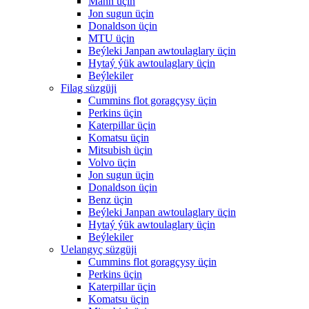
Mann üçin
Jon sugun üçin
Donaldson üçin
MTU üçin
Beýleki Janpan awtoulaglary üçin
Hytaý ýük awtoulaglary üçin
Beýlekiler
Filag süzgüji
Cummins flot goragçysy üçin
Perkins üçin
Katerpillar üçin
Komatsu üçin
Mitsubish üçin
Volvo üçin
Jon sugun üçin
Donaldson üçin
Benz üçin
Beýleki Janpan awtoulaglary üçin
Hytaý ýük awtoulaglary üçin
Beýlekiler
Uelangyç süzgüji
Cummins flot goragçysy üçin
Perkins üçin
Katerpillar üçin
Komatsu üçin