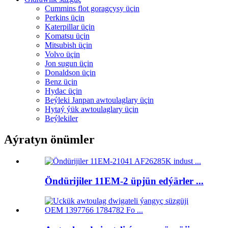
Cummins flot goragçysy üçin
Perkins üçin
Katerpillar üçin
Komatsu üçin
Mitsubish üçin
Volvo üçin
Jon sugun üçin
Donaldson üçin
Benz üçin
Hydac üçin
Beýleki Janpan awtoulaglary üçin
Hytaý ýük awtoulaglary üçin
Beýlekiler
Aýratyn önümler
Öndürijiler 11EM-2 üpjün edýärler ...