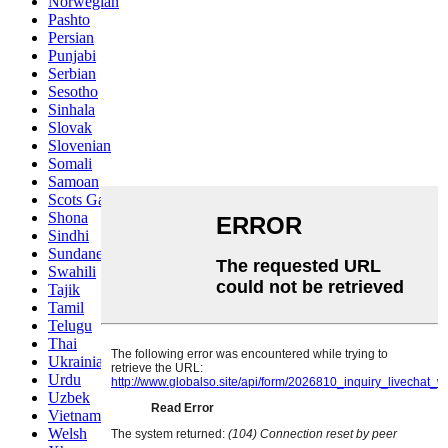
Norwegian
Pashto
Persian
Punjabi
Serbian
Sesotho
Sinhala
Slovak
Slovenian
Somali
Samoan
Scots Gaelic
Shona
Sindhi
Sundanese
Swahili
Tajik
Tamil
Telugu
Thai
Ukrainian
Urdu
Uzbek
Vietnamese
Welsh