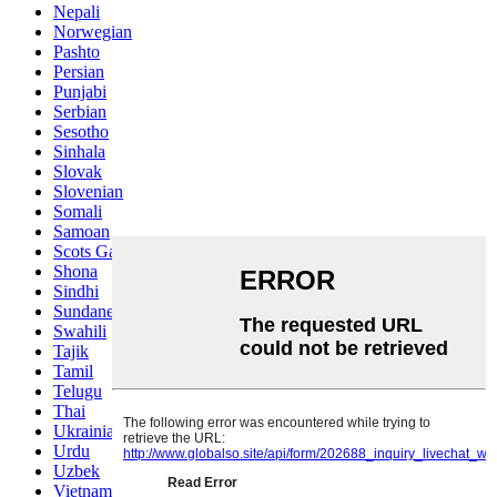
Nepali
Norwegian
Pashto
Persian
Punjabi
Serbian
Sesotho
Sinhala
Slovak
Slovenian
Somali
Samoan
Scots Gaelic
Shona
Sindhi
Sundanese
Swahili
Tajik
Tamil
Telugu
Thai
Ukrainian
Urdu
Uzbek
Vietnamese