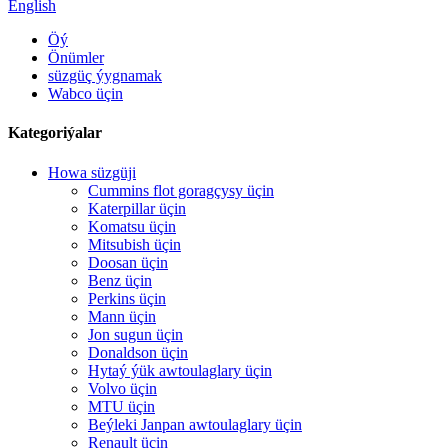
English
Öý
Önümler
süzgüç ýygnamak
Wabco üçin
Kategoriýalar
Howa süzgüji
Cummins flot goragçysy üçin
Katerpillar üçin
Komatsu üçin
Mitsubish üçin
Doosan üçin
Benz üçin
Perkins üçin
Mann üçin
Jon sugun üçin
Donaldson üçin
Hytaý ýük awtoulaglary üçin
Volvo üçin
MTU üçin
Beýleki Janpan awtoulaglary üçin
Renault üçin