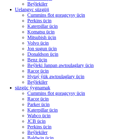
Beýlekiler
Uelangyç süzgüji
Cummins flot goragçysy üçin
Perkins üçin
Katerpillar üçin
Komatsu üçin
Mitsubish üçin
Volvo üçin
Jon sugun üçin
Donaldson üçin
Benz üçin
Beýleki Janpan awtoulaglary üçin
Racor üçin
Hytaý ýük awtoulaglary üçin
Beýlekiler
süzgüç ýygnamak
Cummins flot goragçysy üçin
Racor üçin
Parker üçin
Katerpillar üçin
Wabco üçin
JCB üçin
Perkins üçin
Beýlekiler
Baldwin üçin