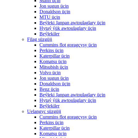
Mann üçin
Jon sugun üçin
Donaldson üçin
MTU üçin
Beýleki Janpan awtoulaglary üçin
Hytaý ýük awtoulaglary üçin
Beýlekiler
Filag süzgüji
Cummins flot goragçysy üçin
Perkins üçin
Katerpillar üçin
Komatsu üçin
Mitsubish üçin
Volvo üçin
Jon sugun üçin
Donaldson üçin
Benz üçin
Beýleki Janpan awtoulaglary üçin
Hytaý ýük awtoulaglary üçin
Beýlekiler
Uelangyç süzgüji
Cummins flot goragçysy üçin
Perkins üçin
Katerpillar üçin
Komatsu üçin