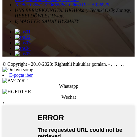
Telefon
+ 86-13273665388
+ 86-319 + 5326929
ÜNS BERMEK
XINGTAI HIGHokary Tehniki Ösüş Zonasy,
HEBEI DÖWLET Hytaý.
IŞ WAGTY
24 SAHAT HYZMATY
© Copyright - 2010-2023: Rightshli hukuklar goralan.
- , , , , , ,
E-poçta iber
Whatsapp
Wechat
x