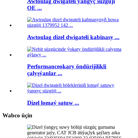
Awtoulag dwigateli ýangyç süzgüji
OE ...
Awtoulag dizel dwigateli kabinasy ...
Performanceokary öndürijilikli
çalyşýanlar ...
Dizel lomaý satuw ...
Wabco üçin