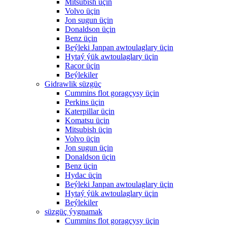
Mitsubish üçin
Volvo üçin
Jon sugun üçin
Donaldson üçin
Benz üçin
Beýleki Janpan awtoulaglary üçin
Hytaý ýük awtoulaglary üçin
Racor üçin
Beýlekiler
Gidrawlik süzgüç
Cummins flot goragçysy üçin
Perkins üçin
Katerpillar üçin
Komatsu üçin
Mitsubish üçin
Volvo üçin
Jon sugun üçin
Donaldson üçin
Benz üçin
Hydac üçin
Beýleki Janpan awtoulaglary üçin
Hytaý ýük awtoulaglary üçin
Beýlekiler
süzgüç ýygnamak
Cummins flot goragçysy üçin