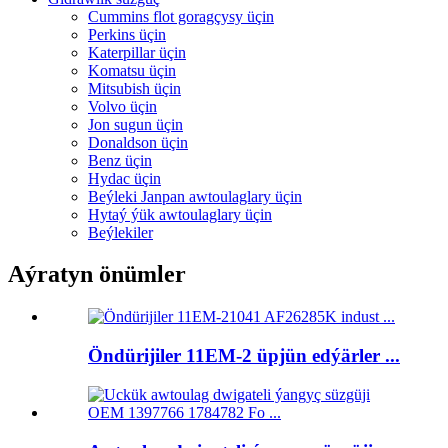
Cummins flot goragçysy üçin
Perkins üçin
Katerpillar üçin
Komatsu üçin
Mitsubish üçin
Volvo üçin
Jon sugun üçin
Donaldson üçin
Benz üçin
Hydac üçin
Beýleki Janpan awtoulaglary üçin
Hytaý ýük awtoulaglary üçin
Beýlekiler
Aýratyn önümler
Öndürijiler 11EM-2 üpjün edýärler ...