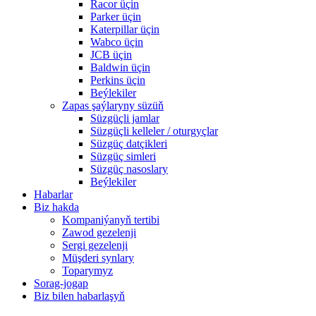
Racor üçin
Parker üçin
Katerpillar üçin
Wabco üçin
JCB üçin
Baldwin üçin
Perkins üçin
Beýlekiler
Zapas şaýlaryny süzüň
Süzgüçli jamlar
Süzgüçli kelleler / oturgyçlar
Süzgüç datçikleri
Süzgüç simleri
Süzgüç nasoslary
Beýlekiler
Habarlar
Biz hakda
Kompaniýanyň tertibi
Zawod gezelenji
Sergi gezelenji
Müşderi synlary
Toparymyz
Sorag-jogap
Biz bilen habarlaşyň