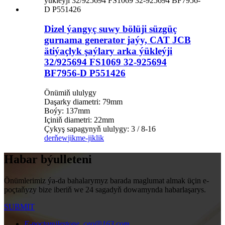
Dizel ýangyç suwy bölüji süzgüç
gurnama generator jaýy, CAT JCB
ätiýaçlyk şaýlary arka ýükleýji
32/925694 FS1069 32-925694
BF7956-D P551426
Önümiň ululygy
Daşarky diametri: 79mm
Boýy: 137mm
Içiniň diametri: 22mm
Çykyş sapagynyň ululygy: 3 / 8-16
derňew
jikme-jiklik
Habar býulleteni
Önümlerimiz ýa-da bahalarymyz barada maglumat almak üçin e-
poçtaňyzy bize iberiň we 24 sagadyň dowamynda habarlaşarys.
SUBMIT
E-poçta
milestone_ceo@163.com