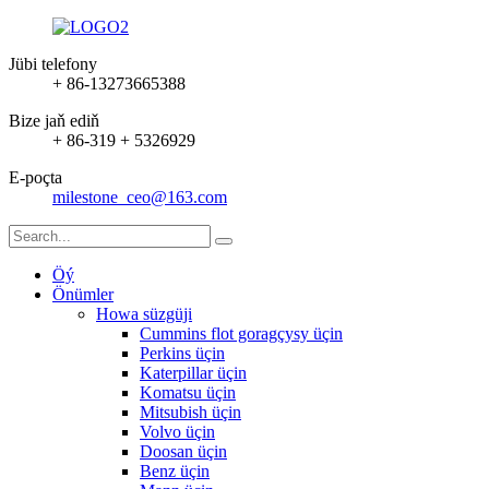
Jübi telefony
+ 86-13273665388
Bize jaň ediň
+ 86-319 + 5326929
E-poçta
milestone_ceo@163.com
Öý
Önümler
Howa süzgüji
Cummins flot goragçysy üçin
Perkins üçin
Katerpillar üçin
Komatsu üçin
Mitsubish üçin
Volvo üçin
Doosan üçin
Benz üçin