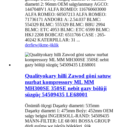
diametri 2: 96mm OEM salgylanmasy AGCO:
1447048V1 ALFA ROMEO: 116760603000
ALFA ROMEO: 60507213 ALFA ROMEO:
71736171 ANDORI: A: 2.54.037 BLMC:
554329 BLMC: 555329 BLMC: BBU 2994
BLMC: ETC 4953 BLMC: ETC 6599 BLMC:
HKJ 2208 BOBCAT: 6511766 CASE : 265-
40242 KATERPILLAR: 31 ...
derňew
jikme-jiklik
Qualityokary hilli Zawod göni satuw
nurbat kompressory ML MM
MH300SE 350SE nebit gazy bölüji
süzgüç 54509435 LE68001
Önümiň ölçegi Daşarky diametri: 535mm
Daşarky diametri 1: 475mm Boýy: 452mm OEM
salgy belgisi INGERSOLL-RAND: 54509435
MANN-FILTER: LE 68 001 BOSSA GROUP
dürli guýma we işleýiş bölekleri, ýük