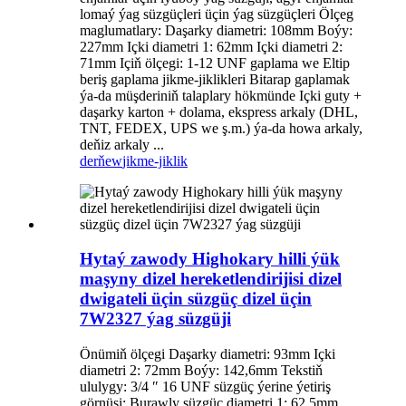
lomaý ýag süzgüçleri üçin ýag süzgüçleri Ölçeg
maglumatlary: Daşarky diametri: 108mm Boýy:
227mm Içki diametri 1: 62mm Içki diametri 2:
71mm Içiň ölçegi: 1-12 UNF gaplama we Eltip
beriş gaplama jikme-jiklikleri Bitarap gaplamak
ýa-da müşderiniň talaplary hökmünde Içki guty +
daşarky karton + dolama, ekspress arkaly (DHL,
TNT, FEDEX, UPS we ş.m.) ýa-da howa arkaly,
deňiz arkaly ...
derňew
jikme-jiklik
Hytaý zawody Highokary hilli ýük
maşyny dizel hereketlendirijisi dizel
dwigateli üçin süzgüç dizel üçin
7W2327 ýag süzgüji
Önümiň ölçegi Daşarky diametri: 93mm Içki
diametri 2: 72mm Boýy: 142,6mm Tekstiň
ululygy: 3/4 ″ 16 UNF süzgüç ýerine ýetiriş
görnüşi: Burawly süzgüç diametri 1: 62.5mm