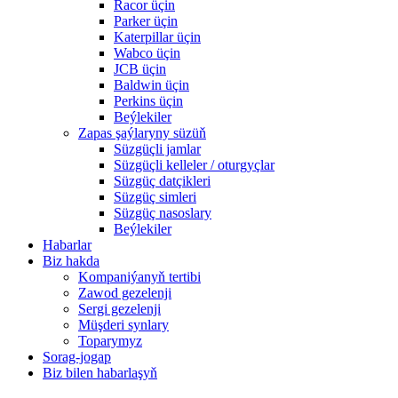
Racor üçin
Parker üçin
Katerpillar üçin
Wabco üçin
JCB üçin
Baldwin üçin
Perkins üçin
Beýlekiler
Zapas şaýlaryny süzüň
Süzgüçli jamlar
Süzgüçli kelleler / oturgyçlar
Süzgüç datçikleri
Süzgüç simleri
Süzgüç nasoslary
Beýlekiler
Habarlar
Biz hakda
Kompaniýanyň tertibi
Zawod gezelenji
Sergi gezelenji
Müşderi synlary
Toparymyz
Sorag-jogap
Biz bilen habarlaşyň