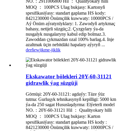
NO.：2911006800 Hil ： Qualityokary hilli
MOQ ： 100PCS Ulag bukjasy: Kartonyň
spesifikasiýasy: standart gaplama HS kody:
8421230000 Önümçilik kuwwaty: 10000PCS /
Aý Önüm aýratynlyklary: 1. Zawodyň artykmaç
bahasy, netijeli süzgüç;2. Çyzgylary ýa-da
nusgalyk nusgalaryny kabul edip bolmaz.3.
Zawoddan çykmazdan ozal 100% barlag.4. Inje
azaltmak üçin nebitdäki hapalary aýyryň ...
derňew
jikme-jiklik
Ekskawator bölekleri 20Y-60-31121
gidrawlik ýag süzgüji
Görnüşi: 20Y-60-31121: agdaýy: Täze ýüz
tutma: Gurluşyk tehnikasynyň kepilligi: 5000 km
ýa-da 250 sagat Hususlaşdyrma: Elýeterli model
NO.：20Y-60-31121 Hil ： Qualityokary hilli
MOQ ： 100PCS Ulag bukjasy: Karton
spesifikasiýasy: standart gaplama HS kody :
8421230000 Önümçilik kuwwaty: 10000PCS /