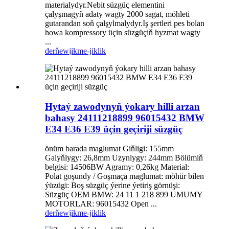
materialydyr.Nebit süzgüç elementini
çalyşmagyň adaty wagty 2000 sagat, möhleti
gutarandan soň çalşylmalydyr.Iş şertleri pes bolan
howa kompressory üçin süzgüçiň hyzmat wagty
...
derňew
jikme-jiklik
Hytaý zawodynyň ýokary hilli arzan
bahasy 24111218899 96015432 BMW
E34 E36 E39 üçin geçiriji süzgüç
önüm barada maglumat Giňligi: 155mm
Galyňlygy: 26,8mm Uzynlygy: 244mm Bölümiň
belgisi: 14506BW Agramy: 0,26kg Material:
Polat goşundy / Goşmaça maglumat: möhür bilen
ýüzügi: Boş süzgüç ýerine ýetiriş görnüşi:
Süzgüç OEM BMW: 24 11 1 218 899 UMUMY
MOTORLAR: 96015432 Open ...
derňew
jikme-jiklik