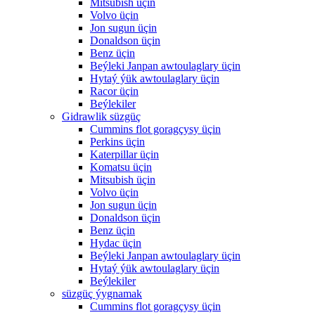
Mitsubish üçin
Volvo üçin
Jon sugun üçin
Donaldson üçin
Benz üçin
Beýleki Janpan awtoulaglary üçin
Hytaý ýük awtoulaglary üçin
Racor üçin
Beýlekiler
Gidrawlik süzgüç
Cummins flot goragçysy üçin
Perkins üçin
Katerpillar üçin
Komatsu üçin
Mitsubish üçin
Volvo üçin
Jon sugun üçin
Donaldson üçin
Benz üçin
Hydac üçin
Beýleki Janpan awtoulaglary üçin
Hytaý ýük awtoulaglary üçin
Beýlekiler
süzgüç ýygnamak
Cummins flot goragçysy üçin