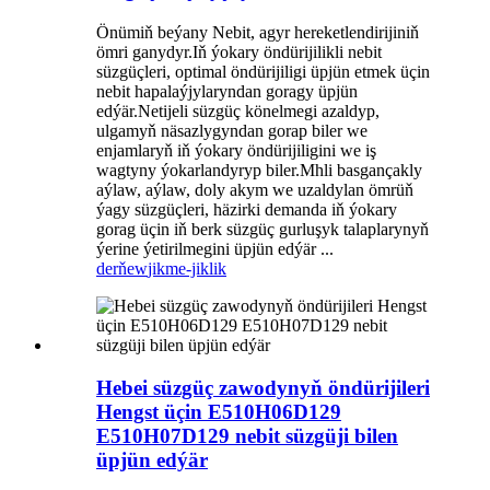
Önümiň beýany Nebit, agyr hereketlendirijiniň
ömri ganydyr.Iň ýokary öndürijilikli nebit
süzgüçleri, optimal öndürijiligi üpjün etmek üçin
nebit hapalaýjylaryndan goragy üpjün
edýär.Netijeli süzgüç könelmegi azaldyp,
ulgamyň näsazlygyndan gorap biler we
enjamlaryň iň ýokary öndürijiligini we iş
wagtyny ýokarlandyryp biler.Mhli basgançakly
aýlaw, aýlaw, doly akym we uzaldylan ömrüň
ýagy süzgüçleri, häzirki demanda iň ýokary
gorag üçin iň berk süzgüç gurluşyk talaplarynyň
ýerine ýetirilmegini üpjün edýär ...
derňew
jikme-jiklik
Hebei süzgüç zawodynyň öndürijileri
Hengst üçin E510H06D129
E510H07D129 nebit süzgüji bilen
üpjün edýär