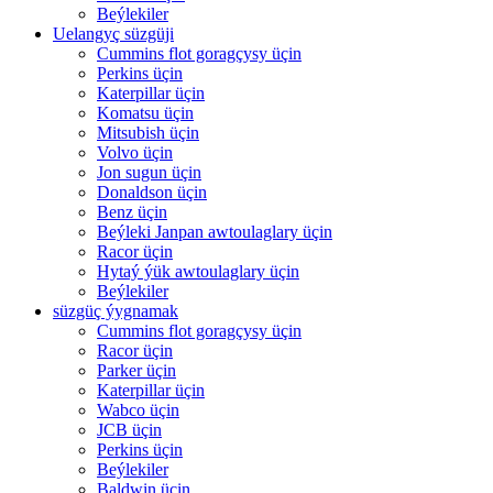
Beýlekiler
Uelangyç süzgüji
Cummins flot goragçysy üçin
Perkins üçin
Katerpillar üçin
Komatsu üçin
Mitsubish üçin
Volvo üçin
Jon sugun üçin
Donaldson üçin
Benz üçin
Beýleki Janpan awtoulaglary üçin
Racor üçin
Hytaý ýük awtoulaglary üçin
Beýlekiler
süzgüç ýygnamak
Cummins flot goragçysy üçin
Racor üçin
Parker üçin
Katerpillar üçin
Wabco üçin
JCB üçin
Perkins üçin
Beýlekiler
Baldwin üçin