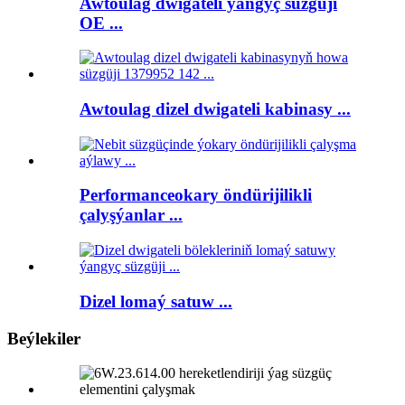
Awtoulag dwigateli ýangyç süzgüji
OE ...
Awtoulag dizel dwigateli kabinasy ...
Performanceokary öndürijilikli
çalyşýanlar ...
Dizel lomaý satuw ...
Beýlekiler