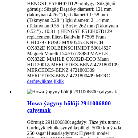
HENGST E510H07D129 ululygy: Süzgüçiň
görnüşi: Süzgüç Daşarky diametri: 121 mm
(takmynan 4.76 ″) Içki diametri 1: 58 mm
(Takmynan 2.28 ″) Içki diametri 2: 14 mm
(Takmynan 0.55 ″) Boýy: 262 mm (Takmynan
0.52 ″) . 10.31″) HENGST E510H07D129
replacement filters Baldwin P7505 Fram
CH10797 FUSO MX905453 KNECHT
OX832D KOLBENSCHMIDT 50014527
Magneti Marelli 154705778980 MAHLE
OX832D MAHLE OX832D-ECO Mann
HU12001Z MERCEDES-BENZ 4721800109
MERCEDES-BENZ 4721800309
MERCEDES-BENZ 4721800409 MERC...
derňew
jikme-jiklik
Howa ýagyny bölüji 2911006800
çalyşmak
Görnüşi: 2911006800: agdaýy: Täze ýüz tutma:
Gurluşyk tehnikasynyň kepilligi: 5000 km ýa-da
250 sagat Hususlaşdyrma: Elýeterli model