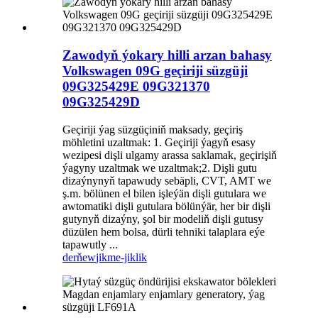
Zawodyň ýokary hilli arzan bahasy
Volkswagen 09G geçiriji süzgüji
09G325429E 09G321370
09G325429D
Geçiriji ýag süzgüçiniň maksady, geçiriş
möhletini uzaltmak: 1. Geçiriji ýagyň esasy
wezipesi dişli ulgamy arassa saklamak, geçirişiň
ýagyny uzaltmak we uzaltmak;2. Dişli gutu
dizaýnynyň tapawudy sebäpli, CVT, AMT we
ş.m. bölünen el bilen işleýän dişli gutulara we
awtomatiki dişli gutulara bölünýär, her bir dişli
gutynyň dizaýny, şol bir modeliň dişli gutusy
düzülen hem bolsa, dürli tehniki talaplara eýe
tapawutly ...
derňew
jikme-jiklik