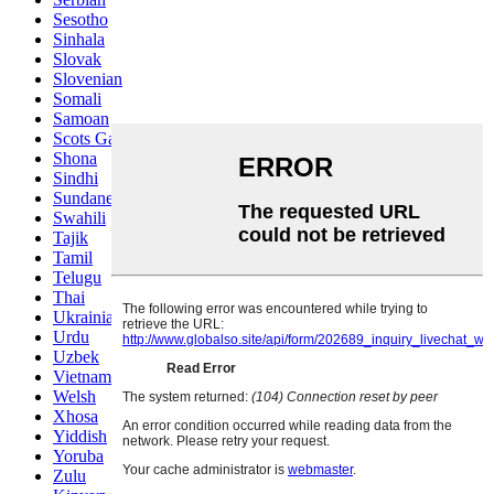
Sesotho
Sinhala
Slovak
Slovenian
Somali
Samoan
Scots Gaelic
Shona
Sindhi
Sundanese
Swahili
Tajik
Tamil
Telugu
Thai
Ukrainian
Urdu
Uzbek
Vietnamese
Welsh
Xhosa
Yiddish
Yoruba
Zulu