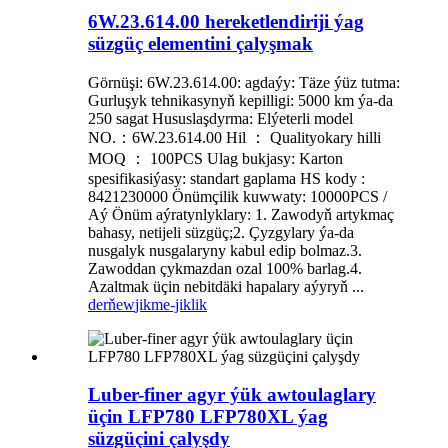
6W.23.614.00 hereketlendiriji ýag
süzgüç elementini çalyşmak
Görnüşi: 6W.23.614.00: agdaýy: Täze ýüz tutma:
Gurluşyk tehnikasynyň kepilligi: 5000 km ýa-da
250 sagat Hususlaşdyrma: Elýeterli model
NO.：6W.23.614.00 Hil ： Qualityokary hilli
MOQ ： 100PCS Ulag bukjasy: Karton
spesifikasiýasy: standart gaplama HS kody :
8421230000 Önümçilik kuwwaty: 10000PCS /
Aý Önüm aýratynlyklary: 1. Zawodyň artykmaç
bahasy, netijeli süzgüç;2. Çyzgylary ýa-da
nusgalyk nusgalaryny kabul edip bolmaz.3.
Zawoddan çykmazdan ozal 100% barlag.4.
Azaltmak üçin nebitdäki hapalary aýyryň ...
derňew
jikme-jiklik
Luber-finer agyr ýük awtoulaglary
üçin LFP780 LFP780XL ýag
süzgüçini çalyşdy