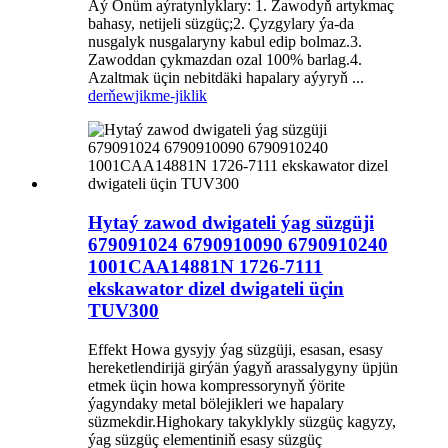
Aý Önüm aýratynlyklary: 1. Zawodyň artykmaç
bahasy, netijeli süzgüç;2. Çyzgylary ýa-da
nusgalyk nusgalaryny kabul edip bolmaz.3.
Zawoddan çykmazdan ozal 100% barlag.4.
Azaltmak üçin nebitdäki hapalary aýyryň ...
derňew
jikme-jiklik
Hytaý zawod dwigateli ýag süzgüji
679091024 6790910090 6790910240
1001CAA14881N 1726-7111
ekskawator dizel dwigateli üçin
TUV300
Effekt Howa gysyjy ýag süzgüji, esasan, esasy
hereketlendirijä girýän ýagyň arassalygyny üpjün
etmek üçin howa kompressorynyň ýörite
ýagyndaky metal bölejikleri we hapalary
süzmekdir.Highokary takyklykly süzgüç kagyzy,
ýag süzgüç elementiniň esasy süzgüç