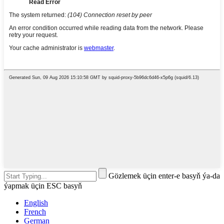
Gözlemek üçin enter-e basyň ýa-da
ýapmak üçin ESC basyň
English
French
German