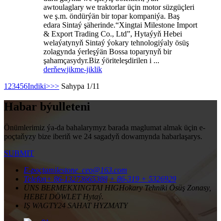
awtoulaglary we traktorlar üçin motor süzgüçleri
we ş.m. öndürýän bir topar kompaniýa. Baş
edara Sintaý şäherinde.“Xingtai Milestone Import
& Export Trading Co., Ltd”, Hytaýyň Hebei
welaýatynyň Sintaý ýokary tehnologiýaly ösüş
zolagynda ýerleşýän Bossa toparynyň bir
şahamçasydyr.Biz ýöriteleşdirilen i ...
derňew
jikme-jiklik
1
2
3
4
5
6
Indiki>
>>
Sahypa 1/11
Habar býulleteni
Önümlerimiz ýa-da bahalarymyz barada maglumat almak üçin e-
poçtaňyzy bize iberiň we 24 sagadyň dowamynda habarlaşarys.
SUBMIT
E-poçta
milestone_ceo@163.com
Telefon
+ 86-13273665388
+ 86-319 + 5326929
ÜNS BERMEK
XINGTAI HIGHokary Tehniki Ösüş Zonasy,
HEBEI DÖWLET Hytaý.
IŞ WAGTY
24 SAHAT HYZMATY