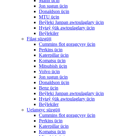
Mann üçin
Jon sugun üçin
Donaldson üçin
MTU üçin
Beýleki Janpan awtoulaglary üçin
Hytaý ýük awtoulaglary üçin
Beýlekiler
Filag süzgüji
Cummins flot goragçysy üçin
Perkins üçin
Katerpillar üçin
Komatsu üçin
Mitsubish üçin
Volvo üçin
Jon sugun üçin
Donaldson üçin
Benz üçin
Beýleki Janpan awtoulaglary üçin
Hytaý ýük awtoulaglary üçin
Beýlekiler
Uelangyç süzgüji
Cummins flot goragçysy üçin
Perkins üçin
Katerpillar üçin
Komatsu üçin