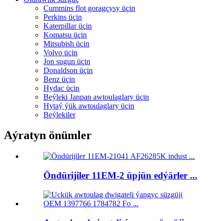
Cummins flot goragçysy üçin
Perkins üçin
Katerpillar üçin
Komatsu üçin
Mitsubish üçin
Volvo üçin
Jon sugun üçin
Donaldson üçin
Benz üçin
Hydac üçin
Beýleki Janpan awtoulaglary üçin
Hytaý ýük awtoulaglary üçin
Beýlekiler
Aýratyn önümler
Öndürijiler 11EM-2 üpjün edýärler ...