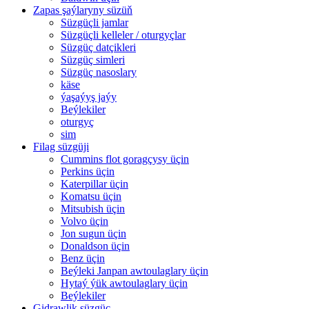
Zapas şaýlaryny süzüň
Süzgüçli jamlar
Süzgüçli kelleler / oturgyçlar
Süzgüç datçikleri
Süzgüç simleri
Süzgüç nasoslary
käse
ýaşaýyş jaýy
Beýlekiler
oturgyç
sim
Filag süzgüji
Cummins flot goragçysy üçin
Perkins üçin
Katerpillar üçin
Komatsu üçin
Mitsubish üçin
Volvo üçin
Jon sugun üçin
Donaldson üçin
Benz üçin
Beýleki Janpan awtoulaglary üçin
Hytaý ýük awtoulaglary üçin
Beýlekiler
Gidrawlik süzgüç