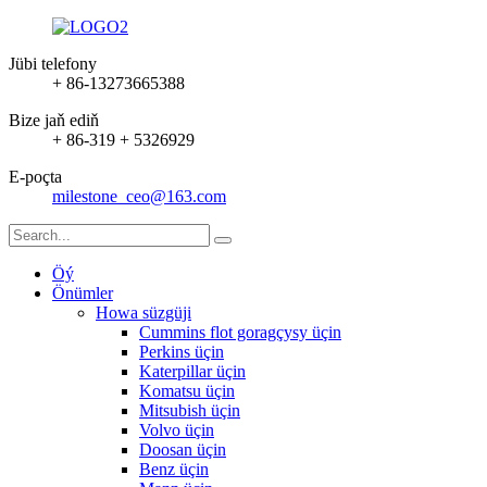
Jübi telefony
+ 86-13273665388
Bize jaň ediň
+ 86-319 + 5326929
E-poçta
milestone_ceo@163.com
Öý
Önümler
Howa süzgüji
Cummins flot goragçysy üçin
Perkins üçin
Katerpillar üçin
Komatsu üçin
Mitsubish üçin
Volvo üçin
Doosan üçin
Benz üçin