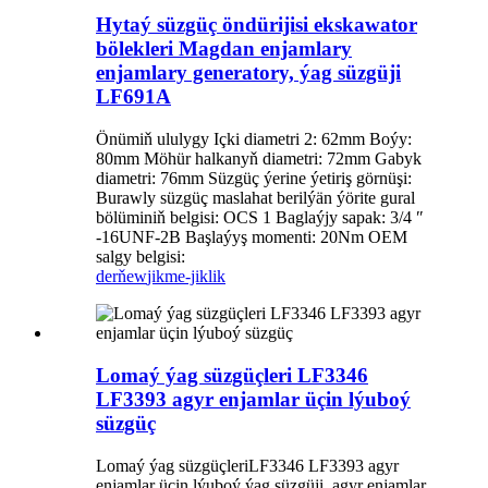
Hytaý süzgüç öndürijisi ekskawator
bölekleri Magdan enjamlary
enjamlary generatory, ýag süzgüji
LF691A
Önümiň ululygy Içki diametri 2: 62mm Boýy:
80mm Möhür halkanyň diametri: 72mm Gabyk
diametri: 76mm Süzgüç ýerine ýetiriş görnüşi:
Burawly süzgüç maslahat berilýän ýörite gural
bölüminiň belgisi: OCS 1 Baglaýjy sapak: 3/4 ″
-16UNF-2B Başlaýyş momenti: 20Nm OEM
salgy belgisi:
derňew
jikme-jiklik
Lomaý ýag süzgüçleri LF3346
LF3393 agyr enjamlar üçin lýuboý
süzgüç
Lomaý ýag süzgüçleriLF3346 LF3393 agyr
enjamlar üçin lýuboý ýag süzgüji, agyr enjamlar