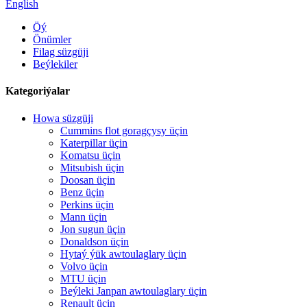
English
Öý
Önümler
Filag süzgüji
Beýlekiler
Kategoriýalar
Howa süzgüji
Cummins flot goragçysy üçin
Katerpillar üçin
Komatsu üçin
Mitsubish üçin
Doosan üçin
Benz üçin
Perkins üçin
Mann üçin
Jon sugun üçin
Donaldson üçin
Hytaý ýük awtoulaglary üçin
Volvo üçin
MTU üçin
Beýleki Janpan awtoulaglary üçin
Renault üçin