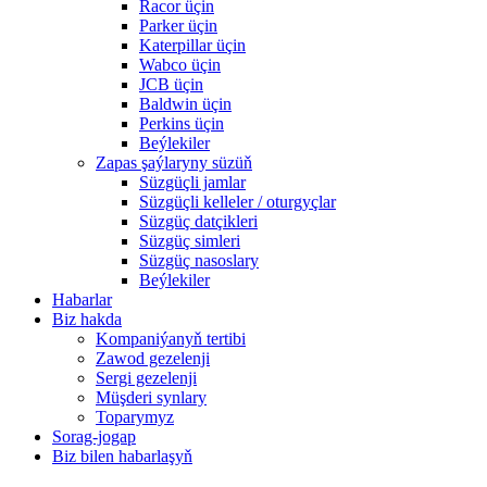
Racor üçin
Parker üçin
Katerpillar üçin
Wabco üçin
JCB üçin
Baldwin üçin
Perkins üçin
Beýlekiler
Zapas şaýlaryny süzüň
Süzgüçli jamlar
Süzgüçli kelleler / oturgyçlar
Süzgüç datçikleri
Süzgüç simleri
Süzgüç nasoslary
Beýlekiler
Habarlar
Biz hakda
Kompaniýanyň tertibi
Zawod gezelenji
Sergi gezelenji
Müşderi synlary
Toparymyz
Sorag-jogap
Biz bilen habarlaşyň