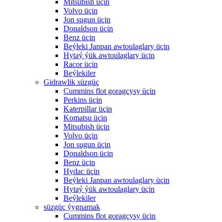
Mitsubish üçin
Volvo üçin
Jon sugun üçin
Donaldson üçin
Benz üçin
Beýleki Janpan awtoulaglary üçin
Hytaý ýük awtoulaglary üçin
Racor üçin
Beýlekiler
Gidrawlik süzgüç
Cummins flot goragçysy üçin
Perkins üçin
Katerpillar üçin
Komatsu üçin
Mitsubish üçin
Volvo üçin
Jon sugun üçin
Donaldson üçin
Benz üçin
Hydac üçin
Beýleki Janpan awtoulaglary üçin
Hytaý ýük awtoulaglary üçin
Beýlekiler
süzgüç ýygnamak
Cummins flot goragçysy üçin