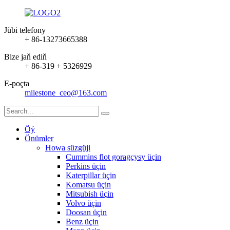
Jübi telefony
+ 86-13273665388
Bize jaň ediň
+ 86-319 + 5326929
E-poçta
milestone_ceo@163.com
Öý
Önümler
Howa süzgüji
Cummins flot goragçysy üçin
Perkins üçin
Katerpillar üçin
Komatsu üçin
Mitsubish üçin
Volvo üçin
Doosan üçin
Benz üçin