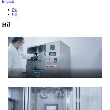
English
Öý
Hil
Hil