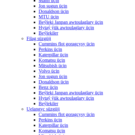
Mann üçin
Jon sugun üçin
Donaldson üçin
MTU üçin
Beýleki Janpan awtoulaglary üçin
Hytaý ýük awtoulaglary üçin
Beýlekiler
Filag süzgüji
Cummins flot goragçysy üçin
Perkins üçin
Katerpillar üçin
Komatsu üçin
Mitsubish üçin
Volvo üçin
Jon sugun üçin
Donaldson üçin
Benz üçin
Beýleki Janpan awtoulaglary üçin
Hytaý ýük awtoulaglary üçin
Beýlekiler
Uelangyç süzgüji
Cummins flot goragçysy üçin
Perkins üçin
Katerpillar üçin
Komatsu üçin