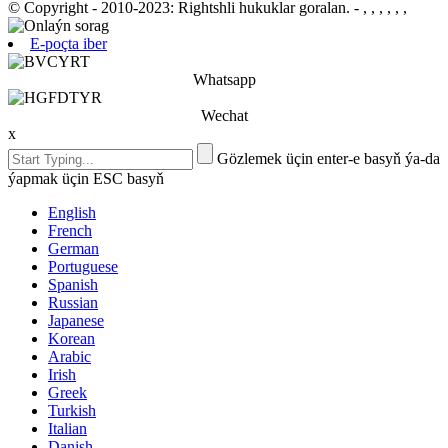
© Copyright - 2010-2023: Rightshli hukuklar goralan.
- , , , , , ,
E-poçta iber
Whatsapp
Wechat
x
Gözlemek üçin enter-e basyň ýa-da
ýapmak üçin ESC basyň
English
French
German
Portuguese
Spanish
Russian
Japanese
Korean
Arabic
Irish
Greek
Turkish
Italian
Danish