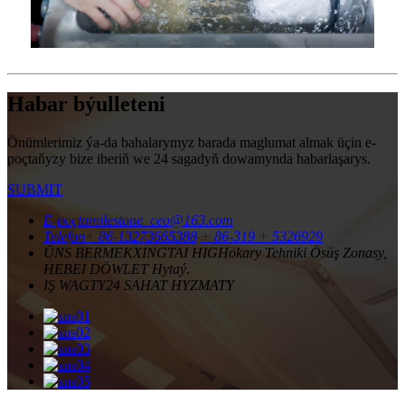
Habar býulleteni
Önümlerimiz ýa-da bahalarymyz barada maglumat almak üçin e-
poçtaňyzy bize iberiň we 24 sagadyň dowamynda habarlaşarys.
SUBMIT
E-poçta
milestone_ceo@163.com
Telefon
+ 86-13273665388
+ 86-319 + 5326929
ÜNS BERMEK
XINGTAI HIGHokary Tehniki Ösüş Zonasy,
HEBEI DÖWLET Hytaý.
IŞ WAGTY
24 SAHAT HYZMATY