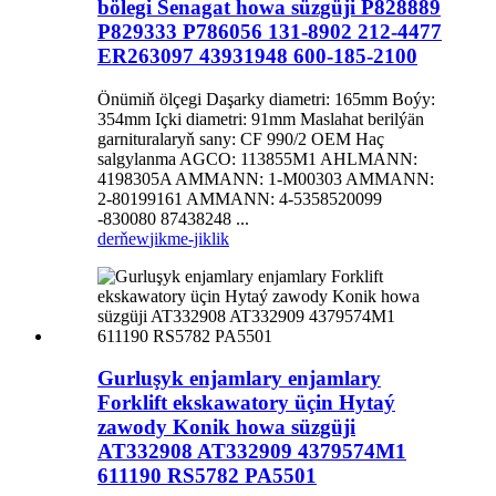
bölegi Senagat howa süzgüji P828889
P829333 P786056 131-8902 212-4477
ER263097 43931948 600-185-2100
Önümiň ölçegi Daşarky diametri: 165mm Boýy:
354mm Içki diametri: 91mm Maslahat berilýän
garnituralaryň sany: CF 990/2 OEM Haç
salgylanma AGCO: 113855M1 AHLMANN:
4198305A AMMANN: 1-M00303 AMMANN:
2-80199161 AMMANN: 4-5358520099
-830080 87438248 ...
derňew
jikme-jiklik
Gurluşyk enjamlary enjamlary
Forklift ekskawatory üçin Hytaý
zawody Konik howa süzgüji
AT332908 AT332909 4379574M1
611190 RS5782 PA5501