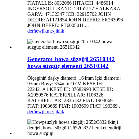
FIATALLIS: 8032066 HITACHI: 4486014
INGERSOLL-RAND: 59155127 HALKARA
GARV.: 47132347 JCB: 32915702 JOHN
DEERE: AT171854 JOHN DEERE: ER263096
JOHN DEERE: RT6005011 ...
derňew
jikme-jiklik
Generator howa süzgüji 26510342
howa süzgüç elementi 26510342
Ölçeginiň daşky diametri: 164mm Içki diametri:
95mm Boýy: 354mm OEM KESE IH:
222421A1 KESE IH: 87682993 KESE IH:
X2950576 KATERPILLAR: 1106326
KATERPILLAR: 2335182 FIAT: 1903669
FIAT: 1903669 FIAT: 1903699 FIAT: 190369 .
derňew
jikme-jiklik