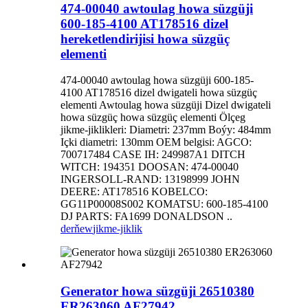
474-00040 awtoulag howa süzgüji
600-185-4100 AT178516 dizel
hereketlendirijisi howa süzgüç
elementi
474-00040 awtoulag howa süzgüji 600-185-
4100 AT178516 dizel dwigateli howa süzgüç
elementi Awtoulag howa süzgüji Dizel dwigateli
howa süzgüç howa süzgüç elementi Ölçeg
jikme-jiklikleri: Diametri: 237mm Boýy: 484mm
Içki diametri: 130mm OEM belgisi: AGCO:
700717484 CASE IH: 249987A1 DITCH
WITCH: 194351 DOOSAN: 474-00040
INGERSOLL-RAND: 13198999 JOHN
DEERE: AT178516 KOBELCO:
GG11P00008S002 KOMATSU: 600-185-4100
DJ PARTS: FA1699 DONALDSON ..
derňew
jikme-jiklik
Generator howa süzgüji 26510380
ER263060 AF27942