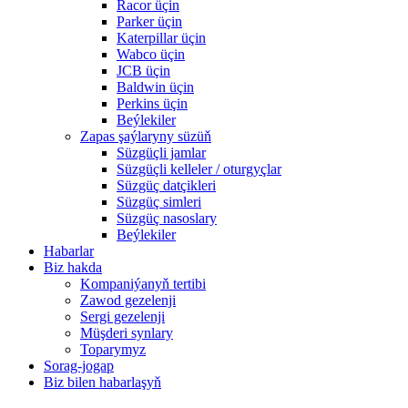
Racor üçin
Parker üçin
Katerpillar üçin
Wabco üçin
JCB üçin
Baldwin üçin
Perkins üçin
Beýlekiler
Zapas şaýlaryny süzüň
Süzgüçli jamlar
Süzgüçli kelleler / oturgyçlar
Süzgüç datçikleri
Süzgüç simleri
Süzgüç nasoslary
Beýlekiler
Habarlar
Biz hakda
Kompaniýanyň tertibi
Zawod gezelenji
Sergi gezelenji
Müşderi synlary
Toparymyz
Sorag-jogap
Biz bilen habarlaşyň