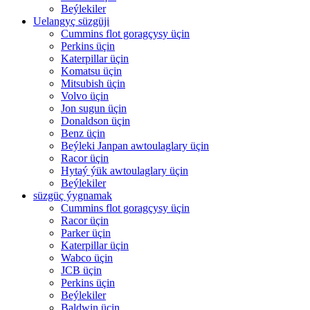
Beýlekiler
Uelangyç süzgüji
Cummins flot goragçysy üçin
Perkins üçin
Katerpillar üçin
Komatsu üçin
Mitsubish üçin
Volvo üçin
Jon sugun üçin
Donaldson üçin
Benz üçin
Beýleki Janpan awtoulaglary üçin
Racor üçin
Hytaý ýük awtoulaglary üçin
Beýlekiler
süzgüç ýygnamak
Cummins flot goragçysy üçin
Racor üçin
Parker üçin
Katerpillar üçin
Wabco üçin
JCB üçin
Perkins üçin
Beýlekiler
Baldwin üçin