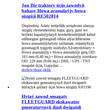
Jon Dir traktory üçin zawodyň
bahasy Howa arassalaýjy howa
süzgüji RE502014
Düşündiriş: Adaty netijelilik serişdesini ulanyp,
süzgüç elementlerimiz hapa, gury, gum we
beýleki hapalaýjylaryň hereketlendirijiniň kabul
edilmegine girmeginiň öňüni alýar.Milestone
howa arassalaýjylaryny saýlamak, enjamyňyzy
goramagyň tygşytly usulydyr.Aýratynlyklary: •
Howa arassalaýjy • Howa arassalaýjy giriş OD:
163 mm (6,40 inç) • Howa arassalaýjy rozetkasy
OD: 229 mm (9.00 inç) / DHL / UPS / TNT
nusgalar üçin, Gapydan ...
derňew
jikme-jiklik
Hytaý zawod senagaty
FLEETGUARD ekskawator
generatorynyň dizel dwigateli