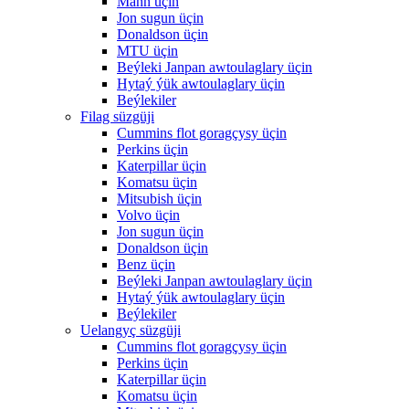
Mann üçin
Jon sugun üçin
Donaldson üçin
MTU üçin
Beýleki Janpan awtoulaglary üçin
Hytaý ýük awtoulaglary üçin
Beýlekiler
Filag süzgüji
Cummins flot goragçysy üçin
Perkins üçin
Katerpillar üçin
Komatsu üçin
Mitsubish üçin
Volvo üçin
Jon sugun üçin
Donaldson üçin
Benz üçin
Beýleki Janpan awtoulaglary üçin
Hytaý ýük awtoulaglary üçin
Beýlekiler
Uelangyç süzgüji
Cummins flot goragçysy üçin
Perkins üçin
Katerpillar üçin
Komatsu üçin