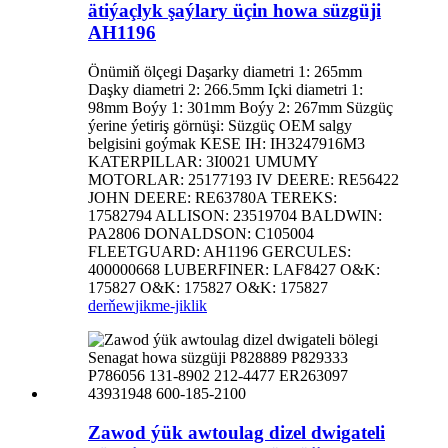
ätiýaçlyk şaýlary üçin howa süzgüji
AH1196
Önümiň ölçegi Daşarky diametri 1: 265mm
Daşky diametri 2: 266.5mm Içki diametri 1:
98mm Boýy 1: 301mm Boýy 2: 267mm Süzgüç
ýerine ýetiriş görnüşi: Süzgüç OEM salgy
belgisini goýmak KESE IH: IH3247916M3
KATERPILLAR: 3I0021 UMUMY
MOTORLAR: 25177193 IV DEERE: RE56422
JOHN DEERE: RE63780A TEREKS:
17582794 ALLISON: 23519704 BALDWIN:
PA2806 DONALDSON: C105004
FLEETGUARD: AH1196 GERCULES:
400000668 LUBERFINER: LAF8427 O&K:
175827 O&K: 175827 O&K: 175827
derňew
jikme-jiklik
Zawod ýük awtoulag dizel dwigateli