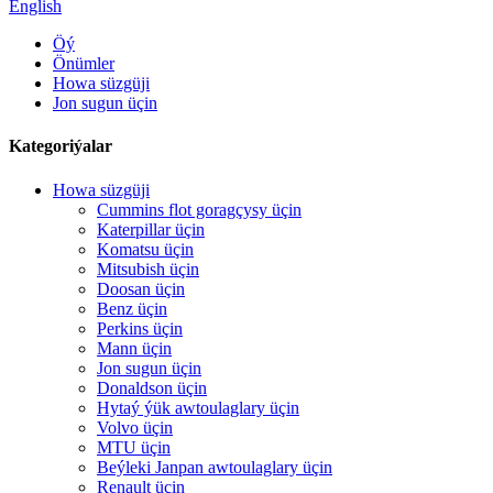
English
Öý
Önümler
Howa süzgüji
Jon sugun üçin
Kategoriýalar
Howa süzgüji
Cummins flot goragçysy üçin
Katerpillar üçin
Komatsu üçin
Mitsubish üçin
Doosan üçin
Benz üçin
Perkins üçin
Mann üçin
Jon sugun üçin
Donaldson üçin
Hytaý ýük awtoulaglary üçin
Volvo üçin
MTU üçin
Beýleki Janpan awtoulaglary üçin
Renault üçin