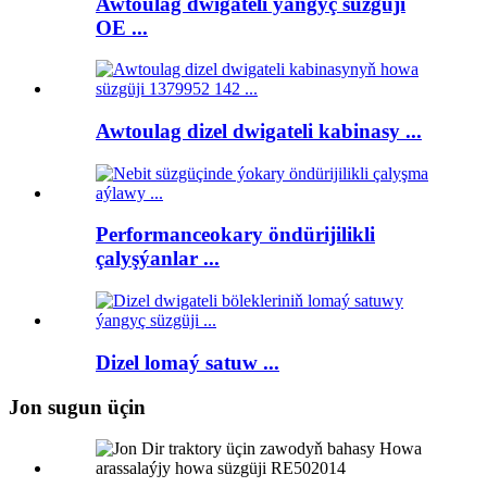
Awtoulag dwigateli ýangyç süzgüji
OE ...
Awtoulag dizel dwigateli kabinasy ...
Performanceokary öndürijilikli
çalyşýanlar ...
Dizel lomaý satuw ...
Jon sugun üçin