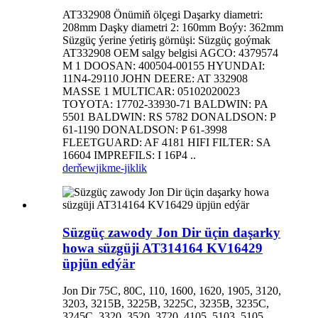
AT332908 Önümiň ölçegi Daşarky diametri:
208mm Daşky diametri 2: 160mm Boýy: 362mm
Süzgüç ýerine ýetiriş görnüşi: Süzgüç goýmak
AT332908 OEM salgy belgisi AGCO: 4379574
M 1 DOOSAN: 400504-00155 HYUNDAI:
11N4-29110 JOHN DEERE: AT 332908
MASSE 1 MULTICAR: 05102020023
TOYOTA: 17702-33930-71 BALDWIN: PA
5501 BALDWIN: RS 5782 DONALDSON: P
61-1190 DONALDSON: P 61-3998
FLEETGUARD: AF 4181 HIFI FILTER: SA
16604 IMPREFILS: I 16P4 ..
derňew
jikme-jiklik
Süzgüç zawody Jon Dir üçin daşarky
howa süzgüji AT314164 KV16429
üpjün edýär
Jon Dir 75C, 80C, 110, 1600, 1620, 1905, 3120,
3203, 3215B, 3225B, 3225C, 3235B, 3235C,
3245C, 3320, 3520, 3720, 4105, 5103, 5105,