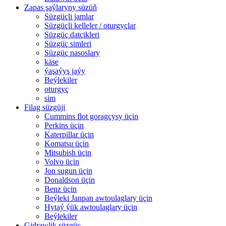
Zapas şaýlaryny süzüň
Süzgüçli jamlar
Süzgüçli kelleler / oturgyçlar
Süzgüç datçikleri
Süzgüç simleri
Süzgüç nasoslary
käse
ýaşaýyş jaýy
Beýlekiler
oturgyç
sim
Filag süzgüji
Cummins flot goragçysy üçin
Perkins üçin
Katerpillar üçin
Komatsu üçin
Mitsubish üçin
Volvo üçin
Jon sugun üçin
Donaldson üçin
Benz üçin
Beýleki Janpan awtoulaglary üçin
Hytaý ýük awtoulaglary üçin
Beýlekiler
Gidrawlik süzgüç