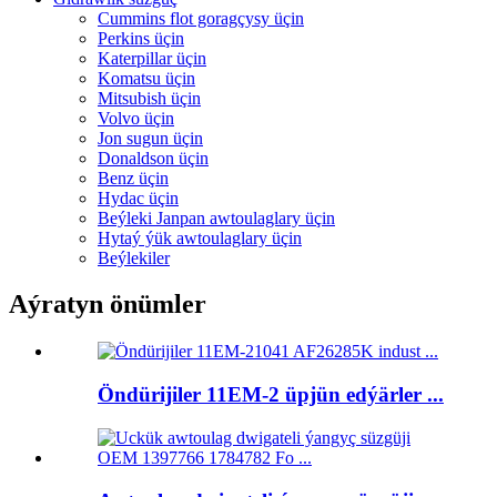
Cummins flot goragçysy üçin
Perkins üçin
Katerpillar üçin
Komatsu üçin
Mitsubish üçin
Volvo üçin
Jon sugun üçin
Donaldson üçin
Benz üçin
Hydac üçin
Beýleki Janpan awtoulaglary üçin
Hytaý ýük awtoulaglary üçin
Beýlekiler
Aýratyn önümler
Öndürijiler 11EM-2 üpjün edýärler ...