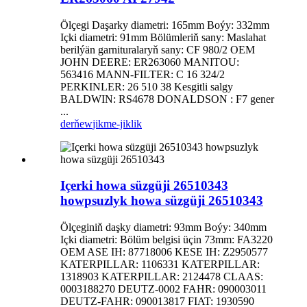
Ölçegi Daşarky diametri: 165mm Boýy: 332mm
Içki diametri: 91mm Bölümleriň sany: Maslahat
berilýän garnituralaryň sany: CF 980/2 OEM
JOHN DEERE: ER263060 MANITOU:
563416 MANN-FILTER: C 16 324/2
PERKINLER: 26 510 38 Kesgitli salgy
BALDWIN: RS4678 DONALDSON : F7 gener
...
derňew
jikme-jiklik
Içerki howa süzgüji 26510343
howpsuzlyk howa süzgüji 26510343
Ölçeginiň daşky diametri: 93mm Boýy: 340mm
Içki diametri: Bölüm belgisi üçin 73mm: FA3220
OEM ASE IH: 87718006 KESE IH: Z2950577
KATERPILLAR: 1106331 KATERPILLAR:
1318903 KATERPILLAR: 2124478 CLAAS:
0003188270 DEUTZ-0002 FAHR: 090003011
DEUTZ-FAHR: 090013817 FIAT: 1930590