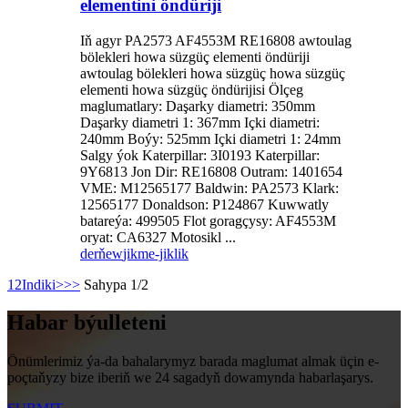
elementini öndüriji
Iň agyr PA2573 AF4553M RE16808 awtoulag
bölekleri howa süzgüç elementi öndüriji
awtoulag bölekleri howa süzgüç howa süzgüç
elementi howa süzgüç öndürijisi Ölçeg
maglumatlary: Daşarky diametri: 350mm
Daşarky diametri 1: 367mm Içki diametri:
240mm Boýy: 525mm Içki diametri 1: 24mm
Salgy ýok Katerpillar: 3I0193 Katerpillar:
9Y6813 Jon Dir: RE16808 Outram: 1401654
VME: M12565177 Baldwin: PA2573 Klark:
12565177 Donaldson: P124867 Kuwwatly
batareýa: 499505 Flot goragçysy: AF4553M
oryat: CA6327 Motosikl ...
derňew
jikme-jiklik
1
2
Indiki>
>>
Sahypa 1/2
Habar býulleteni
Önümlerimiz ýa-da bahalarymyz barada maglumat almak üçin e-
poçtaňyzy bize iberiň we 24 sagadyň dowamynda habarlaşarys.