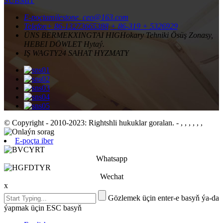
SUBMIT
E-poçta
milestone_ceo@163.com
Telefon
+ 86-13273665388
+ 86-319 + 5326929
ÜNS BERMEK
XINGTAI HIGHokary Tehniki Ösüş Zonasy,
HEBEI DÖWLET Hytaý.
IŞ WAGTY
24 SAHAT HYZMATY
© Copyright - 2010-2023: Rightshli hukuklar goralan.
- , , , , , ,
E-poçta iber
Whatsapp
Wechat
x
Gözlemek üçin enter-e basyň ýa-da
ýapmak üçin ESC basyň