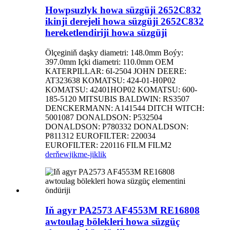
Howpsuzlyk howa süzgüji 2652C832
ikinji derejeli howa süzgüji 2652C832
hereketlendiriji howa süzgüji
Ölçeginiň daşky diametri: 148.0mm Boýy:
397.0mm Içki diametri: 110.0mm OEM
KATERPILLAR: 6I-2504 JOHN DEERE:
AT323638 KOMATSU: 424-01-H0P02
KOMATSU: 42401HOP02 KOMATSU: 600-
185-5120 MITSUBIS BALDWIN: RS3507
DENCKERMANN: A141544 DITCH WITCH:
5001087 DONALDSON: P532504
DONALDSON: P780332 DONALDSON:
P811312 EUROFILTER: 220034
EUROFILTER: 220116 FILM FILM2
derňew
jikme-jiklik
Iň agyr PA2573 AF4553M RE16808
awtoulag bölekleri howa süzgüç