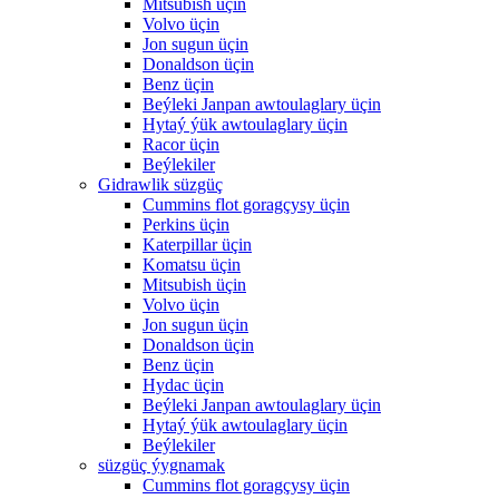
Mitsubish üçin
Volvo üçin
Jon sugun üçin
Donaldson üçin
Benz üçin
Beýleki Janpan awtoulaglary üçin
Hytaý ýük awtoulaglary üçin
Racor üçin
Beýlekiler
Gidrawlik süzgüç
Cummins flot goragçysy üçin
Perkins üçin
Katerpillar üçin
Komatsu üçin
Mitsubish üçin
Volvo üçin
Jon sugun üçin
Donaldson üçin
Benz üçin
Hydac üçin
Beýleki Janpan awtoulaglary üçin
Hytaý ýük awtoulaglary üçin
Beýlekiler
süzgüç ýygnamak
Cummins flot goragçysy üçin