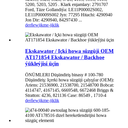
5200, 5203, 5205 . Klark enjamlary: 2791707
Ford, Täze Gollandiýa: LE11P00002S002,
LE11P00009S002 Jyn: 77295 Hitachi: 4290940
Jon Dir: 4290940, 84297430 ...
derňew
jikme-jiklik
Ekskawator / Içki howa süzgüji OEM
AT171854 Ekskawator / Backhoe
ýükleýjisi üçin
ÖNÜMLERI Düşündiriş binasy # 100-780
Düşündiriş: Içerki howa süzgüji çalyşýar (OEM):
Ariens: 21536900, 21538700, 21548700 Bobcat:
4114747, 4167145, 6669548, 6672468 Briggs &
Stratton: 4236, 821136 Case: 86549 , 1710-4
derňew
jikme-jiklik