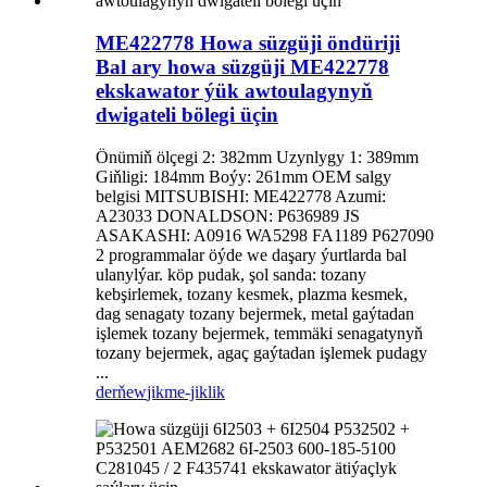
ME422778 Howa süzgüji öndüriji
Bal ary howa süzgüji ME422778
ekskawator ýük awtoulagynyň
dwigateli bölegi üçin
Önümiň ölçegi 2: 382mm Uzynlygy 1: 389mm
Giňligi: 184mm Boýy: 261mm OEM salgy
belgisi MITSUBISHI: ME422778 Azumi:
A23033 DONALDSON: P636989 JS
ASAKASHI: A0916 WA5298 FA1189 P627090
2 programmalar öýde we daşary ýurtlarda bal
ulanylýar. köp pudak, şol sanda: tozany
kebşirlemek, tozany kesmek, plazma kesmek,
dag senagaty tozany bejermek, metal gaýtadan
işlemek tozany bejermek, temmäki senagatynyň
tozany bejermek, agaç gaýtadan işlemek pudagy
...
derňew
jikme-jiklik