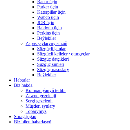
Racor üçin
Parker üçin
Katerpillar üçin
Wabco üçin
JCB üçin
Baldwin üçin
Perkins üçin
Beýlekiler
Zapas şaýlaryny süzüň
Süzgüçli jamlar
Süzgüçli kelleler / oturgyçlar
Süzgüç datçikleri
Süzgüç simleri
Süzgüç nasoslary
Beýlekiler
Habarlar
Biz hakda
Kompaniýanyň tertibi
Zawod gezelenji
Sergi gezelenji
Müşderi synlary
Toparymyz
Sorag-jogap
Biz bilen habarlaşyň