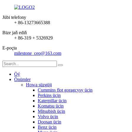
Jübi telefony
+ 86-13273665388
Bize jaň ediň
+ 86-319 + 5326929
E-poçta
milestone_ceo@163.com
Öý
Önümler
Howa süzgüji
Cummins flot goragçysy üçin
Perkins üçin
Katerpillar üçin
Komatsu üçin
Mitsubish üçin
Volvo üçin
Doosan üçin
Benz üçin