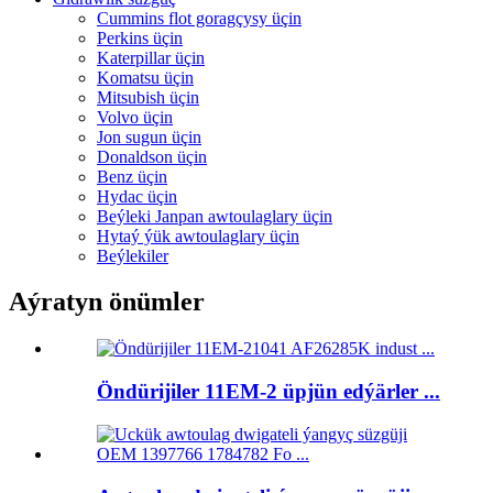
Cummins flot goragçysy üçin
Perkins üçin
Katerpillar üçin
Komatsu üçin
Mitsubish üçin
Volvo üçin
Jon sugun üçin
Donaldson üçin
Benz üçin
Hydac üçin
Beýleki Janpan awtoulaglary üçin
Hytaý ýük awtoulaglary üçin
Beýlekiler
Aýratyn önümler
Öndürijiler 11EM-2 üpjün edýärler ...