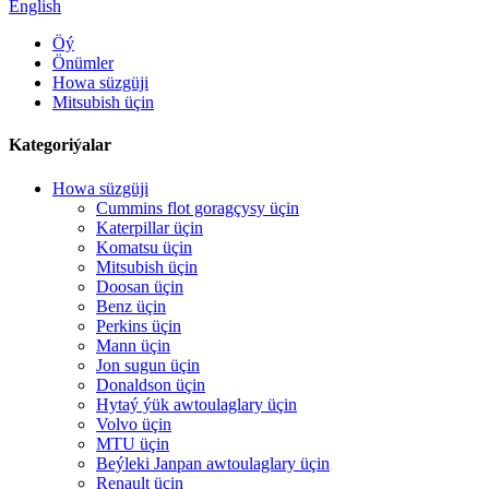
English
Öý
Önümler
Howa süzgüji
Mitsubish üçin
Kategoriýalar
Howa süzgüji
Cummins flot goragçysy üçin
Katerpillar üçin
Komatsu üçin
Mitsubish üçin
Doosan üçin
Benz üçin
Perkins üçin
Mann üçin
Jon sugun üçin
Donaldson üçin
Hytaý ýük awtoulaglary üçin
Volvo üçin
MTU üçin
Beýleki Janpan awtoulaglary üçin
Renault üçin