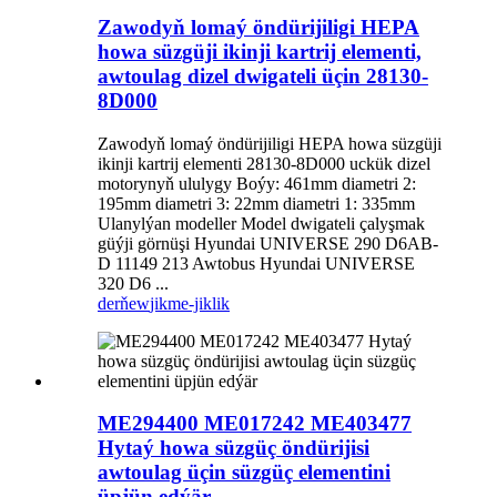
Zawodyň lomaý öndürijiligi HEPA
howa süzgüji ikinji kartrij elementi,
awtoulag dizel dwigateli üçin 28130-
8D000
Zawodyň lomaý öndürijiligi HEPA howa süzgüji
ikinji kartrij elementi 28130-8D000 uckük dizel
motorynyň ululygy Boýy: 461mm diametri 2:
195mm diametri 3: 22mm diametri 1: 335mm
Ulanylýan modeller Model dwigateli çalyşmak
güýji görnüşi Hyundai UNIVERSE 290 D6AB-
D 11149 213 Awtobus Hyundai UNIVERSE
320 D6 ...
derňew
jikme-jiklik
ME294400 ME017242 ME403477
Hytaý howa süzgüç öndürijisi
awtoulag üçin süzgüç elementini
üpjün edýär