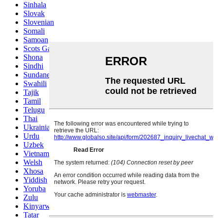
Sinhala
Slovak
Slovenian
Somali
Samoan
Scots Gaelic
Shona
Sindhi
Sundanese
Swahili
Tajik
Tamil
Telugu
Thai
Ukrainian
Urdu
Uzbek
Vietnamese
Welsh
Xhosa
Yiddish
Yoruba
Zulu
Kinyarwanda
Tatar