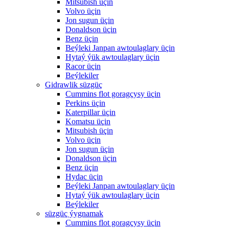
Mitsubish üçin
Volvo üçin
Jon sugun üçin
Donaldson üçin
Benz üçin
Beýleki Janpan awtoulaglary üçin
Hytaý ýük awtoulaglary üçin
Racor üçin
Beýlekiler
Gidrawlik süzgüç
Cummins flot goragçysy üçin
Perkins üçin
Katerpillar üçin
Komatsu üçin
Mitsubish üçin
Volvo üçin
Jon sugun üçin
Donaldson üçin
Benz üçin
Hydac üçin
Beýleki Janpan awtoulaglary üçin
Hytaý ýük awtoulaglary üçin
Beýlekiler
süzgüç ýygnamak
Cummins flot goragçysy üçin