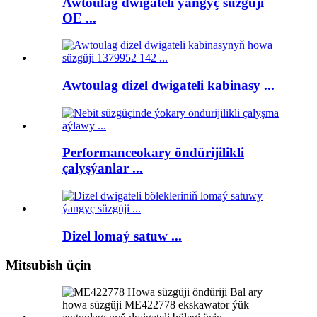
Awtoulag dwigateli ýangyç süzgüji
OE ...
Awtoulag dizel dwigateli kabinasy ...
Performanceokary öndürijilikli
çalyşýanlar ...
Dizel lomaý satuw ...
Mitsubish üçin