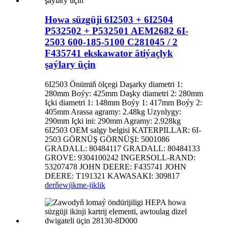
Howa süzgüji 6I2503 + 6I2504
P532502 + P532501 AEM2682 6I-
2503 600-185-5100 C281045 / 2
F435741 ekskawator ätiýaçlyk
şaýlary üçin
6I2503 Önümiň ölçegi Daşarky diametri 1:
280mm Boýy: 425mm Daşky diametri 2: 280mm
Içki diametri 1: 148mm Boýy 1: 417mm Boýy 2:
405mm Arassa agramy: 2.48kg Uzynlygy:
290mm Içki ini: 290mm Agramy: 2.928kg
6I2503 OEM salgy belgisi KATERPILLAR: 6I-
2503 GÖRNÜŞ GÖRNÜŞI: 5001086
GRADALL: 80484117 GRADALL: 80484133
GROVE: 9304100242 INGERSOLL-RAND:
53207478 JOHN DEERE: F435741 JOHN
DEERE: T191321 KAWASAKI: 309817
derňew
jikme-jiklik