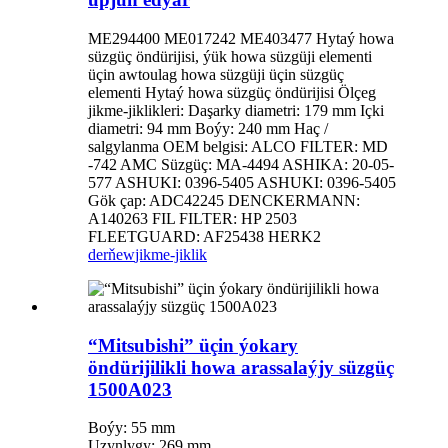
ME294400 ME017242 ME403477 Hytaý howa
süzgüç öndürijisi, ýük howa süzgüji elementi
üçin awtoulag howa süzgüji üçin süzgüç
elementi Hytaý howa süzgüç öndürijisi Ölçeg
jikme-jiklikleri: Daşarky diametri: 179 mm Içki
diametri: 94 mm Boýy: 240 mm Haç /
salgylanma OEM belgisi: ALCO FILTER: MD
-742 AMC Süzgüç: MA-4494 ASHIKA: 20-05-
577 ASHUKI: 0396-5405 ASHUKI: 0396-5405
Gök çap: ADC42245 DENCKERMANN:
A140263 FIL FILTER: HP 2503
FLEETGUARD: AF25438 HERK2
derňew
jikme-jiklik
“Mitsubishi” üçin ýokary
öndürijilikli howa arassalaýjy süzgüç
1500A023
Boýy: 55 mm
Uzynlygy: 269 mm