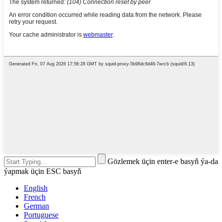
Gözlemek üçin enter-e basyň ýa-da
ýapmak üçin ESC basyň
English
French
German
Portuguese