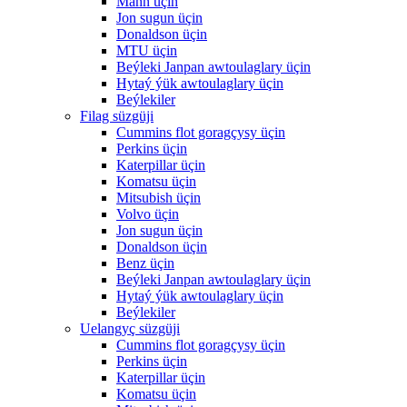
Mann üçin
Jon sugun üçin
Donaldson üçin
MTU üçin
Beýleki Janpan awtoulaglary üçin
Hytaý ýük awtoulaglary üçin
Beýlekiler
Filag süzgüji
Cummins flot goragçysy üçin
Perkins üçin
Katerpillar üçin
Komatsu üçin
Mitsubish üçin
Volvo üçin
Jon sugun üçin
Donaldson üçin
Benz üçin
Beýleki Janpan awtoulaglary üçin
Hytaý ýük awtoulaglary üçin
Beýlekiler
Uelangyç süzgüji
Cummins flot goragçysy üçin
Perkins üçin
Katerpillar üçin
Komatsu üçin