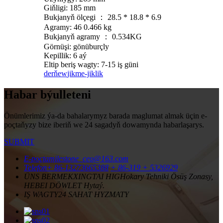
Giňligi: 185 mm
Bukjanyň ölçegi ： 28.5 * 18.8 * 6.9
Agramy: 46 0.466 kg
Bukjanyň agramy ： 0.534KG
Görnüşi: gönüburçly
Kepillik: 6 aý
Eltip beriş wagty: 7-15 iş güni
derňew
jikme-jiklik
Habar býulleteni
Önümlerimiz ýa-da bahalarymyz barada maglumat almak üçin e-
poçtaňyzy bize iberiň we 24 sagadyň dowamynda habarlaşarys.
SUBMIT
E-poçta
milestone_ceo@163.com
Telefon
+ 86-13273665388
+ 86-319 + 5326929
ÜNS BERMEK
XINGTAI HIGHokary Tehniki Ösüş Zonasy,
HEBEI DÖWLET Hytaý.
IŞ WAGTY
24 SAHAT HYZMATY