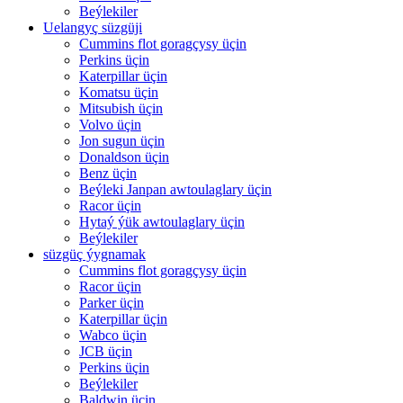
Beýlekiler
Uelangyç süzgüji
Cummins flot goragçysy üçin
Perkins üçin
Katerpillar üçin
Komatsu üçin
Mitsubish üçin
Volvo üçin
Jon sugun üçin
Donaldson üçin
Benz üçin
Beýleki Janpan awtoulaglary üçin
Racor üçin
Hytaý ýük awtoulaglary üçin
Beýlekiler
süzgüç ýygnamak
Cummins flot goragçysy üçin
Racor üçin
Parker üçin
Katerpillar üçin
Wabco üçin
JCB üçin
Perkins üçin
Beýlekiler
Baldwin üçin