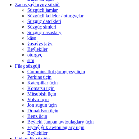
Zapas şaýlaryny süzüň
Süzgüçli jamlar
Süzgüçli kelleler / oturgyçlar
Süzgüç datçikleri
Süzgüç simleri
Süzgüç nasoslary
käse
ýaşaýyş jaýy
Beýlekiler
oturgyç
sim
Filag süzgüji
Cummins flot goragçysy üçin
Perkins üçin
Katerpillar üçin
Komatsu üçin
Mitsubish üçin
Volvo üçin
Jon sugun üçin
Donaldson üçin
Benz üçin
Beýleki Janpan awtoulaglary üçin
Hytaý ýük awtoulaglary üçin
Beýlekiler
Gidrawlik süzgüç