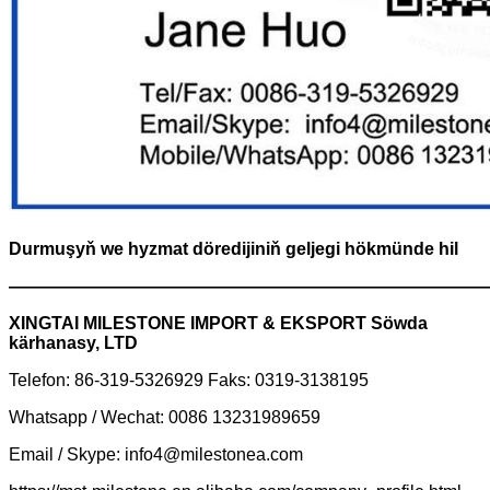
Durmuşyň we hyzmat döredijiniň geljegi hökmünde hil
———————————————————————————
XINGTAI MILESTONE IMPORT & EKSPORT Söwda
kärhanasy, LTD
Telefon: 86-319-5326929 Faks: 0319-3138195
Whatsapp / Wechat: 0086 13231989659
Email / Skype: info4@milestonea.com