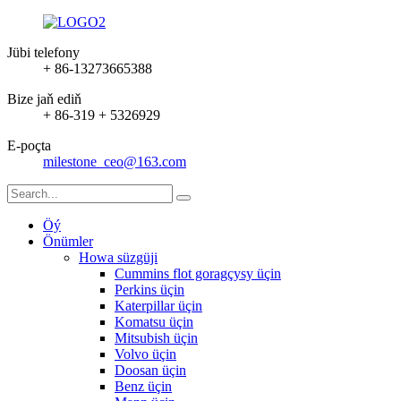
Jübi telefony
+ 86-13273665388
Bize jaň ediň
+ 86-319 + 5326929
E-poçta
milestone_ceo@163.com
Öý
Önümler
Howa süzgüji
Cummins flot goragçysy üçin
Perkins üçin
Katerpillar üçin
Komatsu üçin
Mitsubish üçin
Volvo üçin
Doosan üçin
Benz üçin