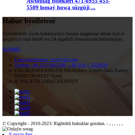
Awtoulag bölekleri 471-6955 453-
5509 lomaý howa süzgüji ...
Habar býulleteni
Önümlerimiz ýa-da bahalarymyz barada maglumat almak üçin e-
poçtaňyzy bize iberiň we 24 sagadyň dowamynda habarlaşarys.
SUBMIT
E-poçta
milestone_ceo@163.com
Telefon
+ 86-13273665388
+ 86-319 + 5326929
ÜNS BERMEK
XINGTAI HIGHokary Tehniki Ösüş Zonasy,
HEBEI DÖWLET Hytaý.
IŞ WAGTY
24 SAHAT HYZMATY
© Copyright - 2010-2023: Rightshli hukuklar goralan.
- , , , , , ,
E-poçta iber