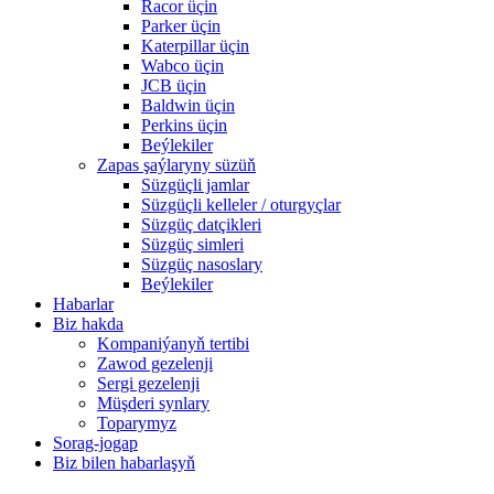
Racor üçin
Parker üçin
Katerpillar üçin
Wabco üçin
JCB üçin
Baldwin üçin
Perkins üçin
Beýlekiler
Zapas şaýlaryny süzüň
Süzgüçli jamlar
Süzgüçli kelleler / oturgyçlar
Süzgüç datçikleri
Süzgüç simleri
Süzgüç nasoslary
Beýlekiler
Habarlar
Biz hakda
Kompaniýanyň tertibi
Zawod gezelenji
Sergi gezelenji
Müşderi synlary
Toparymyz
Sorag-jogap
Biz bilen habarlaşyň