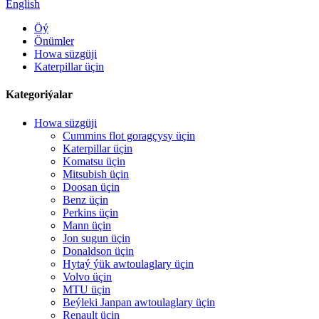
English
Öý
Önümler
Howa süzgüji
Katerpillar üçin
Kategoriýalar
Howa süzgüji
Cummins flot goragçysy üçin
Katerpillar üçin
Komatsu üçin
Mitsubish üçin
Doosan üçin
Benz üçin
Perkins üçin
Mann üçin
Jon sugun üçin
Donaldson üçin
Hytaý ýük awtoulaglary üçin
Volvo üçin
MTU üçin
Beýleki Janpan awtoulaglary üçin
Renault üçin