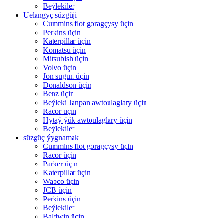
Beýlekiler
Uelangyç süzgüji
Cummins flot goragçysy üçin
Perkins üçin
Katerpillar üçin
Komatsu üçin
Mitsubish üçin
Volvo üçin
Jon sugun üçin
Donaldson üçin
Benz üçin
Beýleki Janpan awtoulaglary üçin
Racor üçin
Hytaý ýük awtoulaglary üçin
Beýlekiler
süzgüç ýygnamak
Cummins flot goragçysy üçin
Racor üçin
Parker üçin
Katerpillar üçin
Wabco üçin
JCB üçin
Perkins üçin
Beýlekiler
Baldwin üçin