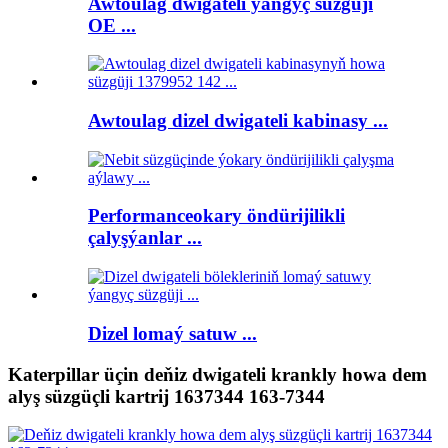
Awtoulag dwigateli ýangyç süzgüji
OE ...
Awtoulag dizel dwigateli kabinasy ...
Performanceokary öndürijilikli
çalyşýanlar ...
Dizel lomaý satuw ...
Katerpillar üçin deňiz dwigateli krankly howa dem
alyş süzgüçli kartrij 1637344 163-7344