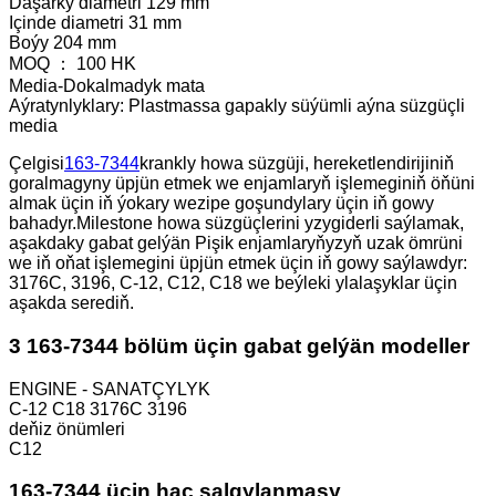
Daşarky diametri 129 mm
Içinde diametri 31 mm
Boýy 204 mm
MOQ ： 100 HK
Media-Dokalmadyk mata
Aýratynlyklary: Plastmassa gapakly süýümli aýna süzgüçli
media
Çelgisi
163-7344
krankly howa süzgüji, hereketlendirijiniň
goralmagyny üpjün etmek we enjamlaryň işlemeginiň öňüni
almak üçin iň ýokary wezipe goşundylary üçin iň gowy
bahadyr.Milestone howa süzgüçlerini yzygiderli saýlamak,
aşakdaky gabat gelýän Pişik enjamlaryňyzyň uzak ömrüni
we iň oňat işlemegini üpjün etmek üçin iň gowy saýlawdyr:
3176C, 3196, C-12, C12, C18 we beýleki ylalaşyklar üçin
aşakda serediň.
3 163-7344 bölüm üçin gabat gelýän modeller
ENGINE - SANATÇYLYK
C-12 C18 3176C 3196
deňiz önümleri
C12
163-7344 üçin haç salgylanmasy