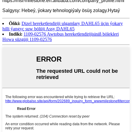
https://mst-milestone.en.alibaba.com/company_profile.html
Salgysy: Hebeý, ýokary tehnologiýaly ösüş zolagy.Hytaý
Öňki:
Dizel hereketlendiriji ulgamlary DAHL65 üçin ýokary
hilli ýangyç suw bölüji Assy DAHL65
Indiki:
1109-02576 Awtobus hereketlendirijisiniň bölekleri
Howa süzgüji 1109-02576