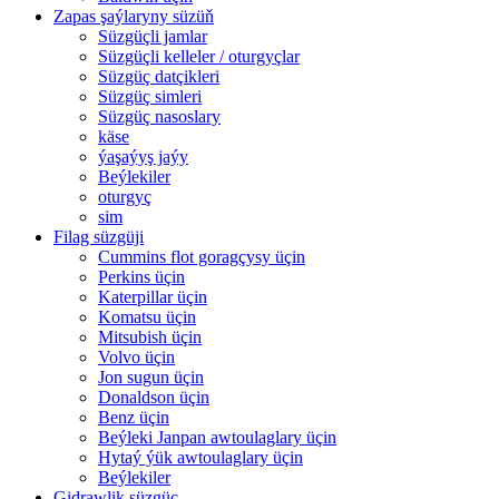
Zapas şaýlaryny süzüň
Süzgüçli jamlar
Süzgüçli kelleler / oturgyçlar
Süzgüç datçikleri
Süzgüç simleri
Süzgüç nasoslary
käse
ýaşaýyş jaýy
Beýlekiler
oturgyç
sim
Filag süzgüji
Cummins flot goragçysy üçin
Perkins üçin
Katerpillar üçin
Komatsu üçin
Mitsubish üçin
Volvo üçin
Jon sugun üçin
Donaldson üçin
Benz üçin
Beýleki Janpan awtoulaglary üçin
Hytaý ýük awtoulaglary üçin
Beýlekiler
Gidrawlik süzgüç