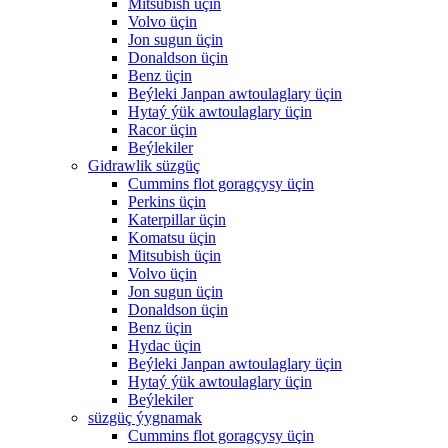
Mitsubish üçin
Volvo üçin
Jon sugun üçin
Donaldson üçin
Benz üçin
Beýleki Janpan awtoulaglary üçin
Hytaý ýük awtoulaglary üçin
Racor üçin
Beýlekiler
Gidrawlik süzgüç
Cummins flot goragçysy üçin
Perkins üçin
Katerpillar üçin
Komatsu üçin
Mitsubish üçin
Volvo üçin
Jon sugun üçin
Donaldson üçin
Benz üçin
Hydac üçin
Beýleki Janpan awtoulaglary üçin
Hytaý ýük awtoulaglary üçin
Beýlekiler
süzgüç ýygnamak
Cummins flot goragçysy üçin