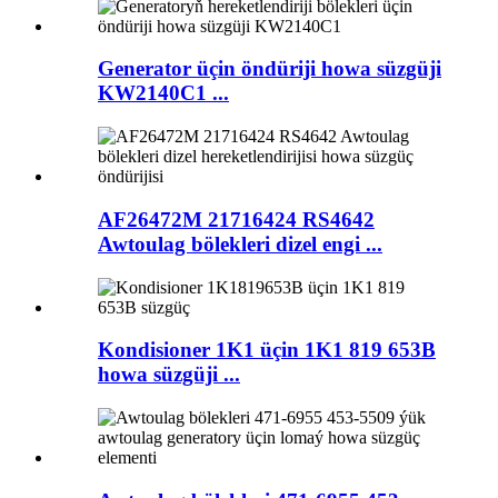
Generator üçin öndüriji howa süzgüji
KW2140C1 ...
AF26472M 21716424 RS4642
Awtoulag bölekleri dizel engi ...
Kondisioner 1K1 üçin 1K1 819 653B
howa süzgüji ...