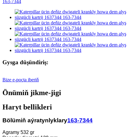
Gysga düşündiriş:
Bize e-poçta iberiň
Önümiň jikme-jigi
Haryt bellikleri
Bölümiň aýratynlyklary
163-7344
Agramy 532 gr