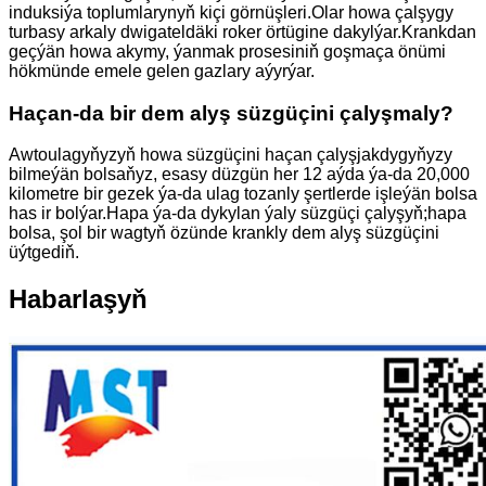
induksiýa toplumlarynyň kiçi görnüşleri.Olar howa çalşygy
turbasy arkaly dwigateldäki roker örtügine dakylýar.Krankdan
geçýän howa akymy, ýanmak prosesiniň goşmaça önümi
hökmünde emele gelen gazlary aýyrýar.
Haçan-da bir dem alyş süzgüçini çalyşmaly?
Awtoulagyňyzyň howa süzgüçini haçan çalyşjakdygyňyzy
bilmeýän bolsaňyz, esasy düzgün her 12 aýda ýa-da 20,000
kilometre bir gezek ýa-da ulag tozanly şertlerde işleýän bolsa
has ir bolýar.Hapa ýa-da dykylan ýaly süzgüçi çalyşyň;hapa
bolsa, şol bir wagtyň özünde krankly dem alyş süzgüçini
üýtgediň.
Habarlaşyň