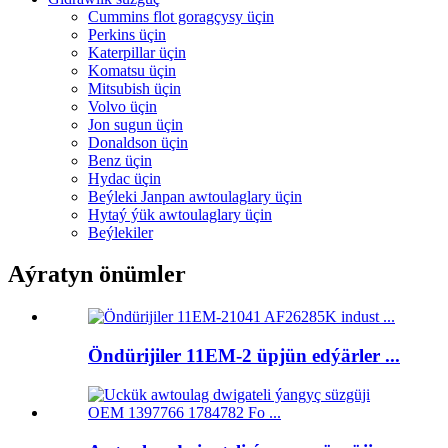
Cummins flot goragçysy üçin
Perkins üçin
Katerpillar üçin
Komatsu üçin
Mitsubish üçin
Volvo üçin
Jon sugun üçin
Donaldson üçin
Benz üçin
Hydac üçin
Beýleki Janpan awtoulaglary üçin
Hytaý ýük awtoulaglary üçin
Beýlekiler
Aýratyn önümler
Öndürijiler 11EM-2 üpjün edýärler ...