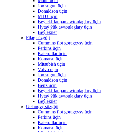
Mann üçin
Jon sugun üçin
Donaldson üçin
MTU üçin
Beýleki Janpan awtoulaglary üçin
Hytaý ýük awtoulaglary üçin
Beýlekiler
Filag süzgüji
Cummins flot goragçysy üçin
Perkins üçin
Katerpillar üçin
Komatsu üçin
Mitsubish üçin
Volvo üçin
Jon sugun üçin
Donaldson üçin
Benz üçin
Beýleki Janpan awtoulaglary üçin
Hytaý ýük awtoulaglary üçin
Beýlekiler
Uelangyç süzgüji
Cummins flot goragçysy üçin
Perkins üçin
Katerpillar üçin
Komatsu üçin