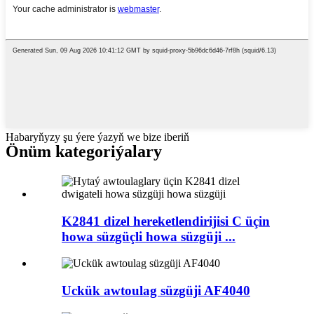
Habaryňyzy şu ýere ýazyň we bize iberiň
Önüm kategoriýalary
K2841 dizel hereketlendirijisi C üçin
howa süzgüçli howa süzgüji ...
Uckük awtoulag süzgüji AF4040