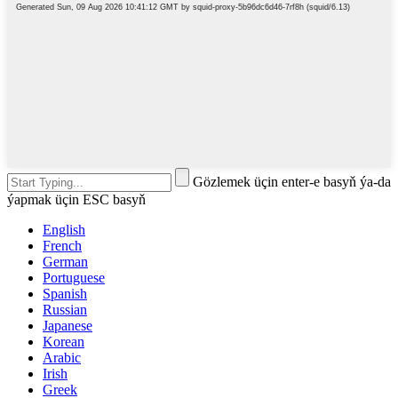
Gözlemek üçin enter-e basyň ýa-da
ýapmak üçin ESC basyň
English
French
German
Portuguese
Spanish
Russian
Japanese
Korean
Arabic
Irish
Greek