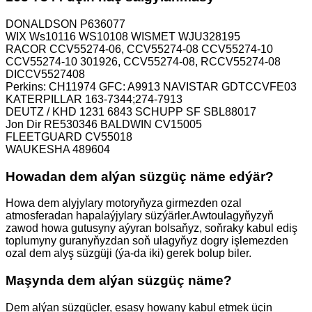
DONALDSON P636077
WIX Ws10116 WS10108 WISMET WJU328195
RACOR CCV55274-06, CCV55274-08 CCV55274-10
CCV55274-10 301926, CCV55274-08, RCCV55274-08
DICCV5527408
Perkins: CH11974 GFC: A9913 NAVISTAR GDTCCVFE03
KATERPILLAR 163-7344;274-7913
DEUTZ / KHD 1231 6843 SCHUPP SF SBL88017
Jon Dir RE530346 BALDWIN CV15005
FLEETGUARD CV55018
WAUKESHA 489604
Howadan dem alýan süzgüç näme edýär?
Howa dem alyjylary motoryňyza girmezden ozal
atmosferadan hapalaýjylary süzýärler.Awtoulagyňyzyň
zawod howa gutusyny aýyran bolsaňyz, soňraky kabul ediş
toplumyny guranyňyzdan soň ulagyňyz dogry işlemezden
ozal dem alyş süzgüji (ýa-da iki) gerek bolup biler.
Maşynda dem alýan süzgüç näme?
Dem alýan süzgüçler, esasy howany kabul etmek üçin