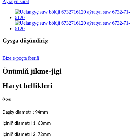
Gysga düşündiriş:
Bize e-poçta iberiň
Önümiň jikme-jigi
Haryt bellikleri
Ölçegi
Daşky diametri: 94mm
Içiniň diametri 1: 63mm
Içiniň diametri 2: 72mm