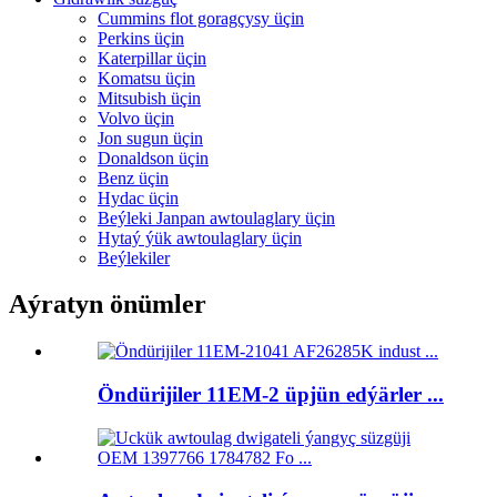
Cummins flot goragçysy üçin
Perkins üçin
Katerpillar üçin
Komatsu üçin
Mitsubish üçin
Volvo üçin
Jon sugun üçin
Donaldson üçin
Benz üçin
Hydac üçin
Beýleki Janpan awtoulaglary üçin
Hytaý ýük awtoulaglary üçin
Beýlekiler
Aýratyn önümler
Öndürijiler 11EM-2 üpjün edýärler ...