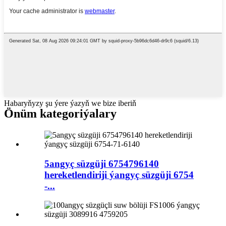
Habaryňyzy şu ýere ýazyň we bize iberiň
Önüm kategoriýalary
5angyç süzgüji 6754796140
hereketlendiriji ýangyç süzgüji 6754
-...