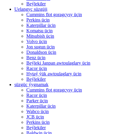
Beýlekiler
Uelangyç süzgüji
Cummins flot goragçysy üçin
Perkins üçin
Katerpillar üçin
Komatsu üçin
Mitsubish üçin
Volvo üçin
Jon sugun üçin
Donaldson üçin
Benz üçin
Beýleki Janpan awtoulaglary üçin
Racor üçin
Hytaý ýük awtoulaglary üçin
Beýlekiler
süzgüç ýygnamak
Cummins flot goragçysy üçin
Racor üçin
Parker üçin
Katerpillar üçin
Wabco üçin
JCB üçin
Perkins üçin
Beýlekiler
Baldwin üçin