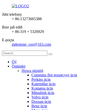
Jübi telefony
+ 86-13273665388
Bize jaň ediň
+ 86-319 + 5326929
E-poçta
milestone_ceo@163.com
Öý
Önümler
Howa süzgüji
Cummins flot goragçysy üçin
Perkins üçin
Katerpillar üçin
Komatsu üçin
Mitsubish üçin
Volvo üçin
Doosan üçin
Benz üçin