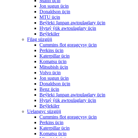
Mann üçin
Jon sugun üçin
Donaldson üçin
MTU üçin
Beýleki Janpan awtoulaglary üçin
Hytaý ýük awtoulaglary üçin
Beýlekiler
Filag süzgüji
Cummins flot goragçysy üçin
Perkins üçin
Katerpillar üçin
Komatsu üçin
Mitsubish üçin
Volvo üçin
Jon sugun üçin
Donaldson üçin
Benz üçin
Beýleki Janpan awtoulaglary üçin
Hytaý ýük awtoulaglary üçin
Beýlekiler
Uelangyç süzgüji
Cummins flot goragçysy üçin
Perkins üçin
Katerpillar üçin
Komatsu üçin