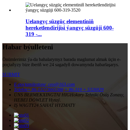
Uelangyç süzgüç elementiniň
hereketlendirijisi ýangyç süzgüji 600-
319 -...
Habar býulleteni
Önümlerimiz ýa-da bahalarymyz barada maglumat almak üçin e-
poçtaňyzy bize iberiň we 24 sagadyň dowamynda habarlaşarys.
SUBMIT
E-poçta
milestone_ceo@163.com
Telefon
+ 86-13273665388
+ 86-319 + 5326929
ÜNS BERMEK
XINGTAI HIGHokary Tehniki Ösüş Zonasy,
HEBEI DÖWLET Hytaý.
IŞ WAGTY
24 SAHAT HYZMATY