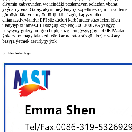
alýumin gabygyndan we içindäki poslamaýan polatdan ybarat
ýaýdan ybarat.Garaş, akym meýdanyny köpeltmek üçin hrizantema
görnüşindäki ýokary öndürijilikli süzgüç kagyzy bilen
enjamlaşdyrylandyr.EFI süzgüçleri karbýurator süzgüçleri bilen
ulanylyp bilinmez.EFI süzgüji köplenç 200-300KPA ýangyç
basyşyny göterýändigi sebäpli, süzgüçiň gysyş güýji 500KPA-dan
ýokary bolmagy talap edilýär, karbýurator süzgüji beýle ýokary
basyşa ýetmek zerurlygy ýok.
Biz bilen habarlaşyň