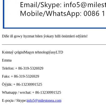
Diňe iň gowy hyzmat bilen ýokary hilli önümleri edýäris!
———————————————————————————
Ksintaý çelgisi
Maşyn tehnologiýasy
LTD
Emma
Telefon: + 86-319-5326929
Faks: + 86-319-5326929
Öýjük: + 86-13230991525
Whatsapp / wechat: + 86-13230991525
E-poçta / Skype:
info5@milestonea.com