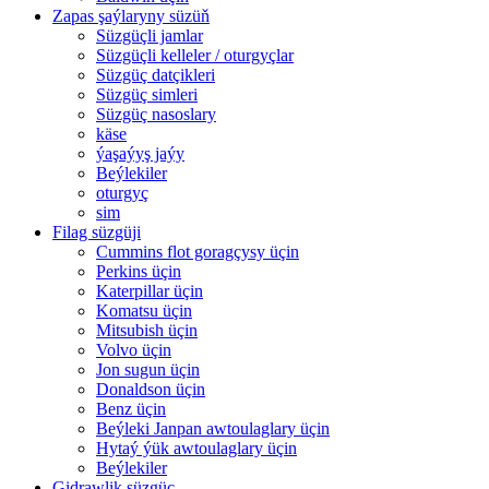
Zapas şaýlaryny süzüň
Süzgüçli jamlar
Süzgüçli kelleler / oturgyçlar
Süzgüç datçikleri
Süzgüç simleri
Süzgüç nasoslary
käse
ýaşaýyş jaýy
Beýlekiler
oturgyç
sim
Filag süzgüji
Cummins flot goragçysy üçin
Perkins üçin
Katerpillar üçin
Komatsu üçin
Mitsubish üçin
Volvo üçin
Jon sugun üçin
Donaldson üçin
Benz üçin
Beýleki Janpan awtoulaglary üçin
Hytaý ýük awtoulaglary üçin
Beýlekiler
Gidrawlik süzgüç