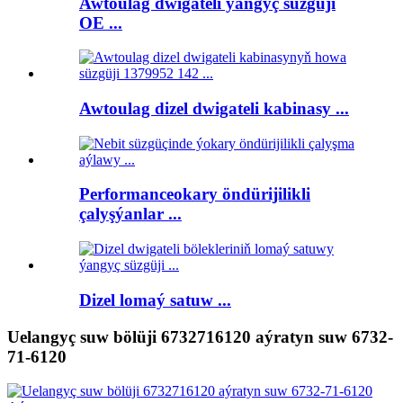
Awtoulag dwigateli ýangyç süzgüji
OE ...
Awtoulag dizel dwigateli kabinasy ...
Performanceokary öndürijilikli
çalyşýanlar ...
Dizel lomaý satuw ...
Uelangyç suw bölüji 6732716120 aýratyn suw 6732-
71-6120