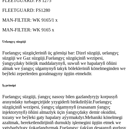
FLEETGUARD: FS 1275
FLEETGUARD: FS1280
MAN-FILTER: WK 9165/1 x
MAN-FILTER: WK 9165 x
Uelangyç süzgüji
Fuelangyç süzgüçleriniň üç görnüşi bar: Dizel süzgüji, uelangyç
süzgüji we Gaz süzgüji.Fuelangyç süzgüçiniň wezipesi,
ýangyçdaky bölejik maddalarynyň, suwuň we hapalaryň öňüni
almak we ýangyç ulgamynyň takyk bölekleriniň könelmeginden we
beýleki zeperlerden goralmagyny üpjün etmekdir.
Iş prinsipi
Fuelangyç süzgüji, ýangyç nasosy bilen gazlandyryjy korpusyň
arasyndaky turbageçirijide yzygiderli birikdirilýär.Fuelangyç
süzgüçiniň wezipesi, ýangyç ulgamynyň (esasanam ýangyç
injektorynyň) öňüni almazlyk üçin ýangyçdaky demir oksidini,
tozany we beýleki gaty hapalary aýyrmakdyr.Mehaniki könelmegi
azaltmak, hereketlendirijiniň durnukly işlemegini üpjün etmek we
ygtybarlylygy ýokarlandyrmak.Fuelangyç ýakýan desganyň gurluşy