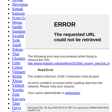
Slovenian
Somali
Samoan
Scots Gaelic
Shona
Sindhi
Sundanese
Swahili
Tajik
Tamil
Telugu
Thai
Ukrainian
Urdu
Uzbek
Vietnamese
Welsh
Xhosa
Yiddish
Yoruba
Zulu
Kinyarwanda
Tatar
Oriya