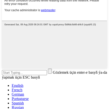
Gözlemek üçin enter-e basyň ýa-da
ýapmak üçin ESC basyň
English
French
German
Portuguese
Spanish
Russian