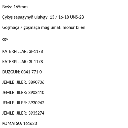
Boýy: 165mm
Çykyş sapagynyň ululygy: 13 / 16-18 UNS-2B
Goşmaça / goşmaça maglumat: möhür bilen
OEM
KATERPILLAR: 3I-1178
KATERPILLAR: 3l-1178
DÜZGÜN: 0341 771 0
JEMLE .JILER: 3890706
JEMLE .JILER: 3903410
JEMLE .JILER: 3930942
JEMLE .JILER: 3935274
KOMATSU: 161623