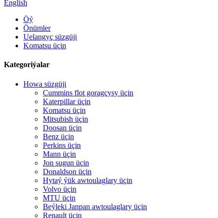
English
Öý
Önümler
Uelangyç süzgüji
Komatsu üçin
Kategoriýalar
Howa süzgüji
Cummins flot goragçysy üçin
Katerpillar üçin
Komatsu üçin
Mitsubish üçin
Doosan üçin
Benz üçin
Perkins üçin
Mann üçin
Jon sugun üçin
Donaldson üçin
Hytaý ýük awtoulaglary üçin
Volvo üçin
MTU üçin
Beýleki Janpan awtoulaglary üçin
Renault üçin