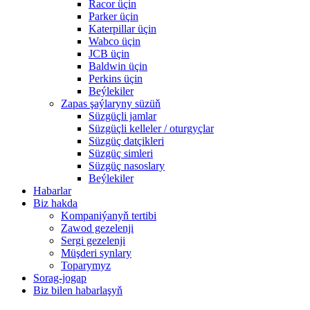
Racor üçin
Parker üçin
Katerpillar üçin
Wabco üçin
JCB üçin
Baldwin üçin
Perkins üçin
Beýlekiler
Zapas şaýlaryny süzüň
Süzgüçli jamlar
Süzgüçli kelleler / oturgyçlar
Süzgüç datçikleri
Süzgüç simleri
Süzgüç nasoslary
Beýlekiler
Habarlar
Biz hakda
Kompaniýanyň tertibi
Zawod gezelenji
Sergi gezelenji
Müşderi synlary
Toparymyz
Sorag-jogap
Biz bilen habarlaşyň