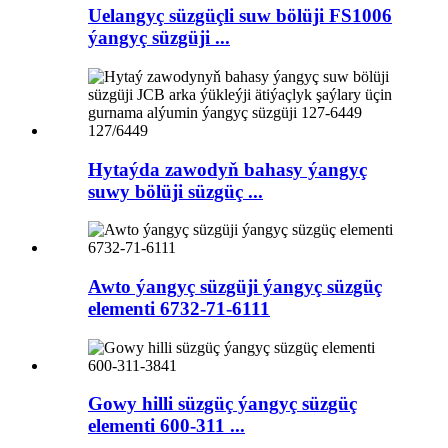
Uelangyç süzgüçli suw bölüji FS1006
ýangyç süzgüji ...
Hytaýda zawodyň bahasy ýangyç
suwy bölüji süzgüç ...
Awto ýangyç süzgüji ýangyç süzgüç
elementi 6732-71-6111
Gowy hilli süzgüç ýangyç süzgüç
elementi 600-311 ...