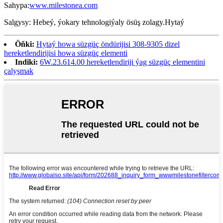
Sahypa:
www.milestonea.com
Salgysy: Hebeý, ýokary tehnologiýaly ösüş zolagy.Hytaý
Öňki:
Hytaý howa süzgüç öndürijisi 308-9305 dizel
hereketlendirijisi howa süzgüç elementi
Indiki:
6W.23.614.00 hereketlendiriji ýag süzgüç elementini
çalyşmak