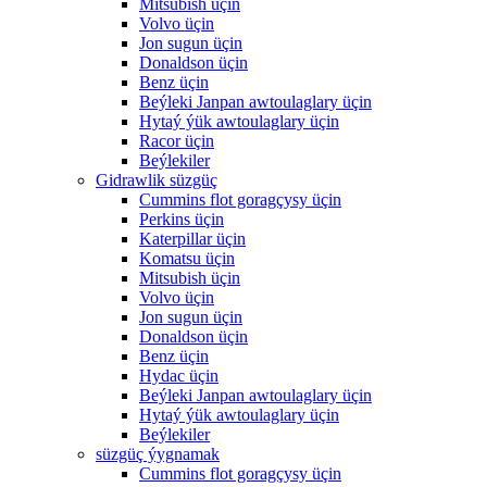
Mitsubish üçin
Volvo üçin
Jon sugun üçin
Donaldson üçin
Benz üçin
Beýleki Janpan awtoulaglary üçin
Hytaý ýük awtoulaglary üçin
Racor üçin
Beýlekiler
Gidrawlik süzgüç
Cummins flot goragçysy üçin
Perkins üçin
Katerpillar üçin
Komatsu üçin
Mitsubish üçin
Volvo üçin
Jon sugun üçin
Donaldson üçin
Benz üçin
Hydac üçin
Beýleki Janpan awtoulaglary üçin
Hytaý ýük awtoulaglary üçin
Beýlekiler
süzgüç ýygnamak
Cummins flot goragçysy üçin